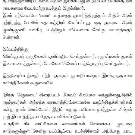
தயாரித்துள்ளார்.படத்தை அவரே இயக்கியது மட்டுமல்லாமல் கதையின்
நாயகனாக வேடமேற்று நடித்தும் இருக்கிறார்.
இவர் ஏற்கெனவே ‘லாரா’ படத்தைத் தயாரித்திருந்தார் .அதில் அவர்
ஏற்றிருந்த போலீஸ் கதாபாத்திரம் பேசப்பட்டது. ஒரு நடிகராக அவர்
‘ஒண்டிமுனி’ என்கிற படத்திலும் வில்லனாக செய்து கவனத்தைப்
பெற்றவர்.
இப்படத்திற்கு
பிரேம்குமார் முருகேசன் ஒளிப்பதிவு செய்துள்ளார். ரகு ஸ்ரவன் குமார்
இசையமைத்துள்ளார். கே. கே. விக்னேஷ் படத்தொகுப்பு செய்துள்ளார்.
இத்திரைப்படத்தைப் பற்றி நடிகரும் தயாரிப்பாளரும் இயக்குநருமான
கார்த்திகேசன் கூறுகையில்
“இந்த ‘அறுவடை’ திரைப்படம் மிகவும் சிறப்பாக வந்துள்ளது,அதில்
நடித்தவர்கள் அந்தந்த கதாபாத்திரங்களாகவே வாழ்ந்திருக்கிறார்கள்
என்று தான் சொல்வேன். இதில் கதாநாயகியாக நடித்துள்ள சிம்ரன்
ராஜ் இப்படத்திற்குப் பிறகு கவனிக்கப்படுவார்.
படத்தின் சில காட்சிகளை வாகனங்கள் செல்லக்கூட முடியாத
காடுகளுக்குள் சென்று படப்பிடிப்பை நடத்தினோம் .அப்போது உடை