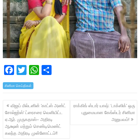
F
T
W
S
ac
w
h
h
சினிமா செய்திகள்
e
itt
at
ar
b
er
s
e
Post
விஜய் மில்டனின் ‘காட்ஸ் அண்ட்
ராக்கிங் ஸ்டார் யாஷ்: ‘டாக்ஸிக்’ ஒரு
o
A
navigation
சோல்ஜர்ஸ்’ ட்ரைசரை வெளியிட்ட
புதுமையான கேங்ஸ்டர் சினிமா
o
p
ஏ.ஆர். முருகதாஸ்– அதிரடி
அனுபவம்!
k
p
ஆக்ஷன் மற்றும் செண்டிமெண்ட்
கலந்த அதிரடி முன்னோட்டம்!!