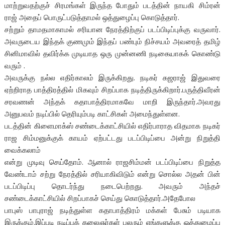
மாற்றுவதற்குச் சிரமங்கள் இருந்த போதும் படத்தின் நாயகி சிம்ரன்
ராஜ் அதைப் பொருட்படுத்தாமல் ஒத்துழைப்பு கொடுத்தார்.
சற்றும் தாமதமாகாமல் சரியான நேரத்திற்குப் படப்பிடிப்புக்கு வருவார்.
அவருடைய இந்தக் குணமும் இந்தப் பண்பும் நிச்சயம் அவரைத் தமிழ்
சினிமாவில் தவிர்க்க முடியாத ஒரு முன்னணி நடிகையாகக் கொண்டு
வரும் .
அவருக்கு நல்ல எதிர்காலம் இருக்கிறது. நடிகர் கஜராஜ் இதுவரை
ஏற்றிராத பாத்திரத்தில் மிகவும் சிறப்பாக நடித்திருக்கிறார்.பருத்திவீரன்
சரவணன் அந்தக் கதாபாத்திரமாகவே மாறி இருந்தார்.அவரது
அனுபவம் நடிப்பில் தெரியும்படி காட்சிகள் அமைந்துள்ளன.
படத்தின் கிளைமாக்ஸ் சண்டைக்காட்சியில் எதிர்பாராத விதமாக நடிகர்
ராஜ சிம்மனுக்குக் காயம் ஏற்பட்டது படப்பிடிப்பை அன்று நிறுத்தி
வைக்கலாம்
என்று முடிவு செய்தோம். ஆனால் ராஜசிம்மன் படப்பிடிப்பை நிறுத்த
வேண்டாம் சற்று நேரத்தில் சரியாகிவிடும் என்று சொல்ல அதன் பின்
படப்பிடிப்பு தொடர்ந்து நடைபெற்றது. அவரும் அந்தச்
சண்டைக்காட்சியில் சிறப்பாகச் செய்து கொடுத்தார்.அதேபோல
பாபுஸ் பாபுராஜ் நடித்துள்ள கதாபாத்திரம் மக்கள் பேசும் படியாக
இருக்கும்.இப்படி நடிப்புக் கலைஞர்கள் பலரும் எங்களுக்கு ஒத்துழைப்பு