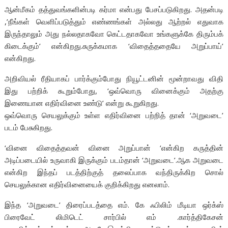
ஆன்மீகம் தத்துவங்களின்படி கர்மா என்பது பேசப்படுகிறது. அதன்படி
,’நீங்கள் வெளிப்படுத்தும் எண்ணங்கள் அல்லது ஆற்றல் எதுவாக
இருந்தாலும் அது நல்லதாகவோ கெட்டதாகவோ உங்களுக்கே திரும்பக்
கிடைக்கும்’ என்கிறது.சுருக்கமாக ‘விதைத்ததையே அறுப்பாய்’
என்கிறது.
அறிவியல் ரீதியாகப் பார்க்கும்போது நியூட்டனின் மூன்றாவது விதி
இது பற்றிக் கூறும்போது, ‘ஒவ்வொரு வினைக்கும் அதற்கு
இணையான எதிர்வினை உண்டு’ என்று கூறுகிறது.
ஒவ்வொரு செயலுக்கும் உள்ள எதிர்வினை பற்றித் தான் ‘அறுவடை’
படம் பேசுகிறது.
‘வினை விதைத்தவன் வினை அறுப்பான் ‘என்கிற கருத்தின்
அடிப்படையில் உருவாகி இருக்கும் படம்தான் ‘அறுவடை’.ஆக அறுவடை
என்கிற இந்தப் படத்திற்குத் தலைப்பாக வந்திருக்கிற சொல்
செயலுக்கான எதிர்வினையைக் குறிக்கிறது எனலாம்.
இந்த ‘அறுவடை’ திரைப்படத்தை எம். கே ஃபிலிம் மீடியா ஒர்க்ஸ்
பிரைவேட் லிமிடெட் சார்பில் எம் .கார்த்திகேசன்