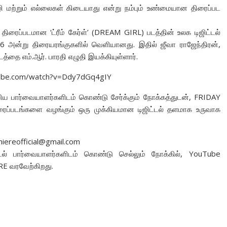
மற்றும் எல்லைகள் கிடையாது என்று நம்பும் உண்மையான திரைப்பட
 திரைப்படமான ‘ட்ரீம் கேர்ள்’ (DREAM GIRL) படத்தின் உலக டிஜிட்டல்
2026 அன்று திரையரங்குகளில் வெளியானது. இதில் ஜீவா ராஜேந்திரன்,
டத்தை எம்.ஆர். பாரதி எழுதி இயக்கியுள்ளார்.
utube.com/watch?v=Ddy7dGq4gIY
ிய பார்வையாளர்களிடம் கொண்டு சேர்க்கும் நோக்கத்துடன், FRIDAY
ப்படங்களை வழங்கும் ஒரு முக்கியமான டிஜிட்டல் தளமாக உருவாக
miereofficial@gmail.com
ல் பார்வையாளர்களிடம் கொண்டு செல்லும் நோக்கில், YouTube
RE வரவேற்கிறது.