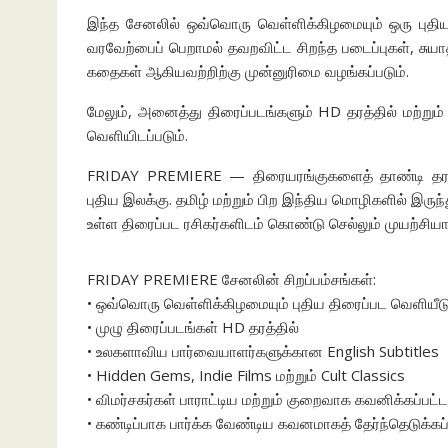
இந்த சேனலில் ஒவ்வொரு வெள்ளிக்கிழமையும் ஒரு புதி
வரவேற்பைப் பெறாமல் தவறவிட்ட சிறந்த படைப்புகள், சுயாதீ
கதைகள் ஆகியவற்றிற்கு முன்னுரிமை வழங்கப்படும்.
மேலும், அனைத்து திரைப்படங்களும் HD தரத்தில் மற்ற
வெளியிடப்படும்.
FRIDAY PREMIERE — திரையரங்குகளைத் தாண்டி தரமான
புதிய இலக்கு. தமிழ் மற்றும் பிற இந்திய மொழிகளில் இரு
உள்ள திரைப்பட ரசிகர்களிடம் கொண்டு செல்லும் முயற்சிய
FRIDAY PREMIERE சேனலின் சிறப்பம்சங்கள்:
• ஒவ்வொரு வெள்ளிக்கிழமையும் புதிய திரைப்பட வெளியீட
• முழு திரைப்படங்கள் HD தரத்தில்
• உலகளாவிய பார்வையாளர்களுக்கான English Subtitles
• Hidden Gems, Indie Films மற்றும் Cult Classics
• விமர்சகர்கள் பாராட்டிய மற்றும் குறைவாக கவனிக்கப்பட்ட
• கண்டிப்பாக பார்க்க வேண்டிய கவனமாகத் தேர்ந்தெடுக்க