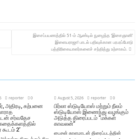
இசைப்பயணத்தில் 51-ம் ஆண்டில் நுழைந்த ‘இசைஞானி’
இளையராஜா! பாடல் பதிவுக்கான பரபரப்போடு
பத்திரிகையாளர்களைச் சந்தித்து உற்சாகம்.
6
reporter
0
August 5, 2026
reporter
0
மர், அதிரடி, கற்பனை
பிர்லா ஸ்டுடியோஸ் மற்றும் நீலம்
்பாராத
ஸ்டுடியோஸ் இணைந்து வழங்கும்
ளுடன் சர்வதேச
அடுத்த திரைப்படம் “மக்கள்
தைக்களத்தில்
காவலன்”
ர் கூடம் 2’
பைசன் காளமாடன் திரைப்படத்தின்
் அந்தஸ்து கிடைக்கும் சில