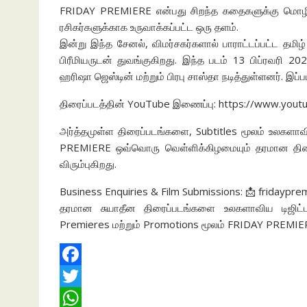
FRIDAY PREMIERE என்பது சிறந்த கதைகளுக்கு மொழி 
ரசிகர்களுக்காக உருவாக்கப்பட்ட ஒரு தளம்.
இன்று இந்த சேனல், விமர்சகர்களால் பாராட்டப்பட்ட தமிழ்
பிரீமியருடன் துவங்குகிறது. இந்த படம் 13 பிப்ரவரி 
ஹரிஷா ஜெஸ்டின் மற்றும் பிரபு சாஸ்தா நடித்துள்ளனர். இப்ப
திரைப்படத்தின் YouTube இணைப்பு: https://www.yo
அர்த்தமுள்ள திரைப்படங்களை, Subtitles மூலம் உலகளாவ
PREMIERE ஒவ்வொரு வெள்ளிக்கிழமையும் தரமான திரை
விரும்புகிறது.
Business Enquiries & Film Submissions: 📩 fridaypre
தரமான சுயாதீன திரைப்படங்களை உலகளாவிய டிஜிட்ட
Premieres மற்றும் Promotions மூலம் FRIDAY PREMIE
F
a
T