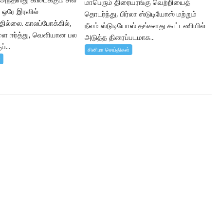
மாபெரும் திரையரங்கு வெற்றியைத்
் ஒரே இரவில்
தொடர்ந்து, பிர்லா ஸ்டுடியோஸ் மற்றும்
தில்லை. காலப்போக்கில்,
நீலம் ஸ்டுடியோஸ் தங்களது கூட்டணியில்
களை ஈர்த்து, வெளியான பல
அடுத்த திரைப்படமாக...
்...
சினிமா செய்திகள்
்