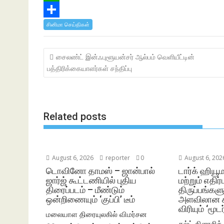
c
w
W
e
i
h
S
சினிமா செய்திகள்
b
t
a
h
Post
சைலண்ட் இன்ஃபுளூயன்சர் ஆல்பம் வெளியீட்டின்
o
t
t
a
navigation
பத்திரிக்கையாளர்கள் சந்திப்பு
o
e
s
r
k
r
A
e
p
Related posts
p
August 6, 2026
reporter
0
August 6, 202
டொவினோ தாமஸ் – ஜான்பால்
டார்க் ஹியூ
ஜார்ஜ் கூட்டணியில் புதிய
மற்றும் எதிர
திரைப்படம் – மீண்டும்
திருப்பங்க
ஒன்றிணையும் ‘குப்பி’ டீம்
அளவிலான க
விரியும் ‘மூட
மலையாள திரையுலகில் விமர்சன
கல்ட் கிளாசிக