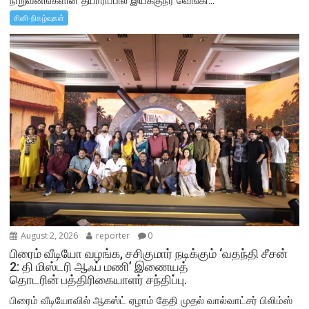
நிறுவனங்களின் தயாரிப்பில் இயக்குநர் வெங்கி...
சினி-நிகழ்வுகள்
August 2, 2026
reporter
0
பிரைம் வீடியோ வழங்க, சசிகுமார் நடிக்கும் ‘வதந்தி சீசன்
2: தி மிஸ்டரி ஆஃப் மணி’ இணையத்
தொடரின் பத்திரிகையாளர் சந்திப்பு.
பிரைம் வீடியோவில் ஆகஸ்ட் ஏழாம் தேதி முதல் வால்வாட்சர் பிலிம்ஸ்