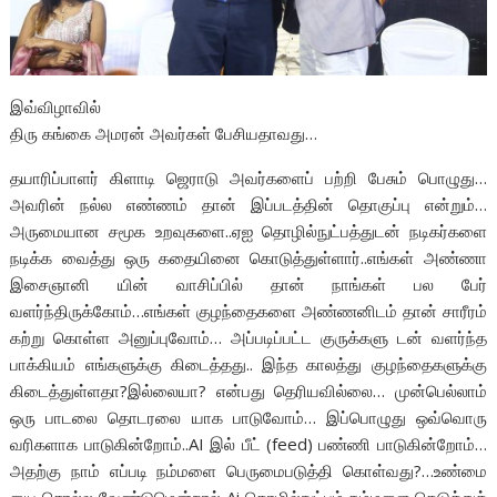
இவ்விழாவில்
திரு கங்கை அமரன் அவர்கள் பேசியதாவது…
தயாரிப்பாளர் கிளாடி ஜெராடு அவர்களைப் பற்றி பேசும் பொழுது…
அவரின் நல்ல எண்ணம் தான் இப்படத்தின் தொகுப்பு என்றும்…
அருமையான சமூக உறவுகளை..ஏஐ தொழில்நுட்பத்துடன் நடிகர்களை
நடிக்க வைத்து ஒரு கதையினை கொடுத்துள்ளார்..எங்கள் அண்ணா
இசைஞானி யின் வாசிப்பில் தான் நாங்கள் பல பேர்
வளர்ந்திருக்கோம்…எங்கள் குழந்தைகளை அண்ணனிடம் தான் சாரீரம்
கற்று கொள்ள அனுப்புவோம்… அப்படிப்பட்ட குருக்களு டன் வளர்ந்த
பாக்கியம் எங்களுக்கு கிடைத்தது.. இந்த காலத்து குழந்தைகளுக்கு
கிடைத்துள்ளதா?இல்லையா? என்பது தெரியவில்லை… முன்பெல்லாம்
ஒரு பாடலை தொடரலை யாக பாடுவோம்… இப்பொழுது ஒவ்வொரு
வரிகளாக பாடுகின்றோம்..AI இல் பீட் (feed) பண்ணி பாடுகின்றோம்…
அதற்கு நாம் எப்படி நம்மளை பெருமைபடுத்தி கொள்வது?…உண்மை
யை சொல்ல வேண்டுமென்றால் Ai தொழில்நுட்பம் நம்மளை கெடுத்துக்