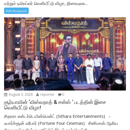
மற்றும் டிரெய்லர் வெளியீட்டு விழா, திரையுலக...
சினி-நிகழ்வுகள்
August 3, 2026
reporter
0
சூர்யாவின் ‘விஸ்வநாத் & சன்ஸ் ‘ படத்தின் இசை
வெளியீட்டு விழா!
சிதாரா என்டர்டெயின்மென்ட் (Sithara Entertainments) –
ஃபார்ச்சூன் ஃபோர் (Fortune Four Cinemas) சினிமாஸ் ஆகிய