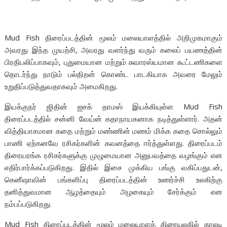
Mud Fish திரைப்படத்தின் மூலம் மலையாளத்தில் அறிமுகமாகும்
அவரது இந்த முயற்சி, அவரது வளர்ந்து வரும் கலைப் பயணத்தின்
பிரதிபலிப்பாகவும், புதுமையான மற்றும் சுவாரஸ்யமான கூட்டணிகளை
தொடர்ந்து நாடும் பல்திறன் கொண்ட பாடகியாக அவரை மேலும்
உறுதிப்படுத்துவதாகவும் அமைகிறது.
இயக்குநர் ஜிதின் ஐசக் தாமஸ் இயக்கியுள்ள Mud Fish
திரைப்படத்தில் சன்னி வேய்ன் கதாநாயகனாக நடித்துள்ளார். அதன்
வித்தியாசமான கதை மற்றும் மண்ணின் மணம் மிக்க கதை சொல்லும்
பாணி ஏற்கனவே ரசிகர்களின் கவனத்தை ஈர்த்துள்ளது. திரைப்படம்
திரையரங்க ரசிகர்களுக்கு முழுமையான அனுபவத்தை வழங்கும் என
எதிர்பார்க்கப்படுகிறது. இதில் இசை முக்கிய பங்கு வகிப்பதுடன்,
கெனீஷாவின் பங்களிப்பு திரைப்படத்தின் உணர்ச்சி உலகிற்கு
தனித்துவமான ஆழத்தையும் அழகையும் சேர்க்கும் என
நம்பப்படுகிறது.
Mud Fish திரைப்படத்தின் மூலம் மலையாளத் திரையுலகில் காலடி