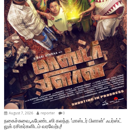
August 7, 2026
reporter
0
நகைச்சுவை,ஃபேண்டஸி கலந்த ‘மாஸ்டர் பிளான்’ ஃபர்ஸ்ட்
லுக் ரசிகர்களிடம் வரவேற்பு!