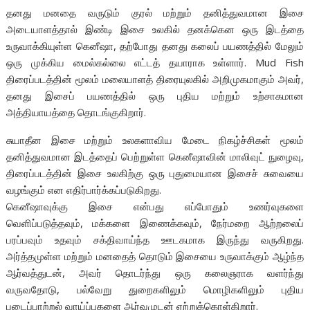
தனது மனதை வருடும் குரல் மற்றும் தனித்துவமான இசை
அடையாளத்தால் இண்டி இசை உலகில் தனக்கென ஒரு இடத்தை
உருவாக்கியுள்ள கெனீஷா, தற்போது தனது கலைப் பயணத்தில் மேலும்
ஒரு முக்கிய மைல்கல்லை எட்டத் தயாராக உள்ளார். Mud Fish
திரைப்படத்தின் மூலம் மலையாளத் திரையுலகில் அறிமுகமாகும் அவர்,
தனது இசைப் பயணத்தில் ஒரு புதிய மற்றும் உற்சாகமான
அத்தியாயத்தை தொடங்குகிறார்.
சுயாதீன இசை மற்றும் உலகளாவிய மேடை நிகழ்ச்சிகள் மூலம்
தனித்துவமான இடத்தைப் பெற்றுள்ள கெனீஷாவின் மாலிவுட் நுழைவு,
திரைப்படத்தின் இசை உலகிற்கு ஒரு புதுமையான இசைச் சுவையை
வழங்கும் என எதிர்பார்க்கப்படுகிறது.
கெனீஷாவுக்கு இசை என்பது எப்போதும் உணர்வுகளை
வெளிப்படுத்தவும், மக்களை இணைக்கவும், நேர்மறை ஆற்றலைப்
பரப்பவும் உதவும் சக்திவாய்ந்த ஊடகமாக இருந்து வருகிறது.
அர்த்தமுள்ள மற்றும் மனதைத் தொடும் இசையை உருவாக்கும் ஆழ்ந்த
ஆர்வத்துடன், அவர் தொடர்ந்து ஒரு கலைஞராக வளர்ந்து
வருவதோடு, பல்வேறு துறைகளிலும் மொழிகளிலும் புதிய
படைப்பாற்றல் வாய்ப்புகளை ஆர்வமுடன் ஏற்றுக்கொள்கிறார்.