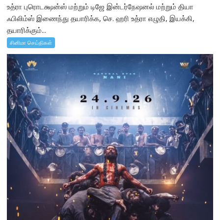
உத்ரா புரொடக்ஷன்ஸ் மற்றும் டிஜே இன்டர்நேஷனல் மற்றும் தியா
ஃபிலிம்ஸ் இணைந்து தயாரிக்க, செ. ஹரி உத்ரா எழுதி, இயக்கி,
தயாரிக்கும்...
சினிமா செய்திகள்