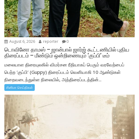
August 6, 2026
reporter
0
டொவினோ தாமஸ் – ஜான்பால் ஜார்ஜ் கூட்டணியில் புதிய
திரைப்படம் – மீண்டும் ஒன்றிணையும் ‘குப்பி’ டீம்
மலையாள திரையுலகில் விமர்சன ரீதியாகப் பெரும் வரவேற்பைப்
பெற்ற ‘குப்பி’ (Guppy) திரைப்படம் வெளியாகி 10 ஆண்டுகள்
நிறைவடைந்துள்ள நிலையில், அத்திரைப்படத்தின்...
சினிமா செய்திகள்