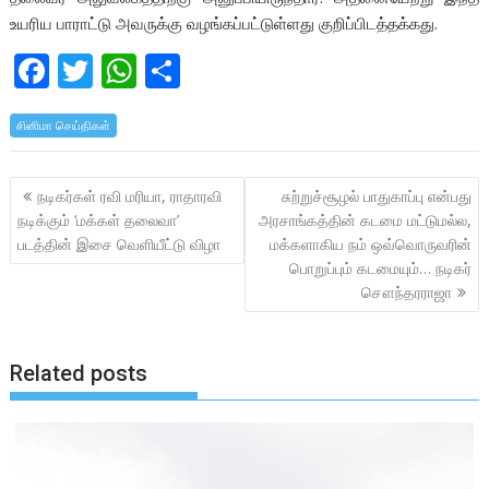
உயரிய பாராட்டு அவருக்கு வழங்கப்பட்டுள்ளது குறிப்பிடத்தக்கது.
F
T
W
S
ac
w
h
h
சினிமா செய்திகள்
e
itt
at
ar
b
er
s
e
Post
நடிகர்கள் ரவி மரியா, ராதாரவி
சுற்றுச்சூழல் பாதுகாப்பு என்பது
o
A
navigation
நடிக்கும் ‘மக்கள் தலைவா’
அரசாங்கத்தின் கடமை மட்டுமல்ல,
o
p
படத்தின் இசை வெளியீட்டு விழா
மக்களாகிய நம் ஒவ்வொருவரின்
k
p
பொறுப்பும் கடமையும்… நடிகர்
சௌந்தரராஜா
Related posts