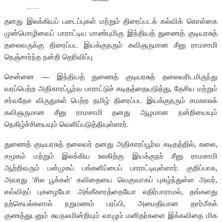
தனது இலக்கியப் படைப்புகள் மற்றும் திரைப்படக் கல்விக் கொள்கை
முன்மொழிவைப் பாராட்டிய மாண்புமிகு இந்தியத் துணைத் குடியரசுத்
தலைவருக்கு திரைப்பட இயக்குநரும் கவிஞருமான சீனு ராமசாமி
நெஞ்சார்ந்த நன்றி தெரிவிப்பு
சென்னை — இந்தியத் துணைத் குடியரசுத் தலைவரிடமிருந்து
வரப்பெற்ற அதிகாரப்பூர்வ பாராட்டுச் கடிதத்தையடுத்து, தேசிய மற்றும்
சர்வதேச விருதுகள் பெற்ற தமிழ் திரைப்பட இயக்குநரும் சமகாலக்
கவிஞருமான சீனு ராமசாமி தனது ஆழமான நன்றியையும்
நெகிழ்ச்சியையும் வெளிப்படுத்தியுள்ளார்.
துணைத் குடியரசுத் தலைவர் தனது அதிகாரப்பூர்வ கடிதத்தில், கலை,
சமூகம் மற்றும் இலக்கிய உலகிற்கு இயக்குநர் சீனு ராமசாமி
ஆற்றிவரும் பன்முகப் பங்களிப்பைப் பாராட்டியுள்ளார். குறிப்பாக,
அவரது ‘சில பூக்கள்’ கவிதையை வெகுவாகப் புகழ்ந்துள்ள அவர்,
எவ்விதப் புகழையோ அங்கீகாரத்தையோ எதிர்பாராமல், தங்களது
நற்செயல்களால் நறுமணம் பரப்பி, அமைதியான தார்மீகக்
குணத்துடனும் சுயநலமின்றியும் வாழும் மனிதர்களை இக்கவிதை மிக