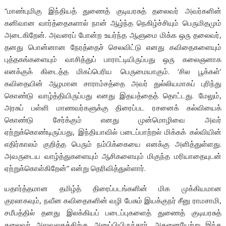
“மாண்புமிகு இந்தியத் துணைத் குடியரசுத் தலைவர் அவர்களின்
கனிவான வார்த்தைகளால் நான் ஆழ்ந்த நெகிழ்ச்சியும் பெருமிதமும்
அடைகிறேன். அவரைப் போன்ற உயர்ந்த ஆளுமை மிக்க ஒரு தலைவர்,
தனது பொன்னான நேரத்தைச் செலவிட்டு எனது கவிதைகளையும்
புத்தகங்களையும் வாசித்துப் பாராட்டியிருப்பது ஒரு கலைஞனாக
எனக்குக் கிடைத்த மிகப்பெரிய பெருமையாகும். ‘சில பூக்கள்’
கவிதையின் ஆழமான சாராம்சத்தை அவர் துல்லியமாகப் புரிந்து
கொண்டு வாழ்த்தியிருப்பது எனது இதயத்தைத் தொட்டது. மேலும்,
அரசுப் பள்ளி மாணவர்களுக்கு திரைப்பட ரசனைக் கல்வியைக்
கொண்டு சேர்க்கும் எனது முன்மொழிவை அவர்
ஏற்றுக்கொண்டிருப்பது, இந்தியாவில் படைப்பாற்றல் மிக்கக் கல்வியின்
எதிர்காலம் குறித்த பெரும் நம்பிக்கையை எனக்கு அளித்துள்ளது.
அவருடைய வாழ்த்துகளையும் ஆசிகளையும் மிகுந்த மரியாதையுடன்
ஏற்றுக்கொள்கிறேன்” என்று தெரிவித்துள்ளார்.
யதார்த்தமான தமிழ்த் திரைப்படங்களின் மிக முக்கியமான
குரலாகவும், நவீன கவிதைகளின் வழி பேசும் இயக்குநர் சீனு ராமசாமி,
சமீபத்தில் தனது இலக்கியப் படைப்புகளைத் துணைத் குடியரசுத்
தலைவர் அலுவலகத்திற்கு அனுப்பியிருந்தார். அதனையேற்று இந்த