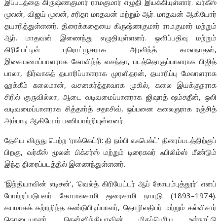
இப்படத்தை கிருஷ்ணகுமார் ராமகுமார் எழுதி இயக்கியுள்ளார். வர்கீஸ்
மூலன், விஜய் மூலன், சரிதா மாதவன் மற்றும் ஆர். மாதவன் ஆகியோர்
தயாரித்துள்ளனர். திரைக்கதையை கிருஷ்ணகுமார் ராமகுமார் மற்றும்
ஆர். மாதவன் இணைந்து எழுதியுள்ளனர். ஒளிப்பதிவு மற்றும்
கிரியேட்டிவ் புரொட்யூசராக அரவிந்த் கமலநாதன்,
இசையமைப்பாளராக கோவிந்த் வசந்தா, படத்தொகுப்பாளராக பிஜித்
பாலா, நிர்வாகத் தயாரிப்பாளராக முரளிதரன், தயாரிப்பு மேலாளராக
ஹக்கீம் சுலைமான், வசனகர்த்தாவாக முகில், கலை இயக்குநராக
சிரில் குருவில்லா, ஆடை வடிவமைப்பாளராக ஜிஷாத் ஷம்சுதீன், ஒலி
வடிவமைப்பாளராக சித்தார்த் சதாசிவ், ஒப்பனை கலைஞராக ரஞ்சித்
அம்பாடி ஆகியோர் பணியாற்றியுள்ளனர்.
தேசிய விருது பெற்ற ‘ராக்கெட்ரி: தி நம்பி எஃபெக்ட்’ திரைப்படத்திற்குப்
பிறகு, வர்கீஸ் மூலன் பிக்சர்ஸ் மற்றும் டிரைகலர் ஃபிலிம்ஸ் மீண்டும்
இந்த திரைப்படத்தில் இணைந்துள்ளனர்.
’இந்தியாவின் எடிசன்’, ’வெல்த் கிரியேட்டர் ஆப் கோயம்புத்தூர்’ எனப்
போற்றப்படுபவர் கோபாலசாமி துரைசாமி நாயுடு (1893–1974).
சுயமாகக் கற்றறிந்த கண்டுபிடிப்பாளர், தொழிலதிபர் மற்றும் கல்விசார்
கொடையாளர். தென்னிந்தியாவின் மிகப்பெரிய உள்நாட்டு