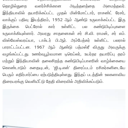
தொழில்துறை வளர்ச்சிக்கான அடித்தளத்தை அமைத்தவர்.
இந்தியாவில் தயாரிக்கப்பட்ட முதல் மின்மோட்டார், ராசண்ட் ரேசர்,
வாக்குப் பதிவு இயந்திரம், 1952 ஆம் ஆண்டு உருவாக்கப்பட்ட இரு
இருக்கை பெட்ரோல் கார் உள்ளிட்ட பல கண்டுபிடிப்புகளை
உருவாக்கியுள்ளார். அவரது சாதனைகள் சர் சி.வி. ராமன், சர் எம்.
விஸ்வேஸ்வரய்யா, டாக்டர் பி.ஆர். அம்பேத்கர் உள்ளிட்ட பலரால்
பாராட்டப்பட்டன. 1967 ஆம் ஆண்டு பத்மஸ்ரீ விருது அவருக்கு
வழங்கப்பட்டது. உணர்வுபூர்வமான டிரெய்லர், உயர்தர தயாரிப்பு தரம்
மற்றும் இந்தியாவின் தலைசிறந்த கண்டுபிடிப்பாளரின் வாழ்க்கையை
கொண்டாடும் கதையுடன், ’ஜி.டி.என்’ திரைப்படம் ரசிகர்களிடையே
பெரும் எதிர்பார்ப்பை ஏற்படுத்தியுள்ளது. இந்தப் படத்தின் உலகளாவிய
திரையரங்கு வெளியீட்டு தேதி விரைவில் அறிவிக்கப்படும்.