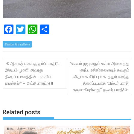
F
T
W
S
ac
w
h
h
சினிமா செய்திகள்
e
itt
at
ar
b
er
s
e
Post
ஆகாஷ் எனக்கு தம்பி மாதிரி…
“உலகம் முழுவதும் உள்ள அனைத்து
o
A
navigation
‘இதயம் முரளி’ அவரது
தரப்பு ரசிகர்களையும் கவரும்
o
p
திரைப்பயணத்தின் முக்கிய
விதமாக சிரிப்பும் காதலும் கலந்த
k
p
மைல்கல்!” – அட்லீ பாராட்டு !!
திரைப்படமாக ‘மிஸ்டர் பாரத்’
உருவாகியுள்ளது”-நடிகர் பாரத்!
Related posts