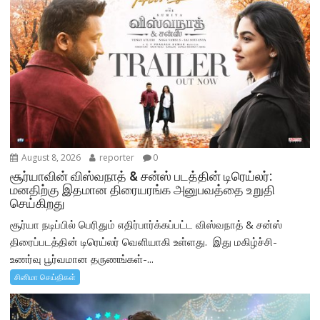
August 8, 2026
reporter
0
சூர்யாவின் விஸ்வநாத் & சன்ஸ் படத்தின் டிரெய்லர்:
மனதிற்கு இதமான திரையரங்க அனுபவத்தை உறுதி
செய்கிறது
சூர்யா நடிப்பில் பெரிதும் எதிர்பார்க்கப்பட்ட விஸ்வநாத் & சன்ஸ்
திரைப்படத்தின் டிரெய்லர் வெளியாகி உள்ளது. இது மகிழ்ச்சி-
உணர்வு பூர்வமான தருணங்கள்-...
சினிமா செய்திகள்