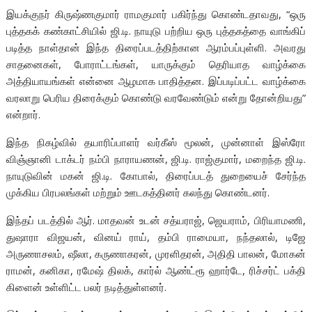
இயக்குநர் கிருஷ்ணகுமார் ராமகுமார் பகிர்ந்து கொண்டதாவது, “ஒரு
புத்தகக் கண்காட்சியில் ஜி.டி. நாயுடு பற்றிய ஒரு புத்தகத்தை வாங்கிப்
படித்த நாள்தான் இந்த திரைப்படத்திற்கான ஆரம்பப்புள்ளி. அவரது
சாதனைகள், போராட்டங்கள், யாருக்கும் தெரியாத வாழ்க்கை
அத்தியாயங்கள் என்னை ஆழமாக பாதித்தன. இப்படிப்பட்ட வாழ்க்கை
வரலாறு பெரிய திரைக்கும் கொண்டு வரவேண்டும் என்று தோன்றியது”
என்றார்.
இந்த நிகழ்வில் தயாரிப்பாளர் வர்கீஸ் மூலன், முன்னாள் இஸ்ரோ
விஞ்ஞானி டாக்டர் நம்பி நாராயணன், ஜி.டி. ராஜ்குமார், மறைந்த ஜி.டி.
நாயுடுவின் மகன் ஜி.டி. கோபால், திரைப்படத் துறையைச் சேர்ந்த
முக்கிய பிரபலங்கள் மற்றும் ஊடகத்தினர் கலந்து கொண்டனர்.
இந்தப் படத்தில் ஆர். மாதவன் உடன் சத்யராஜ், ஜெயராம், பிரியாமணி,
துஷாரா விஜயன், வினய் ராய், தம்பி ராமையா, நந்தலால், டிஜே
அருணாசலம், ஷீலா, கருணாகரன், முரளிதரன், அதிதி பாலன், மோகன்
ராமன், கனிகா, ரமேஷ் திலக், கார்ல் ஆண்ட்ரூ ஹார்டே, ரிச்சர்ட் பக்தி
கிளைன் உள்ளிட்ட பலர் நடித்துள்ளனர்.