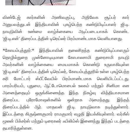
விண்டேஜ் கார்களின் அணிவகுப்பு, அதிவேக சூப்பர் கார்
அனுபவத்துடன் இந்தியாவின் புகழ்பெற்ற கண்டுபிடிப்பாளர் ஜி.டி.
நாயுடுவின் உண்மை வாழ்க்கையை அடிப்படையாகக் கொண்ட
‘ஜி.டி.என்’ திரைப்படத்தின் டிரெய்லர் பிரம்மாண்டமாக வெளியானது.
*கோயம்புத்தூர்:* இந்தியாவின் தலைசிறந்த கண்டுபிடிப்பாளரும்
தொழில்துறை முன்னோடியுமான கோபாலசாமி துரைசாமி நாயுடு
அவர்களின் வாழ்க்கையை மையமாகக் கொண்டு உருவாகியுள்ள
‘ஜி.டி.என்’ திரைப்படத்தின் டிரெய்லர், கோயம்புத்தூரில் உள்ள புகழ்பெற்ற
கரி மோட்டார் ஸ்பீட்வேயில் பிரம்மாண்டமாக வெளியிடப்பட்டது.
பாரம்பரியம், புதுமை, ஆட்டோமொபைல் உலகம் மற்றும் சினிமா என
அனைத்தையும் ஒருங்கிணைத்த இந்த நிகழ்வு வித்தியாசமான
திரைப்பட புரோமோஷன்களில் ஒன்றாக அமைந்தது. இந்தத்
திரைப்படத்தில் ஆர். மாதவன் ஜி.டி. நாயுடுவாக நடித்துள்ளார்.
இப்படத்தை கிருஷ்ணகுமார் ராமகுமார் எழுதி இயக்கியுள்ளார். வர்கீஸ்
மூலன் பிக்சர்ஸ் மற்றும் டிரைகலர் ஃபிலிம்ஸ் இணைந்து இந்தப் படத்தை
தயாரித்துள்ளன.