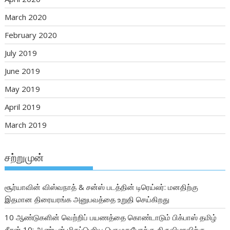
March 2020
February 2020
July 2019
June 2019
May 2019
April 2019
March 2019
சற்றுமுன்
சூர்யாவின் விஸ்வநாத் & சன்ஸ் படத்தின் டிரெய்லர்: மனதிற்கு
இதமான திரையரங்க அனுபவத்தை உறுதி செய்கிறது
10 ஆண்டுகளின் வெற்றிப் பயணத்தை கொண்டாடும் பிக்பாஸ் தமிழ்
சீசன் 10; ஆண்டின் மிகப்பெரிய பொழுதுபோக்கு திருவிழாவிற்கு