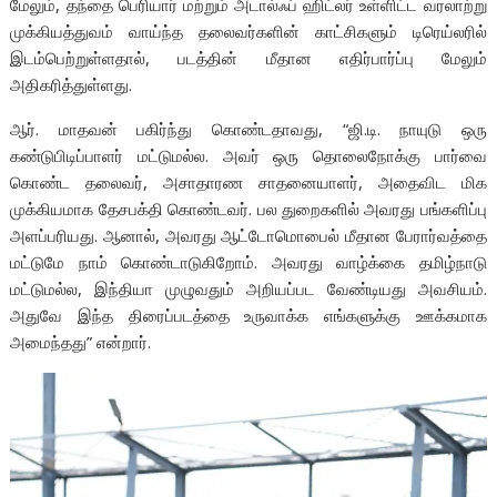
மேலும், தந்தை பெரியார் மற்றும் அடால்ஃப் ஹிட்லர் உள்ளிட்ட வரலாற்று
முக்கியத்துவம் வாய்ந்த தலைவர்களின் காட்சிகளும் டிரெய்லரில்
இடம்பெற்றுள்ளதால், படத்தின் மீதான எதிர்பார்ப்பு மேலும்
அதிகரித்துள்ளது.
ஆர். மாதவன் பகிர்ந்து கொண்டதாவது, “ஜி.டி. நாயுடு ஒரு
கண்டுபிடிப்பாளர் மட்டுமல்ல. அவர் ஒரு தொலைநோக்கு பார்வை
கொண்ட தலைவர், அசாதாரண சாதனையாளர், அதைவிட மிக
முக்கியமாக தேசபக்தி கொண்டவர். பல துறைகளில் அவரது பங்களிப்பு
அளப்பரியது. ஆனால், அவரது ஆட்டோமொபைல் மீதான பேரார்வத்தை
மட்டுமே நாம் கொண்டாடுகிறோம். அவரது வாழ்க்கை தமிழ்நாடு
மட்டுமல்ல, இந்தியா முழுவதும் அறியப்பட வேண்டியது அவசியம்.
அதுவே இந்த திரைப்படத்தை உருவாக்க எங்களுக்கு ஊக்கமாக
அமைந்தது” என்றார்.