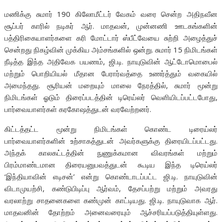
மணிக்கு சுமார் 190 கிலோமீட்டர் வேகம் வரை சென்ற அதிநவீன
சூப்பர் காரில் நடிகர் ஆர். மாதவன், முன்னணி ஊடகங்களின்
பத்திரிகையாளர்களை கரி மோட்டார் ஸ்பீட்வேயை சுற்றி அழைத்துச்
சென்றது நிகழ்வின் முக்கிய அம்சங்களில் ஒன்று. சுமார் 15 நிமிடங்கள்
நீடித்த இந்த அதிவேக பயணம், ஜி.டி. நாயுடுவின் ஆட்டோமொபைல்
மற்றும் பொறியியல் மீதான பேரார்வத்தை உணர்த்தும் வகையில்
அமைந்தது. சூரியன் மறையும் மாலை நேரத்தில், சுமார் மூன்று
நிமிடங்கள் ஓடும் திரைப்படத்தின் டிரெய்லர் வெளியிடப்பட்டபோது,
பார்வையாளர்கள் கரகோஷத்துடன் வரவேற்றனர்.
கிட்டத்தட்ட மூன்று நிமிடங்கள் கொண்ட டிரைய்லர்
பார்வையாளர்களின் உற்சாகத்துடன் அவர்களுக்கு திரையிடப்பட்டது.
அந்தக் காலகட்டத்தின் நுணுக்கமான விவரங்கள் மற்றும்
பிரம்மாண்டமான திரையனுபவத்துடன் கூடிய இந்த டிரெய்லர்
‘இந்தியாவின் எடிசன்’ என்று கொண்டாடப்பட்ட ஜி.டி. நாயுடுவின்
விடாமுயற்சி, கண்டுபிடிப்பு ஆர்வம், தேசப்பற்று மற்றும் அவரது
வரலாற்று சாதனைகளை கண்முன் காட்டியது. ஜி.டி. நாயுடுவாக ஆர்.
மாதவனின் தோற்றம் அனைவரையும் ஆச்சரியப்படுத்தியுள்ளது.