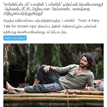
‘ராக்கிங் ஸ்டார்’ யாஷின் ‘டாக்ஸிக்’ டிரெய்லர் வெளியானது!
ஆக்‌ஷன், மீட்சி, அழிவு என பிரம்மாண்ட உலகத்தை
அறிமுகப்படுத்துகிறது!
மிகுந்த எதிர்பார்ப்பை ஏற்படுத்தியிருந்த ‘டாக்ஸிக்’ ‘Toxic: A Fairy
Tale for Grown-Ups’ திரைப்படத்தின் அதிகாரப்பூர்வ டிரெய்லர்
தற்போது வெளியாகியுள்ளது. கட்டுப்பாடற்ற...
சினிமா செய்திகள்