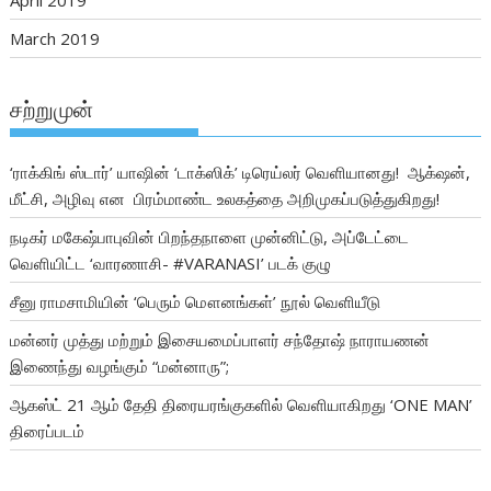
April 2019
March 2019
சற்றுமுன்
‘ராக்கிங் ஸ்டார்’ யாஷின் ‘டாக்ஸிக்’ டிரெய்லர் வெளியானது! ஆக்‌ஷன்,
மீட்சி, அழிவு என பிரம்மாண்ட உலகத்தை அறிமுகப்படுத்துகிறது!
நடிகர் மகேஷ்பாபுவின் பிறந்தநாளை முன்னிட்டு, அப்டேட்டை
வெளியிட்ட ‘வாரணாசி- #VARANASI’ படக் குழு
சீனு ராமசாமியின் ‘பெரும் மௌனங்கள்’ நூல் வெளியீடு
மன்னர் முத்து மற்றும் இசையமைப்பாளர் சந்தோஷ் நாராயணன்
இணைந்து வழங்கும் “மன்னாரு”;
ஆகஸ்ட் 21 ஆம் தேதி திரையரங்குகளில் வெளியாகிறது ‘ONE MAN’
திரைப்படம்