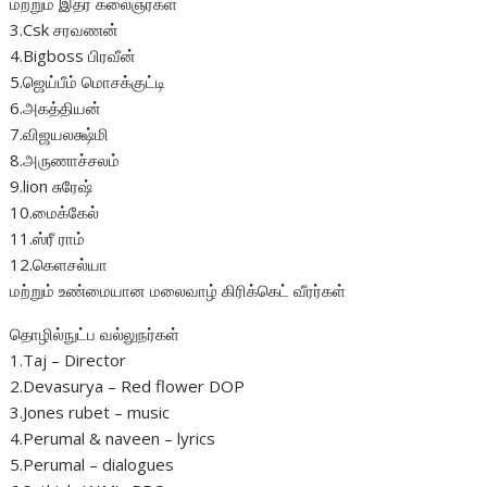
மற்றும் இதர கலைஞர்கள்
3.Csk சரவணன்
4.Bigboss பிரவீன்
5.ஜெய்பீம் மொசக்குட்டி
6.அகத்தியன்
7.விஜயலக்ஷ்மி
8.அருணாச்சலம்
9.lion சுரேஷ்
10.மைக்கேல்
11.ஸ்ரீ ராம்
12.கெளசல்யா
மற்றும் உண்மையான மலைவாழ் கிரிக்கெட் வீரர்கள்
தொழில்நுட்ப வல்லுநர்கள்
1.Taj – Director
2.Devasurya – Red flower DOP
3.Jones rubet – music
4.Perumal & naveen – lyrics
5.Perumal – dialogues