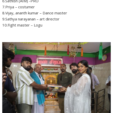
6.Sathish (AIM) -PRO
7.Priya – costumer
8.Vijay, ananth kumar – Dance master
9.Sathya narayanan – art director
10.Fight master – Logu