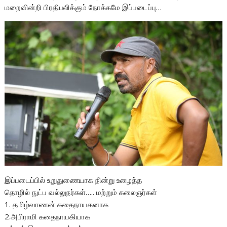
மறைவின்றி பிரதிபலிக்கும் நோக்கமே இப்படைப்பு…
இப்படைப்பில் உறுதுணையாக நின்று உழைத்த
தொழில் நுட்ப வல்லுநர்கள்….. மற்றும் கலைஞர்கள்
1. தமிழ்வாணன் கதைநாயகனாக
2.அபிராமி கதைநாயகியாக