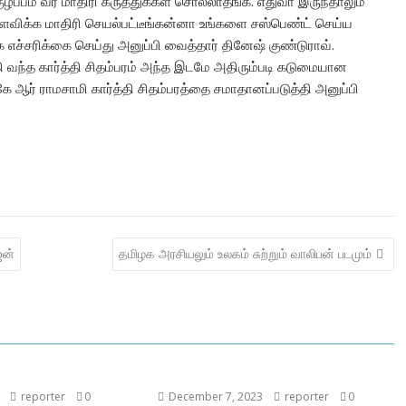
ுழப்பம் வர மாதிரி கருத்துக்கள் சொல்லாதீங்க. எதுவா இருந்தாலும்
ளைவிக்க மாதிரி செயல்பட்டீங்கன்னா உங்களை சஸ்பெண்ட் செய்ய
க எச்சரிக்கை செய்து அனுப்பி வைத்தார் தினேஷ் குண்டுராவ்.
வந்த கார்த்தி சிதம்பரம் அந்த இடமே அதிரும்படி கடுமையான
ஆர் ராமசாமி கார்த்தி சிதம்பரத்தை சமாதானப்படுத்தி அனுப்பி
ஜன்
தமிழக அரசியலும் உலகம் சுற்றும் வாலிபன் படமும்
reporter
0
December 7, 2023
reporter
0