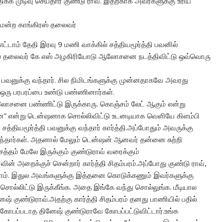
க்க முடிவு செய்தார் குண்டு ராவ். இதற்காக அவர்களுக்கு உரிய
டமன்ற காங்கிரஸ் தலைவர்
எட்டாம் தேதி இரவு 9 மணி வாக்கில் சத்தியமூர்த்தி பவனில்
கிரஸ் தலைவர் கே எஸ் அழகிரியோடு ஆலோசனை நடத்திவிட்டு ஒவ்வொரு
்தி பவனுக்கு வந்தார். சில நிமிடங்களுக்கு முன்னதாகவே அவரது
ஒரு பரபரப்பை உண்டு பண்ணினார்கள்.
ஆலோசனை பண்ணிட்டு இருக்காரு. கொஞ்சம் லேட் ஆகும் என்று
பேனே” என்று டென்ஷனாக சொல்லிவிட்டு உடனடியாக வெளியே கிளம்பி
து சத்தியமூர்த்தி பவனுக்கு வந்தார் கார்த்தி.அப்போதும் அவருக்கு
ுந்தார்கள். அதனால் மேலும் டென்ஷன் ஆனவர் தன்னை சுற்றி
்தம் மேலே இருக்கும் குண்டுராவ் வரைக்கும்
வின் அறைக்குச் சென்றார் கார்த்தி சிதம்பரம்.அப்போது குண்டு ராவ்,
கிறோம். இதுல அவங்களுக்கு இத்தனை கொடுக்கணும் இவர்களுக்கு
 சொல்லிட்டு இருக்கீங்க. அதை இங்கே வந்து சொல்லுங்க. மீடியால
ேஷ் குண்டுராவ்.அதற்கு கார்த்தி சிதம்பரம் தனது பாணியில் பதில்
பப்படாத தினேஷ் குண்டுராவே கோபப்பட்டுவிட்டார்.உங்க