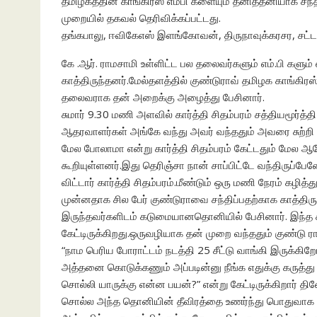
தமிழகத்தின் காங்கிரஸ் எம்பி களையும் தனித்தனியாக சந்தி
முறையில் தகவல் தெரிவிக்கப்பட்டது.
தங்கபாலு, ஈவிகேஎஸ் இளங்கோவன், திருநாவுக்கரசர, சட்
கே .ஆர். ராமசாமி உள்ளிட்ட பல தலைவர்களும் எம்.பி களும் 
காத்திருந்தனர்.மேல்தளத்தில் குண்டுராவ் தமிழக காங்
தலைவராக தன் அறைக்கு அழைத்து பேசினார்.
சுமார் 9.30 மணி அளவில் கார்த்தி சிதம்பரம் சத்தியமூர்த
ஆதரவாளர்கள் அங்கே வந்து அவர் வந்ததும் அவரை சுற்றி 
மேல போலாமா என்று கார்த்தி சிதம்பரம் கேட்டதும் மேல 
கூறியுள்ளனர்.இது தெரிஞ்சா நான் சாப்பிட்டே வந்திருப்
விட்டார் கார்த்தி சிதம்பரம்.மீண்டும் ஒரு மணி நேரம் கழித்
முன்னதாக சில பேர் குண்டுராவை சந்திப்பதற்காக காத்திர
இருந்தவர்களிடம் கடுமையானதொனியில் பேசினார். இந்த சத
கேட்டிருக்கிறது.ஒருவழியாக தன் முறை வந்ததும் குண்டு ரா
“நாம பெரிய போராட்டம் நடத்தி 25 சீட்டு வாங்கி இருக்
அத்தனை கொடுக்கணும் அப்படின்னு நீங்க எதுக்கு கருத்து
சொல்லி யாருக்கு என்ன பயன்?” என்று கேட்டிருக்கிறார் தின
சொல்ல அந்த தொனியின் தீவிரத்தை உணர்ந்து பொதுவாக கோ