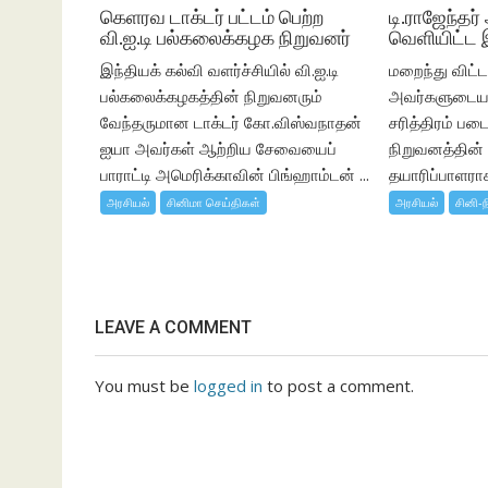
கெளரவ டாக்டர் பட்டம் பெற்ற
டி.ராஜேந்தர்
வி.ஐ.டி பல்கலைக்கழக நிறுவனர்
வெளியிட்ட 
இந்தியக் கல்வி வளர்ச்சியில் வி.ஐ.டி
மறைந்து விட்ட 
பல்கலைக்கழகத்தின் நிறுவனரும்
அவர்களுடைய 
வேந்தருமான டாக்டர் கோ.விஸ்வநாதன்
சரித்திரம் பட
ஐயா அவர்கள் ஆற்றிய சேவையைப்
நிறுவனத்தின
பாராட்டி அமெரிக்காவின் பிங்ஹாம்டன் ...
தயாரிப்பாளராக,
அரசியல்
சினிமா செய்திகள்
அரசியல்
சினி-ந
LEAVE A COMMENT
You must be
logged in
to post a comment.