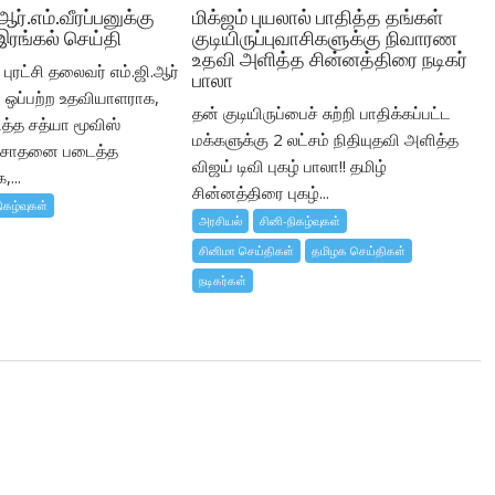
 ஆர்.எம்.வீரப்பனுக்கு
மிக்ஜம் புயலால் பாதித்த தங்கள்
இரங்கல் செய்தி
குடியிருப்புவாசிகளுக்கு நிவாரண
உதவி அளித்த சின்னத்திரை நடிகர்
புரட்சி தலைவர் எம்.ஜி.ஆர்
பாலா
ஒப்பற்ற உதவியாளராக,
தன் குடியிருப்பைச் சுற்றி பாதிக்கப்பட்ட
ைத்த சத்யா மூவிஸ்
மக்களுக்கு 2 லட்சம் நிதியுதவி அளித்த
் சாதனை படைத்த
விஜய் டிவி புகழ் பாலா!! தமிழ்
...
சின்னத்திரை புகழ்...
ிகழ்வுகள்
அரசியல்
சினி-நிகழ்வுகள்
சினிமா செய்திகள்
தமிழக செய்திகள்
நடிகர்கள்