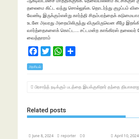
ஆக்டிவிட்டீசை மாத்திக்குங்க. தேவையில்லாம கட்சிக்குள் க
தலைமை கிட்ட வந்து சொல்லுங்க. தொடர்ந்து குழப்பம் வி
வேண்டி இருக்கும்என்று கார்த்தி சிதம்பரத்தைக் கடுமையா
உடனே அவரது அறையிலிருந்து விருவிருவென கீழே இறங்கி 
வார்த்தைகளைக் கொட்ட…. சட்டமன்ற காங்கிரஸ் தலைவர் கே 
வைத்தாராம்
F
T
W
S
ac
w
h
h
அரசியல்
e
itt
at
ar
b
er
s
e
Post
பிரசாந்த் நடிக்கும் படத்தை இயக்குகிறார் தந்தை தியாகரா
o
A
navigation
o
p
k
p
Related posts
June 8, 2024
reporter
0
April 10, 2024