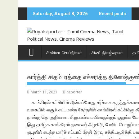
Skip
to
Saturday, August 8, 2026
Recent posts
content
சினிமா செய்திகள்
சினி-நிகழ்வுகள்
தம
கார்த்தி சிதம்பரத்தை எச்சரித்த தினேஷ்குண
March 11, 2021
reporter
காங்கிரஸ் கட்சியில் அவ்வப்போது சர்ச்சை கருத்துக்கள
வகையில் வரும் சட்டமன்ற தேர்தலில் காங்கிரஸ் கட்சிக்கு
நான்கு தொகுதிகளை சிறுபான்மையினருக்கும் ஒதுக்க வேண்டும
இது தமிழக காங்கிரஸ் தலைவர் அழகிரி, மேலிட பொறுப்ப
சூழலில் கடந்த மார்ச் எட்டாம் தேதி இரவு சத்தியமூர்த்த