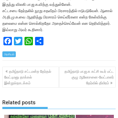
இருந்து விலகி பா.ஜ.க.விற்கு வந்துள்ளேன்.
சட்டசபை தேர்தலில் நூறு சதவீதம் பிரசாரத்தில் ஈடுபடுவேன். ஆனால்
அ.தி.மு.க.வை ஆதரித்து பிரசாரம் செய்வீர்களா என்ற கேள்விக்கு
தலைமை என்ன சொல்கிறதோ அதைச்செய்வேன் என தெரிவித்தார்.
இவ்வாறு அவர் கூறினார்.
F
T
W
S
ac
w
h
h
அரசியல்
e
itt
at
ar
b
er
s
e
Post
தமிழ்நாடு சட்டமன்ற தேர்தல்
தமிழ்நாடு பா.ஜ.க கட்சி உயர் மட்ட
o
A
navigation
வேட்புமனு தாக்கல்
குழு ஆலோசனை-வேட்பாளர்
o
p
இன்றுதொடக்கம்
தேர்வில் தீவிரம்
k
p
Related posts