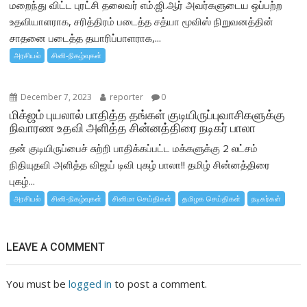
மறைந்து விட்ட புரட்சி தலைவர் எம்.ஜி.ஆர் அவர்களுடைய ஒப்பற்ற
உதவியாளராக, சரித்திரம் படைத்த சத்யா மூவிஸ் நிறுவனத்தின்
சாதனை படைத்த தயாரிப்பாளராக,...
அரசியல்
சினி-நிகழ்வுகள்
December 7, 2023
reporter
0
மிக்ஜம் புயலால் பாதித்த தங்கள் குடியிருப்புவாசிகளுக்கு
நிவாரண உதவி அளித்த சின்னத்திரை நடிகர் பாலா
தன் குடியிருப்பைச் சுற்றி பாதிக்கப்பட்ட மக்களுக்கு 2 லட்சம்
நிதியுதவி அளித்த விஜய் டிவி புகழ் பாலா!! தமிழ் சின்னத்திரை
புகழ்...
அரசியல்
சினி-நிகழ்வுகள்
சினிமா செய்திகள்
தமிழக செய்திகள்
நடிகர்கள்
LEAVE A COMMENT
You must be
logged in
to post a comment.