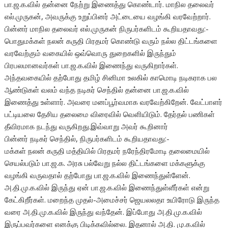
பா.ஜ.க.வில் தன்னை நேற்று இணைத்து கொண்டார். மாநில தலைவர்
எல்.முருகன், அவருக்கு உறுப்பினர் அட்டையை வழங்கி வரவேற்றார்.
பின்னர் மாநில தலைவர் எல்.முருகன் நிருபர்களிடம் கூறியதாவது:-
பொதுமக்கள் நலன் கருதி பிரதமர் கொண்டு வரும் நல்ல திட்டங்களை
வரவேற்கும் வகையில் ஒவ்வொரு துறைகளில் இருந்தும்
பிரபலமானவர்கள் பா.ஜ.க.வில் இணைந்து வருகிறார்கள்.
அந்தவகையில் தற்போது தமிழ் சினிமா உலகில் காமொடி நடிகராக பல
ஆண்டுகள் வலம் வந்த நடிகர் செந்தில் தன்னை பா.ஜ.க.வில்
இணைத்து உள்ளார். அவரை மனப்பூர்வமாக வரவேற்கிறேன். வேட்பாளர்
பட்டியலை தேசிய தலைமை விரைவில் வெளியிடும். தேர்தல் பணிகள்
தீவிரமாக நடந்து வருகிறது.இவ்வாறு அவர் கூறினார்
பின்னர் நடிகர் செந்தில், நிருபர்களிடம் கூறியதாவது:-
மக்கள் நலன் கருதி மத்தியில் பிரதமர் நரேந்திரமோடி தலைமையில்
செயல்படும் பா.ஜ.க. அரசு பல்வேறு நல்ல திட்டங்களை மக்களுக்கு
வழங்கி வருவதால் தற்போது பா.ஜ.க.வில் இணைந்துள்ளேன்.
அ.தி.மு.க.வில் இருந்து ஏன் பா.ஜ.க.வில் இணைந்துள்ளீர்கள் என்று
கேட்கிறீர்கள். மறைந்த முதல்-அமைச்சர் ஜெயலலதா உயிரோடு இருந்த
வரை அ.தி.மு.க.வில் இருந்து வந்தேன். இப்போது அ.தி.மு.க.வில்
இருப்பவர்களை எனக்கு பிடிக்கவில்லை. இதனால் அ.தி. மு.க.வில்