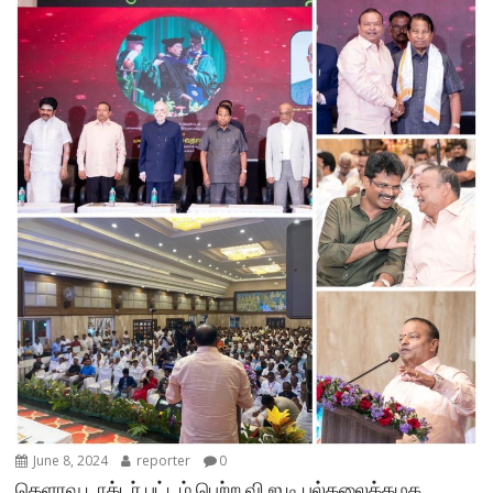
June 8, 2024
reporter
0
கெளரவ டாக்டர் பட்டம் பெற்ற வி.ஐ.டி பல்கலைக்கழக