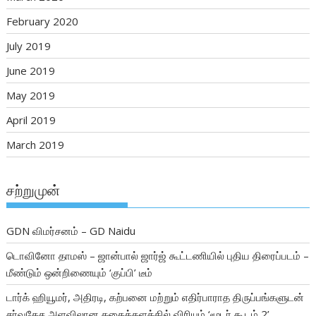
February 2020
July 2019
June 2019
May 2019
April 2019
March 2019
சற்றுமுன்
GDN விமர்சனம் – GD Naidu
டொவினோ தாமஸ் – ஜான்பால் ஜார்ஜ் கூட்டணியில் புதிய திரைப்படம் –
மீண்டும் ஒன்றிணையும் ‘குப்பி’ டீம்
டார்க் ஹியூமர், அதிரடி, கற்பனை மற்றும் எதிர்பாராத திருப்பங்களுடன்
சர்வதேச அளவிலான கதைக்களத்தில் விரியும் ‘மூடர் கூடம் 2’