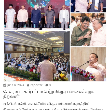
June 8, 2024
reporter
0
கெளரவ டாக்டர் பட்டம் பெற்ற வி.ஐ.டி பல்கலைக்கழக
நிறுவனர்
இந்தியக் கல்வி வளர்ச்சியில் வி.ஐ.டி பல்கலைக்கழகத்தின்
நிறுவனரும் வேந்தருமான டாக்டர் கோ.விஸ்வநாதன் ஐயா அவர்கள்