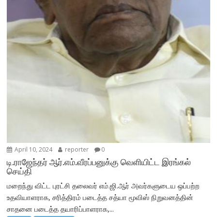
April 10, 2024
reporter
0
டி.ராஜேந்தர் ஆர்.எம்.வீரப்பனுக்கு வெளியிட்ட இரங்கல்
செய்தி
மறைந்து விட்ட புரட்சி தலைவர் எம்.ஜி.ஆர் அவர்களுடைய ஒப்பற்ற
உதவியாளராக, சரித்திரம் படைத்த சத்யா மூவிஸ் நிறுவனத்தின்
சாதனை படைத்த தயாரிப்பாளராக,...