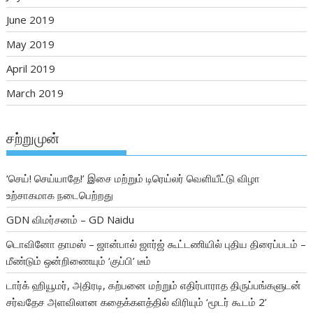
June 2019
May 2019
April 2019
March 2019
சற்றுமுன்
‘செய்! செய்யாதே!’ இசை மற்றும் டிரெய்லர் வெளியீட்டு விழா
உற்சாகமாக நடைபெற்றது
GDN விமர்சனம் – GD Naidu
டொவினோ தாமஸ் – ஜான்பால் ஜார்ஜ் கூட்டணியில் புதிய திரைப்படம் –
மீண்டும் ஒன்றிணையும் ‘குப்பி’ டீம்
டார்க் ஹியூமர், அதிரடி, கற்பனை மற்றும் எதிர்பாராத திருப்பங்களுடன்
சர்வதேச அளவிலான கதைக்களத்தில் விரியும் ‘மூடர் கூடம் 2’