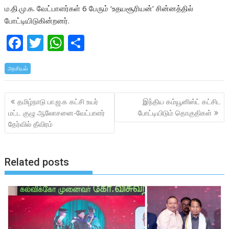
ம.தி.மு.க. வேட்பாளர்கள் 6 பேரும் ‘உதயசூரியன்’ சின்னத்தில்
போட்டியிடுகின்றனர்.
F
T
W
S
ac
w
h
h
அரசியல்
e
itt
at
ar
b
er
s
e
Post
தமிழ்நாடு பா.ஜ.க கட்சி உயர்
இந்திய கம்யூனிஸ்ட் கட்சிட
o
A
navigation
மட்ட குழு ஆலோசனை-வேட்பாளர்
போட்டியிடும் தொகுதிகள்
o
p
தேர்வில் தீவிரம்
k
p
Related posts