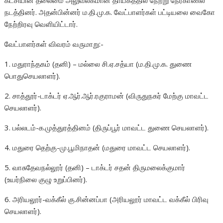
கட்சியின் தலைமை அலுவலகமான தாயகத்தில் நேற்று நேர்காணல்
நடத்தினர். அதன்பின்னர் ம.தி.மு.க. வேட்பாளர்கள் பட்டியலை வைகோ
நேற்றிரவு வெளியிட்டார்.
வேட்பாளர்கள் விவரம் வருமாறு:-
1. மதுராந்தகம் (தனி) – மல்லை சி.ஏ.சத்யா (ம.தி.மு.க. துணை
பொதுசெயலாளர்).
2. சாத்தூர்-டாக்டர் ஏ.ஆர்.ஆர்.ரகுராமன் (விருதுநகர் மேற்கு மாவட்ட
செயலாளர்).
3. பல்லடம்-க.முத்துரத்தினம் (திருப்பூர் மாவட்ட துணை செயலாளர்).
4. மதுரை தெற்கு-மு.பூமிநாதன் (மதுரை மாவட்ட செயலாளர்).
5. வாசுதேவநல்லூர் (தனி) – டாக்டர் சதன் திருமலைக்குமார்
(உயர்நிலை குழு உறுப்பினர்).
6. அரியலூர்-வக்கீல் கு.சின்னப்பா (அரியலூர் மாவட்ட வக்கீல் பிரிவு
செயலாளர்).