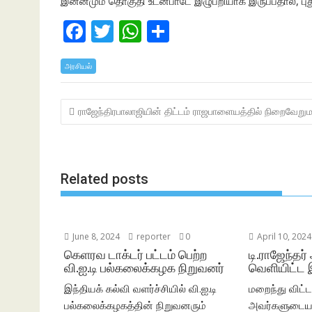
இன்னமும் தொகுதி உடன்பாடே இழுபறியாக இருப்பதால், புதுச்
F
T
W
S
ac
w
h
h
அரசியல்
e
itt
at
ar
b
er
s
e
Post
ராஜேந்திரபாலாஜியின் திட்டம் ராஜபாளையத்தில் நிறைவேறு
o
A
navigation
o
p
k
p
Related posts
June 8, 2024
reporter
0
April 10, 2024
கெளரவ டாக்டர் பட்டம் பெற்ற
டி.ராஜேந்தர்
வி.ஐ.டி பல்கலைக்கழக நிறுவனர்
வெளியிட்ட 
இந்தியக் கல்வி வளர்ச்சியில் வி.ஐ.டி
மறைந்து விட்ட 
பல்கலைக்கழகத்தின் நிறுவனரும்
அவர்களுடைய 