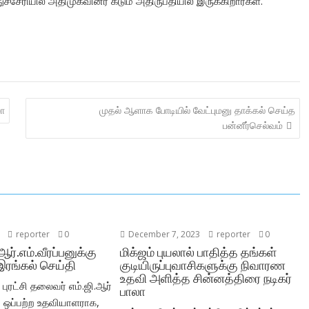
சேரியில் அதிமுகவினர் கடும் அதிருப்தியில் இருக்கிறார்கள்.
மா
முதல் ஆளாக போடியில் வேட்புமனு தாக்கல் செய்த
பன்னீர்செல்வம்
reporter
0
December 7, 2023
reporter
0
 ஆர்.எம்.வீரப்பனுக்கு
மிக்ஜம் புயலால் பாதித்த தங்கள்
இரங்கல் செய்தி
குடியிருப்புவாசிகளுக்கு நிவாரண
உதவி அளித்த சின்னத்திரை நடிகர்
புரட்சி தலைவர் எம்.ஜி.ஆர்
பாலா
ஒப்பற்ற உதவியாளராக,