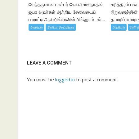
வேந்தருமான டாக்டர் கோ.விஸ்வநாதன்
சரித்திரம் பட
ஐயா அவர்கள் ஆற்றிய சேவையைப்
நிறுவனத்தின
பாராட்டி அமெரிக்காவின் பிங்ஹாம்டன் ...
தயாரிப்பாளராக,
அரசியல்
சினிமா செய்திகள்
அரசியல்
சினி-ந
LEAVE A COMMENT
You must be
logged in
to post a comment.