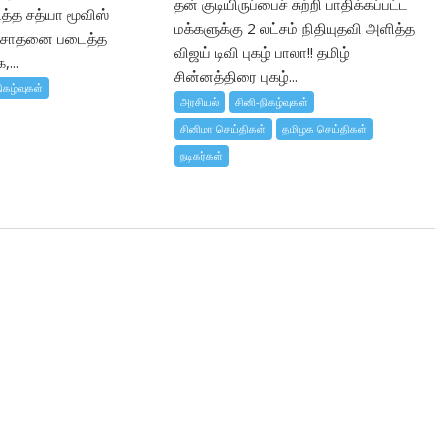
தன் குடியிருப்பைச் சுற்றி பாதிக்கப்பட்ட
ைத்த சத்யா மூவிஸ்
மக்களுக்கு 2 லட்சம் நிதியுதவி அளித்த
் சாதனை படைத்த
விஜய் டிவி புகழ் பாலா!! தமிழ்
...
சின்னத்திரை புகழ்...
ிகழ்வுகள்
அரசியல்
சினி-நிகழ்வுகள்
சினிமா செய்திகள்
தமிழக செய்திகள்
நடிகர்கள்