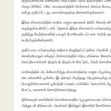
திரும்புகையில் வண்டியை எடுப்பதில் அவர் தடுமாற்றம் அட
பிறகு பிரிகேட் பரேட் மைதானத்தில் பிரச்சாரம் செய்த மோடி, 
என்று குறிப்பிட்டது, வாசகர்களுக்கு நினைவிருக்கலாம்.
இந்த விவகாரத்தில் மாநில பாஜக தலைவர் திலிப் கோஷ் உள்ப
கருத்துக்கூறிவிட்டனர். ஆனால் இந்த விவகாரம் மம்தாவு
குறித்து மேற்கொண்டு யாரும் பேசவேண்டாம் என அமித் ஷா 
கூறியிருக்கின்றனர்).
குறிப்பாக, மம்தாவுக்கு எதிராக நிறுத்தப்பட்டுள்ள அவரின
சென்றபோதும் எங்கும் பிரச்சாரத்தில் ஈடுபடவில்லை. கோயி
செய்தியாளர்கள் திரும்பத் திரும்பக் கேட்டும், அவர் சொன்ன 
மாநிலத்தில் அடக்கிவாசித்து விவகாரத்தை பாஜக அமுக்கமுய
ஊடகங்களில் முக்கிய இடத்தைப் பிடித்தது. நெருக்கடிக்
பொதுச்செயலாளர் பூபேந்தர் யாதவ், ரயில்வே அமைச்சர் ப
போட்டி புகாரைக் கொடுக்கவைத்தது.
திரிணமூல் காங்கிரஸ் சொன்னதையே (முழுமையான விசா
அத்துடன் நிற்காமல், அவர்கள் இன்னும் இரண்டு கோரிக்க