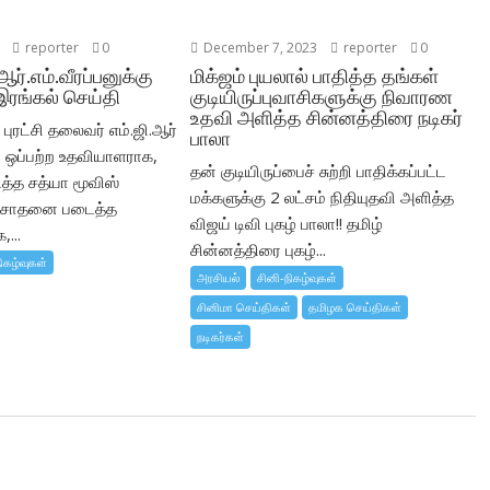
reporter
0
December 7, 2023
reporter
0
 ஆர்.எம்.வீரப்பனுக்கு
மிக்ஜம் புயலால் பாதித்த தங்கள்
இரங்கல் செய்தி
குடியிருப்புவாசிகளுக்கு நிவாரண
உதவி அளித்த சின்னத்திரை நடிகர்
புரட்சி தலைவர் எம்.ஜி.ஆர்
பாலா
ஒப்பற்ற உதவியாளராக,
தன் குடியிருப்பைச் சுற்றி பாதிக்கப்பட்ட
ைத்த சத்யா மூவிஸ்
மக்களுக்கு 2 லட்சம் நிதியுதவி அளித்த
் சாதனை படைத்த
விஜய் டிவி புகழ் பாலா!! தமிழ்
...
சின்னத்திரை புகழ்...
ிகழ்வுகள்
அரசியல்
சினி-நிகழ்வுகள்
சினிமா செய்திகள்
தமிழக செய்திகள்
நடிகர்கள்