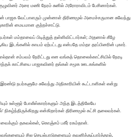
் குழுவினர் அரை மணி நேரம் சுனில் அரோராவிடம் பேசினார்கள்.
மின் பாஜக வேட்பாளரும் முன்னாள் திரிணமூல் அமைச்சருமான சுவேந்து
புகாரின் மையமான குற்றச்சாட்டு.
 நபர்கள் மம்தாவைப் பிடித்துத் தள்ளிவிட்டார்கள்; அதனால் கீழே
கிய இடங்களில் காயம் ஏற்பட்டது என்பதே மம்தா தரப்பினரின் புகார்.
ால்தான் சம்பவம் நேரிட்டது என வங்கத் தொலைக்காட்சியில் நேரடி
 அந்தக் காட்சியை பாஜகவினர் தங்கள் சமூக ஊடகங்களில்
 இரண்டு நபர்களுமே சுவேந்து அதிகாரியின் கூட்டாளிகள் என்று
ியும் உள்ளூர் போலீஸ்காரர்களும் அந்த இடத்திலேயே
’ நிகழ்ந்திருக்கிறது என்கிறார்கள் திரிணமூல் கட்சி தலைவர்கள்.
வைக்கும் தகவல்கள், கொஞ்சம் பகீர் ரகம்தான்.
ம்பவங்களையும் சில செயல்பாடுகளையும் கவனித்துப்பார்த்தால்,