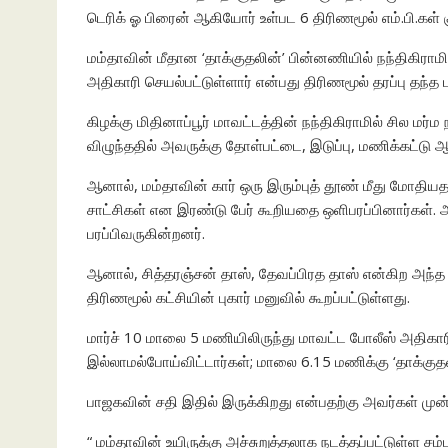
டெரிக் ஓ பிரைன் ஆகியோர் உள்பட 6 திரிணமூல் எம்.பி.கள
மம்தாவின் மீதான ‘தாக்குதலின்’ பின்னணியில் நந்திகிரா
அதிகாரி செயல்பட்டுள்ளார் என்பது திரிணமூல் தரப்பு தந்த 
கிழக்கு மிதினாப்பூர் மாவட்டத்தின் நந்திகிராமில் சில மர்ம
விழுந்ததில் அவருக்கு தோள்பட்டை, இடுப்பு, மணிக்கட்டு ஆ
ஆனால், மம்தாவின் கார் ஒரு இரும்புத் தூண் மீது மோதியத
சாட்சிகள் என இரண்டு பேர் கூறியதை ஒளிபரப்பினார்கள்.
பரப்பிவருகின்றனர்.
ஆனால், சித்தரஞ்சன் தாஸ், தேவப்பிரத தாஸ் என்கிற அந்த
திரிணமூல் கட்சியின் புகார் மனுவில் கூறப்பட்டுள்ளது.
மார்ச் 10 மாலை 5 மணியிலிருந்து மாவட்ட போலீஸ் அதிகார
இல்லாமல்போய்விட்டார்கள்; மாலை 6.15 மணிக்கு ‘தாக்குதல்
பாஜகவின் சதி இதில் இருக்கிறது என்பதற்கு அவர்கள் முன்
“ மம்தாவின் உயிருக்கு அச்சுறுத்தலாக நடத்தப்பட்டுள்ள ச