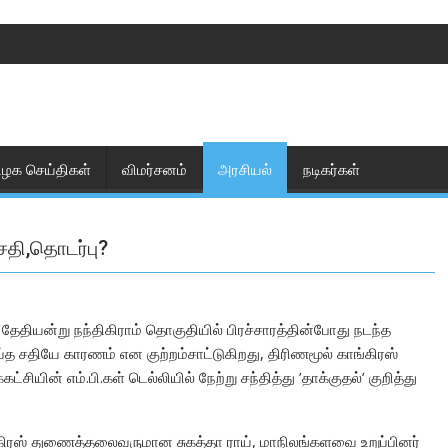
ிழக செய்திகள்
விமர்சனம்
அரசியல்
நடிகர்கள்
சதி,தொடர்பு?
தேதியன்று நந்திகிராம் தொகுதியில் பிரச்சாரத்தின்போது நடந்த
த சதியே காரணம் என குற்றம்சாட்டுகிறது, திரிணமூல் காங்கிரஸ்
ின் எம்.பி.கள் டெல்லியில் நேற்று சந்தித்து ’தாக்குதல்’ குறித்து
்கிரஸ் துணைத்தலைவருமான சுகத்தா ராய், மாநிலங்களவை உறுப்பினர்