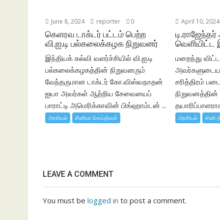
June 8, 2024
reporter
0
April 10, 2024
கெளரவ டாக்டர் பட்டம் பெற்ற
டி.ராஜேந்தர்
வி.ஐ.டி பல்கலைக்கழக நிறுவனர்
வெளியிட்ட 
இந்தியக் கல்வி வளர்ச்சியில் வி.ஐ.டி
மறைந்து விட்ட 
பல்கலைக்கழகத்தின் நிறுவனரும்
அவர்களுடைய 
வேந்தருமான டாக்டர் கோ.விஸ்வநாதன்
சரித்திரம் பட
ஐயா அவர்கள் ஆற்றிய சேவையைப்
நிறுவனத்தின
பாராட்டி அமெரிக்காவின் பிங்ஹாம்டன் ...
தயாரிப்பாளராக,
அரசியல்
சினிமா செய்திகள்
அரசியல்
சினி-ந
LEAVE A COMMENT
You must be
logged in
to post a comment.