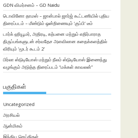
GDN விமர்சனம் – GD Naidu
டொவினோ தாமஸ் – ஜான்பால் ஜார்ஜ் கூட்டணியில் புதிய
திரைப்படம் – மீண்டும் ஒன்றிணையும் ‘குப்பி’ டீம்
டார்க் ஹியூமர், அதிரடி, கற்பனை மற்றும் எதிர்பாராத
திருப்பங்களுடன் சர்வதேச அளவிலான கதைக்களத்தில்
விரியும் ‘மூடர் கூடம் 2’
பிர்லா ஸ்டுடியோஸ் மற்றும் நீலம் ஸ்டுடியோஸ் இணைந்து
வழங்கும் அடுத்த திரைப்படம் “மக்கள் காவலன்”
பகுதிகள்
Uncategorized
அரசியல்
ஆன்மிகம்
இந்திய செய்திகள்