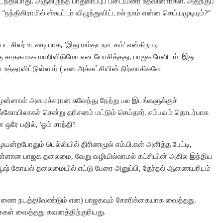
ைந்தபோது, அருகிருந்த பாதுகாப்புப் படையினர் உதவினார்கள். அதற்குப்
”நந்திகிராமில் ஸ்கூட்டர் விழுந்துவிட்டால் நாம் என்ன செய்யமுடியும்?”
ட சிலர் உடனடியாக, ’இது மம்தா நாடகம்’ என்கிறபடி
க்கு சாதகமாக மாறிவிடுமோ என யோசித்தது, பாஜக மேலிடம். இது
உத்தரவிட்டுள்ளார் ( என அக்கட்சியின் நிர்வாகிகளே
் முன்னாள் அமைச்சரான சுவேந்து நேற்று பல இடங்களுக்குச்
ல்கோயிலாகச் சென்று தரிசனம் மட்டும் செய்தார். சம்பவம் தொடர்பாக
ஒரே பதில், ‘ஓம் சாந்தி’!
ன்றபோதும் டெல்லியில் திரிணமூல் எம்.பி.கள் அளித்த பேட்டி,
கு உள்ளான பாஜக தலைமை, வேறு வழியில்லாமல் கட்சியின் அகில இந்திய
ியூஷ் கோயல் தலைமையில் எட்டு பேரை அனுப்பி, தேர்தல் ஆணையரிடம்
ரணை நடத்தவேண்டும் என) பாஜகவும் கோரிக்கையாக வைத்தது.
ைகள் வைத்தது கவனத்திற்குரியது.