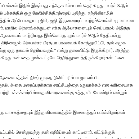
ிப்பின்னல் இதில் இருப்பது சந்தேகமில்லாமல் தெரிகிறது. மார்ச் 8ஆம்
்கத்தில் ஒரு கேலிச்சித்திரத்தைப் பதிந்து, நந்திகிராமில்
 சமயத்தில் அப்போதைய டிஜிபி, ஐஜி இருவரையும் மாற்றச்சொல்லி ஏராளமான
றனர். மாநில அரசாங்கத்துடன் எந்த ஆலோசனையும் செய்யாமல் அடுத்த
தல் ஆணையம் மாற்றியது. இன்னொரு புறம் மார்ச் 9ஆம் தேதியன்று
ிரிணமூல் அமைச்சர் பிரத்யா பாசுவைக் கோத்துவிட்டு, தன் சமூக
கு ஒரு தகவல் தெரியவரும்.” என்று தகவலிட்டு இருக்கிறார். அடுத்த
கிறது என்பதை முன்கூட்டியே தெரிந்துவைத்திருக்கிறார்கள். ” என
ஆணையத்தின் திடீர் முடிவு, டுவிட்டரில் பாஜக எம்.பி.
்குதல், அதை மறைப்பதற்காக சாட்சியத்தை உருவாக்கம் என வரிசையாக
ற்றி பக்கச்சார்பில்லாத விசாரணைக்கு உத்தரவிடவேண்டும் என்றும்
வாசகத்தையும் இந்த விவகாரத்தில் இணைத்துப் பார்க்கிறார்கள்
ரில் சென்றுவந்து தன் எதிர்ப்பைக் காட்டினார். வீட்டுக்குத்