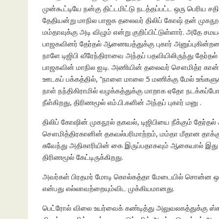
முன்கூட்டியே நன்கு திட்டமிட்டு நடத்தப்பட்ட ஒரு பெரிய சத
தேதியன்று மாநில பாஜக தலைவர் திலிப் கோஷ் தன் முகநூல் பக
மம்தாவுக்கு அடி விழும் என்று குறிப்பிட்டுள்ளார். அதே
பாஜகவினர் தேர்தல் ஆணையத்துக்கு புகார் அனுப்புகின்
நாளே டிஜிபி வீரேந்திராவை அந்தப் பதவியிலிருந்து தேர்
பாஜகவின் மாநில ஐ.டி. அணியின் தலைவர் சௌமித்ர கான் த
ஊடகப் பக்கத்தில், “நாளை மாலை 5 மணிக்கு மேல் உங்களுக்
நாள் நந்திகிராமில் வழக்கத்துக்கு மாறாக ஏதோ நடக்கப்போ
நீள்கிறது, திரிணமூல் எம்.பி.களின் அந்தப் புகார் மனு .
திலிப் கோஷின் முகநூல் தகவல், டிஜிபியை நீக்கும் தேர்தல் 
சௌமித்திரகானின் தகவல்பரிமாற்றம், மம்தா மீதான தாக
சுவேந்து அதிகாரியின் கை இருப்பதாகவும் ஆகையால் இது ப
திரிணமூல் கேட்டிருக்கிறது.
அவர்கள் பிரதமர் மோடி கொல்கத்தா மேடையில் சொன்ன ஒரு 
என்பது எல்லாவற்றையும்விட முக்கியமானது.
பெட்ரோல் விலை உயர்வைக் கண்டித்து அலுவலகத்துக்கு ஸ்கூட்ட