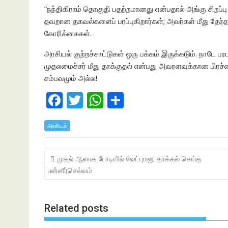
”நந்திகிராம் தொகுதி பதற்றமானது என்பதால் அங்கு சிறப
தவறான தகவல்களைப் பரப்புகிறார்கள்; அவர்கள் மீது தேர்த
கோரிக்கைகள்.
அரசியல் குற்றச்சாட்டுகள் ஒரு பக்கம் இருக்கடும். நாடே பர
முதலமைச்சர் மீது தாக்குதல் என்பது அவரளவுக்கான பிரச்
சம்பவமும் அல்ல!
F
T
W
S
ac
w
h
h
அரசியல்
e
itt
at
ar
b
er
s
e
Post
முதல் ஆளாக போடியில் வேட்புமனு தாக்கல் செய்த
o
A
navigation
பன்னீர்செல்வம்
o
p
k
p
Related posts