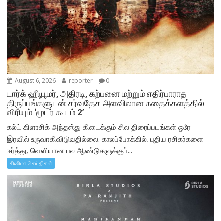
August 6, 2026
reporter
0
டார்க் ஹியூமர், அதிரடி, கற்பனை மற்றும் எதிர்பாராத
திருப்பங்களுடன் சர்வதேச அளவிலான கதைக்களத்தில்
விரியும் ‘மூடர் கூடம் 2’
கல்ட் கிளாசிக் அந்தஸ்து கிடைக்கும் சில திரைப்படங்கள் ஒரே
இரவில் உருவாகிவிடுவதில்லை. காலப்போக்கில், புதிய ரசிகர்களை
ஈர்த்து, வெளியான பல ஆண்டுகளுக்குப்...
சினிமா செய்திகள்