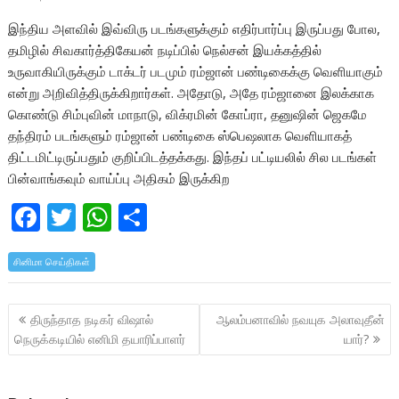
இந்திய அளவில் இவ்விரு படங்களுக்கும் எதிர்பார்ப்பு இருப்பது போல,
தமிழில் சிவகார்த்திகேயன் நடிப்பில் நெல்சன் இயக்கத்தில்
உருவாகியிருக்கும் டாக்டர் படமும் ரம்ஜான் பண்டிகைக்கு வெளியாகும்
என்று அறிவித்திருக்கிறார்கள். அதோடு, அதே ரம்ஜானை இலக்காக
கொண்டு சிம்புவின் மாநாடு, விக்ரமின் கோப்ரா, தனுஷின் ஜெகமே
தந்திரம் படங்களும் ரம்ஜான் பண்டிகை ஸ்பெஷலாக வெளியாகத்
திட்டமிட்டிருப்பதும் குறிப்பிடத்தக்கது. இந்தப் பட்டியலில் சில படங்கள்
பின்வாங்கவும் வாய்ப்பு அதிகம் இருக்கிற
F
T
W
S
ac
w
h
h
சினிமா செய்திகள்
e
itt
at
ar
b
er
s
e
Post
திருந்தாத நடிகர் விஷால்
ஆலம்பனாவில் நவயுக அலாவுதீன்
o
A
navigation
நெருக்கடியில் எனிமி தயாரிப்பாளர்
யார்?
o
p
k
p