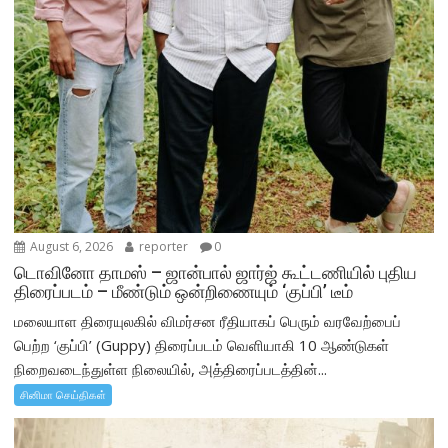
August 6, 2026
reporter
0
டொவினோ தாமஸ் – ஜான்பால் ஜார்ஜ் கூட்டணியில் புதிய
திரைப்படம் – மீண்டும் ஒன்றிணையும் ‘குப்பி’ டீம்
மலையாள திரையுலகில் விமர்சன ரீதியாகப் பெரும் வரவேற்பைப்
பெற்ற ‘குப்பி’ (Guppy) திரைப்படம் வெளியாகி 10 ஆண்டுகள்
நிறைவடைந்துள்ள நிலையில், அத்திரைப்படத்தின்...
சினிமா செய்திகள்