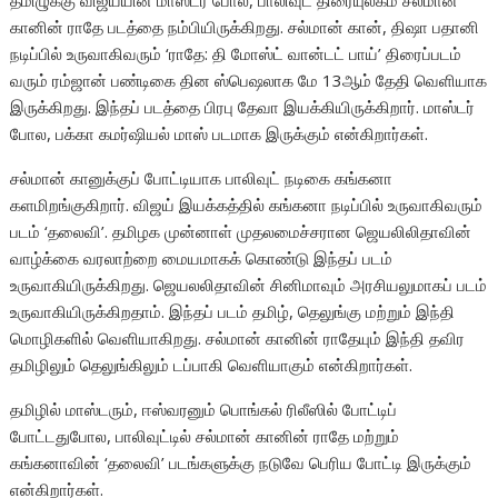
தமிழுக்கு விஜய்யின் மாஸ்டர் போல, பாலிவுட் திரையுலகம் சல்மான்
கானின் ராதே படத்தை நம்பியிருக்கிறது. சல்மான் கான், திஷா பதானி
நடிப்பில் உருவாகிவரும் ‘ராதே: தி மோஸ்ட் வான்டட் பாய்’ திரைப்படம்
வரும் ரம்ஜான் பண்டிகை தின ஸ்பெஷலாக மே 13ஆம் தேதி வெளியாக
இருக்கிறது. இந்தப் படத்தை பிரபு தேவா இயக்கியிருக்கிறார். மாஸ்டர்
போல, பக்கா கமர்ஷியல் மாஸ் படமாக இருக்கும் என்கிறார்கள்.
சல்மான் கானுக்குப் போட்டியாக பாலிவுட் நடிகை கங்கனா
களமிறங்குகிறார். விஜய் இயக்கத்தில் கங்கனா நடிப்பில் உருவாகிவரும்
படம் ‘தலைவி’. தமிழக முன்னாள் முதலமைச்சரான ஜெயலிலிதாவின்
வாழ்க்கை வரலாற்றை மையமாகக் கொண்டு இந்தப் படம்
உருவாகியிருக்கிறது. ஜெயலலிதாவின் சினிமாவும் அரசியலுமாகப் படம்
உருவாகியிருக்கிறதாம். இந்தப் படம் தமிழ், தெலுங்கு மற்றும் இந்தி
மொழிகளில் வெளியாகிறது. சல்மான் கானின் ராதேயும் இந்தி தவிர
தமிழிலும் தெலுங்கிலும் டப்பாகி வெளியாகும் என்கிறார்கள்.
தமிழில் மாஸ்டரும், ஈஸ்வரனும் பொங்கல் ரிலீஸில் போட்டிப்
போட்டதுபோல, பாலிவுட்டில் சல்மான் கானின் ராதே மற்றும்
கங்கனாவின் ‘தலைவி’ படங்களுக்கு நடுவே பெரிய போட்டி இருக்கும்
என்கிறார்கள்.