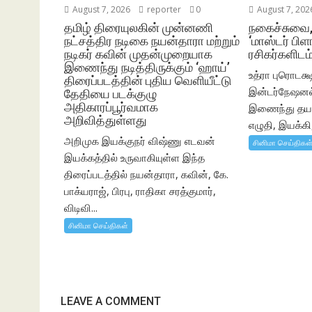
August 7, 2026
reporter
0
August 7, 202
தமிழ் திரையுலகின் முன்னணி
நகைச்சுவை
நட்சத்திர நடிகை நயன்தாரா மற்றும்
‘மாஸ்டர் பிளா
நடிகர் கவின் முதன்முறையாக
ரசிகர்களிடம்
இணைந்து நடித்திருக்கும் ‘ஹாய்’
உத்ரா புரொடக்ஷ
திரைப்படத்தின் புதிய வெளியீட்டு
இன்டர்நேஷனல் 
தேதியை படக்குழு
அதிகாரப்பூர்வமாக
இணைந்து தயார
அறிவித்துள்ளது
எழுதி, இயக்கி,
அறிமுக இயக்குநர் விஷ்ணு எடவன்
சினிமா செய்திகள
இயக்கத்தில் உருவாகியுள்ள இந்த
திரைப்படத்தில் நயன்தாரா, கவின், கே.
பாக்யராஜ், பிரபு, ராதிகா சரத்குமார்,
விடிவி...
சினிமா செய்திகள்
LEAVE A COMMENT