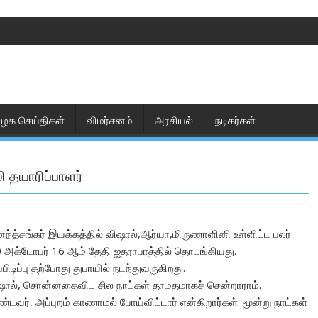
ிழக செய்திகள்
விமர்சனம்
அரசியல்
நடிகர்கள்
ி தயாரிப்பாளர்
்த்சங்கர் இயக்கத்தில் விஷால்,ஆர்யா,மிருணாளினி உள்ளிட்ட பலர்
 2020 அக்டோபர் 16 ஆம் தேதி ஐதராபாத்தில் தொடங்கியது.
ிடிப்பு தற்போது துபாயில் நடந்துவருகிறது.
ிஷால், சொன்னதைவிட சில நாட்கள் தாமதமாகச் சென்றாராம்.
்டவர், அப்புறம் காணாமல் போய்விட்டார் என்கிறார்கள். மூன்று நாட்கள்