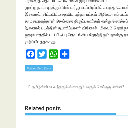
அவரைத் தொடர்பு கொள்ளவே முடியவில்லையாம்.
மூன்று நாட்களுக்குப் பின் வந்து படப்பிடிப்பில் கலந்து கொண
இதனால், திட்டமிட்டதைவிட பத்துநாட்கள் அதிகமாகப் படப்பி
தாமதமாகத்தான் சென்னை திரும்புவார்கள் என்று சொல்லப்
இதனால் படத்தின் தயாரிப்பாளர் வினோத், மிகவும் நொந்துப
ஐதராபாத்தில் படப்பிடிப்பு தொடங்கிய நேரத்திலும் நான்கு 
குறிப்பிடத்தக்கது.
F
T
W
S
ac
w
h
h
சினிமா செய்திகள்
e
itt
at
ar
b
er
s
e
Post
தமிழ்சினிமா வந்ததும்-போனதும் வசூல் செய்தது என்ன?
o
A
navigation
o
p
k
p
Related posts