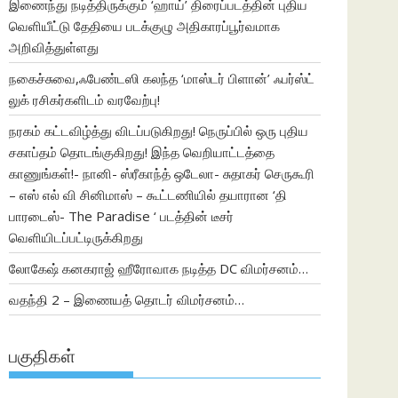
இணைந்து நடித்திருக்கும் ‘ஹாய்’ திரைப்படத்தின் புதிய
வெளியீட்டு தேதியை படக்குழு அதிகாரப்பூர்வமாக
அறிவித்துள்ளது
நகைச்சுவை,ஃபேண்டஸி கலந்த ‘மாஸ்டர் பிளான்’ ஃபர்ஸ்ட்
லுக் ரசிகர்களிடம் வரவேற்பு!
நரகம் கட்டவிழ்த்து விடப்படுகிறது! நெருப்பில் ஒரு புதிய
சகாப்தம் தொடங்குகிறது! இந்த வெறியாட்டத்தை
காணுங்கள்!- நானி- ஸ்ரீகாந்த் ஒடேலா- சுதாகர் செருகூரி
– எஸ் எல் வி சினிமாஸ் – கூட்டணியில் தயாரான ‘தி
பாரடைஸ்- The Paradise ‘ படத்தின் டீசர்
வெளியிடப்பட்டிருக்கிறது
லோகேஷ் கனகராஜ் ஹீரோவாக நடித்த DC விமர்சனம்…
வதந்தி 2 – இணையத் தொடர் விமர்சனம்…
பகுதிகள்