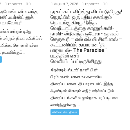
6
reporter
0
August 7, 2026
reporter
0
,ஃபேண்டஸி கலந்த
நரகம் கட்டவிழ்த்து விடப்படுகிறது!
ன்’ ஃபர்ஸ்ட் லுக்
நெருப்பில் ஒரு புதிய சகாப்தம்
 வரவேற்பு!
தொடங்குகிறது! இந்த
வெறியாட்டத்தை காணுங்கள்!-
ன்ஸ் மற்றும் டிஜே
நானி- ஸ்ரீகாந்த் ஒடேலா- சுதாகர்
மற்றும் தியா ஃபிலிம்ஸ்
செருகூரி – எஸ் எல் வி சினிமாஸ் –
கூட்டணியில் தயாரான ‘தி
ிக்க, செ. ஹரி உத்ரா
பாரடைஸ்- The Paradise ‘
 தயாரிக்கும்...
படத்தின் டீசர்
்
வெளியிடப்பட்டிருக்கிறது
‘நேச்சுரல் ஸ்டார்’ நானியின்
பிரம்மாண்டமான உலகளாவிய
திரைப்படமான ‘தி பாரடைஸ்’- இந்த
ஆண்டின் மிகவும் எதிர்பார்க்கப்படும்
திரைப்படங்களில் ஒன்றாக படிப்படியாக
வளர்ந்துள்ளது....
சினிமா செய்திகள்