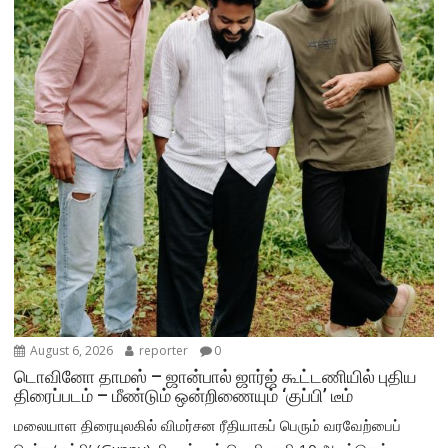
August 6, 2026
reporter
0
டொவினோ தாமஸ் – ஜான்பால் ஜார்ஜ் கூட்டணியில் புதிய
திரைப்படம் – மீண்டும் ஒன்றிணையும் ‘குப்பி’ டீம்
மலையாள திரையுலகில் விமர்சன ரீதியாகப் பெரும் வரவேற்பைப்