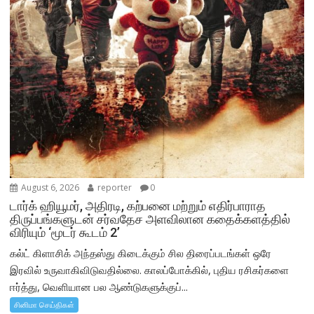
August 6, 2026
reporter
0
டார்க் ஹியூமர், அதிரடி, கற்பனை மற்றும் எதிர்பாராத
திருப்பங்களுடன் சர்வதேச அளவிலான கதைக்களத்தில்
விரியும் ‘மூடர் கூடம் 2’
கல்ட் கிளாசிக் அந்தஸ்து கிடைக்கும் சில திரைப்படங்கள் ஒரே
இரவில் உருவாகிவிடுவதில்லை. காலப்போக்கில், புதிய ரசிகர்களை
ஈர்த்து, வெளியான பல ஆண்டுகளுக்குப்...
சினிமா செய்திகள்