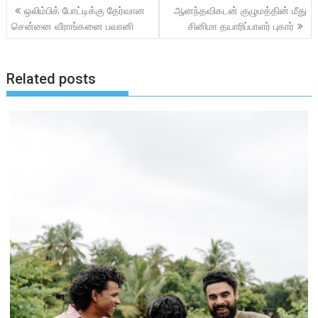
Post
ஒலிம்பிக் போட்டிக்கு தேர்வான
ஆனந்தவிகடன் குழுமத்தின் மீது
o
A
navigation
சென்னை வீராங்கனை பவானி
சினிமா தயாரிப்பாளர் புகார்
o
p
k
p
Related posts