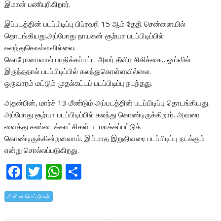
இமான் பணிபுரிகிறார்.
இப்படத்தின் படப்பிடிப்பு பிப்ரவரி 15 ஆம் தேதி சென்னையில்
தொடங்கியது.அப்போது நாயகன் சூர்யா படப்பிடிப்பில்
கலந்துகொள்ளவில்லை.
கொரோனாவால் பாதிக்கப்பட்ட அவர் தீவிர சிகிச்சை,, ஓய்வில்
இருந்ததால் படப்பிடிப்பில் கலந்துகொள்ளவில்லை.
ஒருவாரம் மட்டும் முதல்கட்டப் படப்பிடிப்பு நடந்தது.
அதன்பின், மார்ச் 13 மீண்டும் அப்படத்தின் படப்பிடிப்பு தொடங்கியது.
அப்போது சூர்யா படப்பிடிப்பில் கலந்து கொண்டிருக்கிறார். அவரை
வைத்து சண்டைக்காட்சிகள் படமாக்கப்பட்டுக்
கொண்டிருக்கின்றனவாம். இம்மாத இறுதிவரை படப்பிடிப்பு நடக்கும்
என்று சொல்லப்படுகிறது.
F
T
W
S
ac
w
h
h
சினிமா செய்திகள்
e
itt
at
ar
b
er
s
e