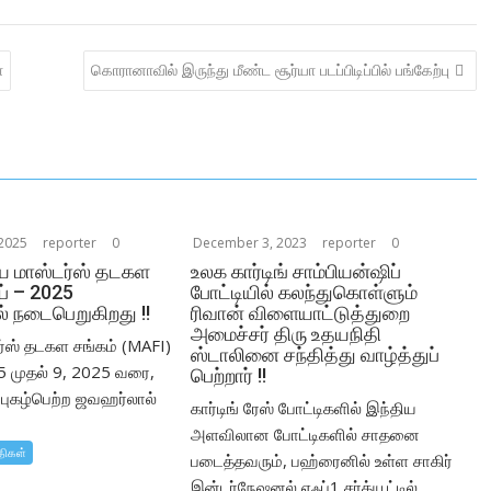
ா
கொரானாவில் இருந்து மீண்ட சூர்யா படப்பிடிப்பில் பங்கேற்பு
2025
reporter
0
December 3, 2023
reporter
0
ய மாஸ்டர்ஸ் தடகள
உலக கார்டிங் சாம்பியன்ஷிப்
ப் – 2025
போட்டியில் கலந்துகொள்ளும்
 நடைபெறுகிறது !!
ரிவான் விளையாட்டுத்துறை
அமைச்சர் திரு உதயநிதி
ர்ஸ் தடகள சங்கம் (MAFI)
ஸ்டாலினை சந்தித்து வாழ்த்துப்
 5 முதல் 9, 2025 வரை,
பெற்றார் !!
ுகழ்பெற்ற ஜவஹர்லால்
கார்டிங் ரேஸ் போட்டிகளில் இந்திய
அளவிலான போட்டிகளில் சாதனை
திகள்
படைத்தவரும், பஹ்ரைனில் உள்ள சாகிர்
இன்டர்நேஷனல் எஃப்1 சர்க்யூட்டில்