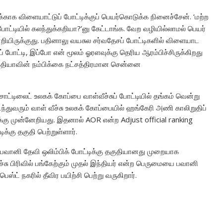
க்காக விளையாட்டுப் போட்டிக்குப் பெயர்கொடுக்க நினைச்சேன். ‘மற்ற
ட்டியில் கலந்துக்கறியா?’னு கேட்டாங்க. வேற வழியில்லாமல் பெயர்
ிருக்குது. பதினாலு வயசுல சர்வதேசப் போட்டிகளில் விளையாட
் போட்டி, இப்போ என் மூலம் ஓரளவுக்கு தெரிய ஆரம்பிச்சிருக்கிறது
 இந்தியாவின் நம்பிக்கை நட்சத்திரமான சென்னை
ட்டிலைட் உலகக் கோப்பை வாள்வீச்சுப் போட்டியில் தங்கம் வென்று
்துவரும் வாள் வீச்சு உலகக் கோப்பையில் ஹங்கேரி அணி காலிறுதிப்
ு முன்னேறியது. இதனால் AOR என்ற Adjust official ranking
்கு தகுதி பெற்றுள்ளார்.
பவானி தேவி ஒலிம்பிக் போட்டிக்கு தகுதியானது முறையாக
ீச்சு பிரிவில் பங்கேற்கும் முதல் இந்தியர் என்ற பெருமையை பவானி
ஸ்ட் நகரில் தீவிர பயிற்சி பெற்று வருகிறார்.