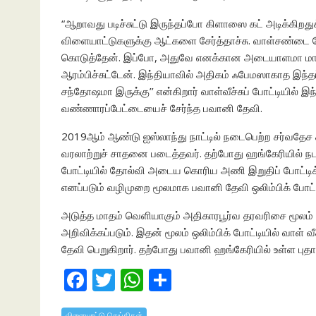
“ஆறாவது படிச்சுட்டு இருந்தப்போ கிளாஸை கட் அடிக்கிறது
விளையாட்டுகளுக்கு ஆட்களை சேர்த்தாச்சு. வாள்சண்டை போ
கொடுத்தேன். இப்போ, அதுவே எனக்கான அடையாளமா மாறிய
ஆரம்பிச்சுட்டேன். இந்தியாவில் அதிகம் ஃபேமஸாகாத இந்தப
சந்தோஷமா இருக்கு’’ என்கிறார் வாள்வீச்சுப் போட்டியில்
வண்ணாரப்பேட்டையைச் சேர்ந்த பவானி தேவி.
2019ஆம் ஆண்டு ஐஸ்லாந்து நாட்டில் நடைபெற்ற சர்வதேச சா
வரலாற்றுச் சாதனை படைத்தவர். தற்போது ஹங்கேரியில் நடந
போட்டியில் தோல்வி அடைய கொரிய அணி இறுதிப் போட்டிக்க
எனப்படும் வழிமுறை மூலமாக பவானி தேவி ஒலிம்பிக் போட்டிக
அடுத்த மாதம் வெளியாகும் அதிகாரபூர்வ தரவரிசை மூலம் 
அறிவிக்கப்படும். இதன் மூலம் ஒலிம்பிக் போட்டியில் வாள் வ
தேவி பெறுகிறார். தற்போது பவானி ஹங்கேரியில் உள்ள புதாபெ
F
T
W
S
ac
w
h
h
விளையாட்டு செய்திகள்