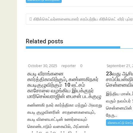
e
itt
at
ar
b
er
s
e
Post
கிரிக்கெட்வர்ணணையாளர் கரம்பற்றிய கிரிக்கெட் வீரர் பும்ர
o
A
navigation
o
p
k
p
Related posts
October 30, 2025
reporter
0
September 21, 
கபடி வீராங்கனை
23வது ஆசி
கார்த்திகாவிற்கும், கண்ணகிநகர்
சாம்பியன்ஷி
கபடிகுழுவிற்கும் 10 லட்சம்
சென்னைவில்
காசோலை வழங்கிய இயக்குநர்
இந்திய மாஸ்ட
மாரிசெல்வராஜின் பைசன் படக்குழு
வரும் நவம்பர்
கண்ணகி நகர் கார்த்திகா மற்றும் அவரது
சென்னையின் ப
கபடி குழுவினரின் சாதனைகளையும்,
நேரு...
கபடி விளையாட்டின் உணர்வையும்
விளையாட்டு செய்
கொண்டாடும் வகையில், அப்ளாஸ்