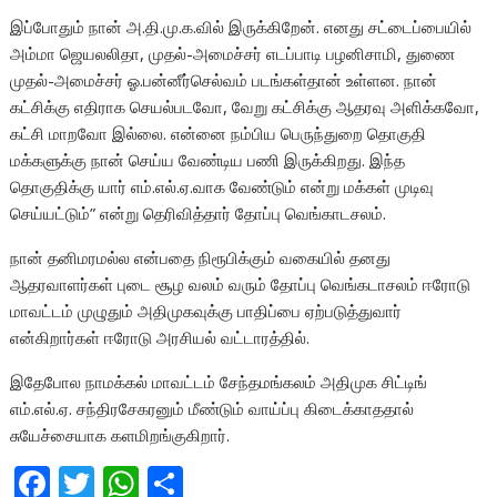
இப்போதும் நான் அ.தி.மு.க.வில் இருக்கிறேன். எனது சட்டைப்பையில்
அம்மா ஜெயலலிதா, முதல்-அமைச்சர் எடப்பாடி பழனிசாமி, துணை
முதல்-அமைச்சர் ஓ.பன்னீர்செல்வம் படங்கள்தான் உள்ளன. நான்
கட்சிக்கு எதிராக செயல்படவோ, வேறு கட்சிக்கு ஆதரவு அளிக்கவோ,
கட்சி மாறவோ இல்லை. என்னை நம்பிய பெருந்துறை தொகுதி
மக்களுக்கு நான் செய்ய வேண்டிய பணி இருக்கிறது. இந்த
தொகுதிக்கு யார் எம்.எல்.ஏ.வாக வேண்டும் என்று மக்கள் முடிவு
செய்யட்டும்” என்று தெரிவித்தார் தோப்பு வெங்காடசலம்.
நான் தனிமரமல்ல என்பதை நிரூபிக்கும் வகையில் தனது
ஆதரவாளர்கள் புடை சூழ வலம் வரும் தோப்பு வெங்கடாசலம் ஈரோடு
மாவட்டம் முழுதும் அதிமுகவுக்கு பாதிப்பை ஏற்படுத்துவார்
என்கிறார்கள் ஈரோடு அரசியல் வட்டாரத்தில்.
இதேபோல நாமக்கல் மாவட்டம் சேந்தமங்கலம் அதிமுக சிட்டிங்
எம்.எல்.ஏ. சந்திரசேகரனும் மீண்டும் வாய்ப்பு கிடைக்காததால்
சுயேச்சையாக களமிறங்குகிறார்.
F
T
W
S