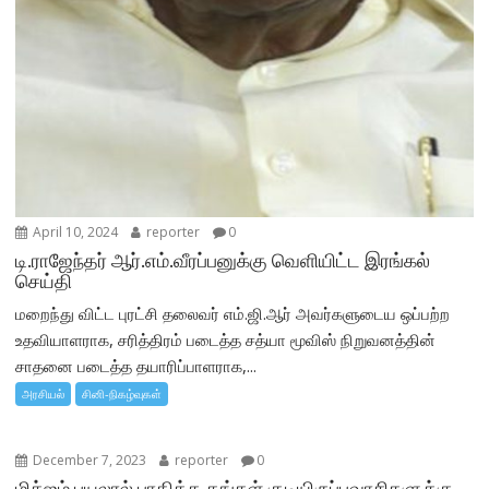
April 10, 2024
reporter
0
டி.ராஜேந்தர் ஆர்.எம்.வீரப்பனுக்கு வெளியிட்ட இரங்கல்
செய்தி
மறைந்து விட்ட புரட்சி தலைவர் எம்.ஜி.ஆர் அவர்களுடைய ஒப்பற்ற
உதவியாளராக, சரித்திரம் படைத்த சத்யா மூவிஸ் நிறுவனத்தின்
சாதனை படைத்த தயாரிப்பாளராக,...
அரசியல்
சினி-நிகழ்வுகள்
December 7, 2023
reporter
0
மிக்ஜம் புயலால் பாதித்த தங்கள் குடியிருப்புவாசிகளுக்கு