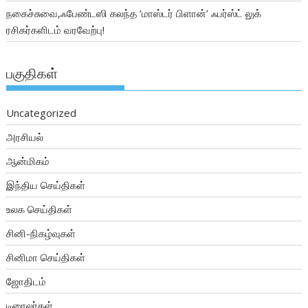
நகைச்சுவை,ஃபேண்டஸி கலந்த ‘மாஸ்டர் பிளான்’ ஃபர்ஸ்ட் லுக்
ரசிகர்களிடம் வரவேற்பு!
பகுதிகள்
Uncategorized
அரசியல்
ஆன்மிகம்
இந்திய செய்திகள்
உலக செய்திகள்
சினி-நிகழ்வுகள்
சினிமா செய்திகள்
ஜோதிடம்
டிரைலர்கள்