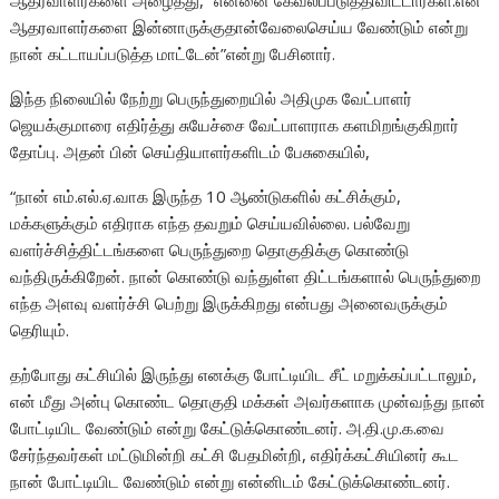
ஆதரவாளர்களை அழைத்து, “என்னை கேவலப்படுத்திவிட்டார்கள்.என்
ஆதரவாளர்களை இன்னாருக்குதான்வேலைசெய்ய வேண்டும் என்று
நான் கட்டாயப்படுத்த மாட்டேன்”என்று பேசினார்.
இந்த நிலையில் நேற்று பெருந்துறையில் அதிமுக வேட்பாளர்
ஜெயக்குமாரை எதிர்த்து சுயேச்சை வேட்பாளராக களமிறங்குகிறார்
தோப்பு. அதன் பின் செய்தியாளர்களிடம் பேசுகையில்,
“நான் எம்.எல்.ஏ.வாக இருந்த 10 ஆண்டுகளில் கட்சிக்கும்,
மக்களுக்கும் எதிராக எந்த தவறும் செய்யவில்லை. பல்வேறு
வளர்ச்சித்திட்டங்களை பெருந்துறை தொகுதிக்கு கொண்டு
வந்திருக்கிறேன். நான் கொண்டு வந்துள்ள திட்டங்களால் பெருந்துறை
எந்த அளவு வளர்ச்சி பெற்று இருக்கிறது என்பது அனைவருக்கும்
தெரியும்.
தற்போது கட்சியில் இருந்து எனக்கு போட்டியிட சீட் மறுக்கப்பட்டாலும்,
என் மீது அன்பு கொண்ட தொகுதி மக்கள் அவர்களாக முன்வந்து நான்
போட்டியிட வேண்டும் என்று கேட்டுக்கொண்டனர். அ.தி.மு.க.வை
சேர்ந்தவர்கள் மட்டுமின்றி கட்சி பேதமின்றி, எதிர்க்கட்சியினர் கூட
நான் போட்டியிட வேண்டும் என்று என்னிடம் கேட்டுக்கொண்டனர்.