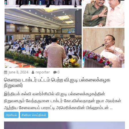
June 8, 2024
reporter
0
கெளரவ டாக்டர் பட்டம் பெற்ற வி.ஐ.டி பல்கலைக்கழக
நிறுவனர்
இந்தியக் கல்வி வளர்ச்சியில் வி.ஐ.டி பல்கலைக்கழகத்தின்
நிறுவனரும் வேந்தருமான டாக்டர் கோ.விஸ்வநாதன் ஐயா அவர்கள்
ஆற்றிய சேவையைப் பாராட்டி அமெரிக்காவின் பிங்ஹாம்டன் ...
அரசியல்
சினிமா செய்திகள்