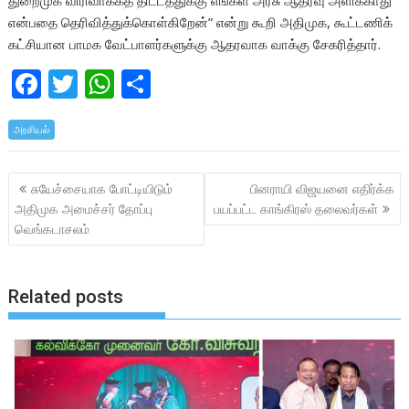
துறைமுக விரிவாக்கத் திட்டத்துக்கு எங்கள் அரசு ஆதரவு அளிக்காது
என்பதை தெரிவித்துக்கொள்கிறேன்” என்று கூறி அதிமுக, கூட்டணிக்
கட்சியான பாமக வேட்பாளர்களுக்கு ஆதரவாக வாக்கு சேகரித்தார்.
F
T
W
S
ac
w
h
h
அரசியல்
e
itt
at
ar
b
er
s
e
Post
சுயேச்சையாக போட்டியிடும்
பினராயி விஜயனை எதிர்க்க
o
A
navigation
அதிமுக அமைச்சர் தோப்பு
பயப்பட்ட காங்கிரஸ் தலைவர்கள்
o
p
வெங்கடாசலம்
k
p
Related posts