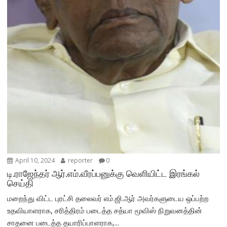
April 10, 2024
reporter
0
டி.ராஜேந்தர் ஆர்.எம்.வீரப்பனுக்கு வெளியிட்ட இரங்கல்
செய்தி
மறைந்து விட்ட புரட்சி தலைவர் எம்.ஜி.ஆர் அவர்களுடைய ஒப்பற்ற
உதவியாளராக, சரித்திரம் படைத்த சத்யா மூவிஸ் நிறுவனத்தின்
சாதனை படைத்த தயாரிப்பாளராக,...