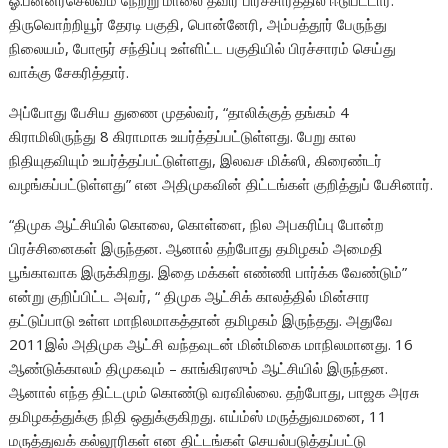
ஓ.பன்னீர்செல்வம் நேற்று மாலை தீவிர பிரச்சாரத்தில் ஈடுபட்டார்.
திருவொற்றியூர் தேரடி பகுதி, பொன்னேரி, அம்பத்தூர் பேருந்து
நிலையம், போரூர் சந்திப்பு உள்ளிட்ட பகுதியில் பிரச்சாரம் செய்து
வாக்கு சேகரித்தார்.
அப்போது பேசிய துணை முதல்வர், “தாலிக்குத் தங்கம் 4
கிராமிலிருந்து 8 கிராமாக உயர்த்தப்பட்டுள்ளது. பேறு கால
நிதியுதவியும் உயர்த்தப்பட்டுள்ளது, இலவச மிக்ஸி, கிரைண்டர்
வழங்கப்பட்டுள்ளது” என அதிமுகவின் திட்டங்கள் குறித்துப் பேசினார்.
“திமுக ஆட்சியில் கொலை, கொள்ளை, நில அபகரிப்பு போன்ற
பிரச்சினைகள் இருந்தன. ஆனால் தற்போது தமிழகம் அமைதி
பூங்காவாக இருக்கிறது. இதை மக்கள் எண்ணி பார்க்க வேண்டும்”
என்று குறிப்பிட்ட அவர், “ திமுக ஆட்சிக் காலத்தில் மின்சார
தட்டுப்பாடு உள்ள மாநிலமாகத்தான் தமிழகம் இருந்தது. அதுவே
2011இல் அதிமுக ஆட்சி வந்தவுடன் மின்மிகை மாநிலமானது. 16
ஆண்டுக்காலம் திமுகவும் – காங்கிரஸும் ஆட்சியில் இருந்தன.
ஆனால் எந்த திட்டமும் கொண்டு வரவில்லை. தற்போது, பாஜக அரசு
தமிழகத்துக்கு நிதி ஒதுக்குகிறது. எய்ம்ஸ் மருத்துவமனை, 11
மருத்துவக் கல்லூரிகள் என திட்டங்கள் செயல்படுத்தப்பட்டு