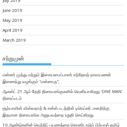
July 2019
June 2019
May 2019
April 2019
March 2019
சற்றுமுன்
மன்னர் முத்து மற்றும் இசையமைப்பாளர் சந்தோஷ் நாராயணன்
இணைந்து வழங்கும் “மன்னாரு”;
ஆகஸ்ட் 21 ஆம் தேதி திரையரங்குகளில் வெளியாகிறது ‘ONE MAN’
திரைப்படம்
சூர்யாவின் விஸ்வநாத் & சன்ஸ் படத்தின் டிரெய்லர்: மனதிற்கு
இதமான திரையரங்க அனுபவத்தை உறுதி செய்கிறது
10 ஆண்டுகளின் வெற்றிப் பயணத்தை கொண்டாடும் பிக்பாஸ் தமிழ்