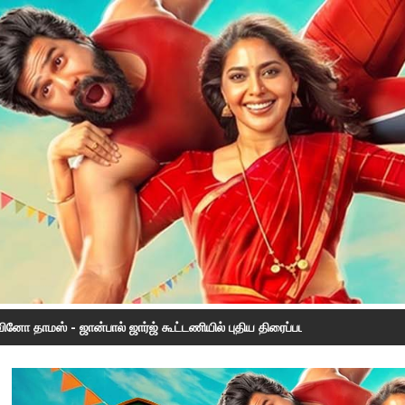
னோ தாமஸ் - ஜான்பால் ஜார்ஜ் கூட்டணியில் புதிய திரைப்படம் - மீண்டும் ஒன்றிணை