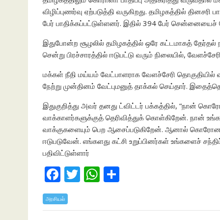
விழிப்புணர்வு ஏற்படுத்தி வருகிறது. தமிழகத்தில் தினசரி பா
பேர் பாதிக்கப்பட்டுள்ளனர். இதில் 394 பேர் சென்னையைச் ச
இதுபோன்ற சூழலில் தமிழகத்தில் ஒரே கட்டமாகத் தேர்தல் ந
சென்று பிரச்சாரத்தில் ஈடுபட்டு வரும் நிலையில், வேளச்சே
மக்கள் நீதி மய்யம் வேட்பாளராக வேளச்சேரி தொகுதியில் வ
நேற்று முன்தினம் வேட்புமனுத் தாக்கல் செய்தார். இதைத்
இதுகுறித்து அவர் தனது ட்விட்டர் பக்கத்தில், “நான் க
வாக்காளர்களுக்குத் தெரிவித்துக் கொள்கிறேன். நான் உங
வாக்குகளையும் பெற ஆசைப்படுகிறேன். ஆனால் கொரோனா பாதி
ஈடுபடுவேன். எங்களது கட்சி உறுப்பினர்கள் உங்களைச் சந்திப்
பதிவிட்டுள்ளார்
F
T
W
S
ac
w
h
h
அரசியல்
e
itt
at
ar