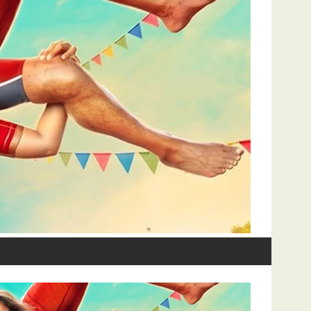
யும் 'குப்பி' டீம்