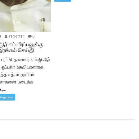
4
reporter
0
 ஆர்.எம்.வீரப்பனுக்கு
இரங்கல் செய்தி
புரட்சி தலைவர் எம்.ஜி.ஆர்
ஒப்பற்ற உதவியாளராக,
ைத்த சத்யா மூவிஸ்
் சாதனை படைத்த
...
ிகழ்வுகள்