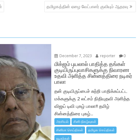
்
தமிழகத்தின் ஏழை வேட்பாளர் குவியும் ஆதரவு
December 7, 2023
reporter
0
மிக்ஜம் புயலால் பாதித்த தங்கள்
குடியிருப்புவாசிகளுக்கு நிவாரண
உதவி அளித்த சின்னத்திரை நடிகர்
பாலா
தன் குடியிருப்பைச் சுற்றி பாதிக்கப்பட்ட
மக்களுக்கு 2 லட்சம் நிதியுதவி அளித்த
விஜய் டிவி புகழ் பாலா!! தமிழ்
சின்னத்திரை புகழ்...
அரசியல்
சினி-நிகழ்வுகள்
சினிமா செய்திகள்
தமிழக செய்திகள்
நடிகர்கள்