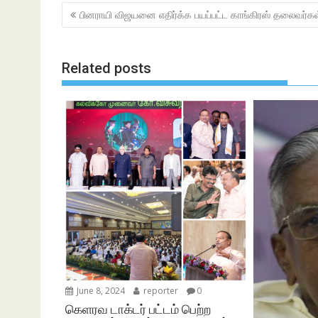
b
er
s
e
Post
பினராயி விஜயனை எதிர்க்க பயப்பட்ட காங்கிரஸ் தலைவர்கள
o
A
navigation
o
p
k
p
Related posts
June 8, 2024
reporter
0
கெளரவ டாக்டர் பட்டம் பெற்ற