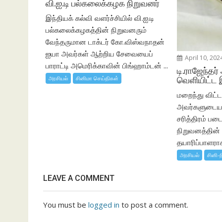
வி.ஐ.டி பல்கலைக்கழக நிறுவனர்
இந்தியக் கல்வி வளர்ச்சியில் வி.ஐ.டி
பல்கலைக்கழகத்தின் நிறுவனரும்
வேந்தருமான டாக்டர் கோ.விஸ்வநாதன்
ஐயா அவர்கள் ஆற்றிய சேவையைப்
April 10, 202
பாராட்டி அமெரிக்காவின் பிங்ஹாம்டன் ...
டி.ராஜேந்தர்
அரசியல்
சினிமா செய்திகள்
வெளியிட்ட 
மறைந்து விட்ட 
அவர்களுடைய 
சரித்திரம் பட
நிறுவனத்தின
தயாரிப்பாளராக,
அரசியல்
சினி-ந
LEAVE A COMMENT
You must be
logged in
to post a comment.