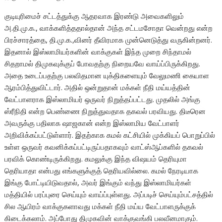
குடியுரிமைச் சட்டத்துக்கு ஆதரவாக இரண்டு அவைகளிலும்
அ.தி.மு.க., வாக்களித்ததால்தான் அந்த சட்டமசோதா வென்றது என்ற
பிரச்சாரத்தை, தி.மு.க.,வினர் தீவிரமாக முன்னெடுத்து வருகின்றனர்.
இதனால் இஸ்லாமியர்களின் வாக்குகள் இந்த முறை சிந்தாமல்
சிதறாமல் திமுகவுக்குப் போவதற்கு நிறையவே வாய்ப்பிருக்கிறது.
அதை உடைப்பதற்கு பலவிதமான யுக்திகளையும் வேலுமணி கையாள
ஆரம்பித்துவிட்டார். அதில் ஒன்றுதான் மக்கள் நீதி மய்யத்தின்
வேட்பாளராக இஸ்லாமியர் ஒருவர் நிறுத்தப்பட்டது. முதலில் அங்கு
ஸ்ரீநிதி என்ற பெண்ணை நிறுத்துவதாக தகவல் பரவியது. திடீரென
அவருக்கு பதிலாக ஷாஜகான் என்ற இஸ்லாமிய வேட்பாளர்
அறிவிக்கப்பட்டுள்ளார். இதற்காக கமல் கட்சியில் முக்கியப் பொறுப்பில்
உள்ள ஒருவர் கவனிக்கப்பட்டிருப்பதாகவும் வாட்ஸ்ஆப்களில் தகவல்
பரவிக் கொண்டிருக்கிறது. கமலுக்கு இந்த விஷயம் தெரியுமா
தெரியாதா என்பது எங்களுக்குத் தெரியவில்லை. கமல் நேரடியாக
இங்கு போட்டியிடுவதால், அவர் இங்கும் வந்து இஸ்லாமியர்கள்
மத்தியில் பரப்புரை செய்யும் வாய்ப்புள்ளது. அப்படிச் செய்யும்பட்சத்தில்
சில ஆயிரம் வாக்குகளாவது மக்கள் நீதி மய்ய வேட்பாளருக்குக்
கிடைக்கலாம். அப்போது திமுகவின் வாக்குவங்கி பலவீனமாகும்.