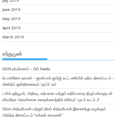
July 2019
June 2019
May 2019
April 2019
March 2019
சற்றுமுன்
GDN விமர்சனம் – GD Naidu
டொவினோ தாமஸ் – ஜான்பால் ஜார்ஜ் கூட்டணியில் புதிய திரைப்படம் –
மீண்டும் ஒன்றிணையும் ‘குப்பி’ டீம்
டார்க் ஹியூமர், அதிரடி, கற்பனை மற்றும் எதிர்பாராத திருப்பங்களுடன்
சர்வதேச அளவிலான கதைக்களத்தில் விரியும் ‘மூடர் கூடம் 2’
பிர்லா ஸ்டுடியோஸ் மற்றும் நீலம் ஸ்டுடியோஸ் இணைந்து வழங்கும்
அடுத்த திரைப்படம் “மக்கள் காவலன்”