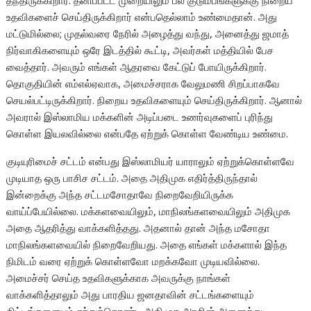
தந்திருக்கிறார். தனிப்பட்ட முறையிலும் பல குடும்பங்களுக்கு நிறைய
உதவிகளைச் செய்திருக்கிறார் என்பதெல்லாம் உண்மைதான். அது
மட்டுமில்லை; முதல்வரை நேரில் அழைத்து வந்து, அனைத்து ஜமாத்
நிர்வாகிகளையும் ஒரே இடத்தில் கூட்டி, அவர்கள் மத்தியில் பேச
வைத்தார். அவரும் எங்கள் ஆதரவை கேட்டுப் போயிருக்கிறார்.
தொகுதியின் எம்எல்ஏவாக, அமைச்சராக வேலுமணி சிறப்பாகவே
செயல்பட்டிருக்கிறார். நிறைய உதவிகளையும் செய்திருக்கிறார். ஆனால்
அவரால் இஸ்லாமிய மக்களின் அடிப்படை உணர்வுகளைப் புரிந்து
கொள்ள இயலவில்லை என்பதே ஏற்றுக் கொள்ள வேண்டிய உண்மை.
குடியுரிமைச் சட்டம் என்பது இஸ்லாமியர் யாராலும் ஏற்றுக்கொள்ளவே
முடியாத ஒரு பாசிச சட்டம். அதை அதிமுக எதிர்த்திருந்தால்
இன்றைக்கு அந்த சட்டமசோதாவே நிறைவேறியிருக்க
வாய்ப்பேயில்லை. மக்களவையிலும், மாநிலங்களவையிலும் அதிமுக
அதை ஆதரித்து வாக்களித்தது. அதனால் தான் அந்த மசோதா
மாநிலங்களவையில் நிறைவேறியது. அதை எங்கள் மக்களால் இந்த
நிமிடம் வரை ஏற்றுக் கொள்ளவோ மறக்கவோ முடியவில்லை.
அமைச்சர் செய்த உதவிகளுக்காக அவருக்கு நாங்கள்
வாக்களித்தாலும் அது பாரதிய ஜனதாவின் சட்டங்களையும்