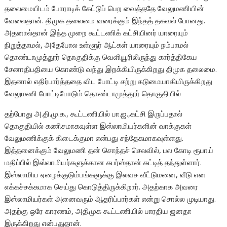
தலைமையிடம் போராடிக் கேட்டுப் பெற வைத்ததே வேலுமணியின்
வேலைதான். திமுக தலைமை வரைக்கும் இந்தத் தகவல் போனது.
அதனால்தான் இந்த முறை கூட்டணிக் கட்சியினர் யாரையும்
நிறுத்தாமல், அதேபோல உள்ளூர் ஆட்கள் யாரையும் நம்பாமல்
தொண்டாமுத்தூர் தொகுதிக்கு வெளியூரிலிருந்து கார்த்திகேய
சேனாதிபதியை கொண்டு வந்து இறக்கியிருக்கிறது திமுக தலைமை.
இதனால் எதிர்பார்த்ததை விட போட்டி சற்று கடுமையாகியிருக்கிறது
வேலுமணி போட்டிபோடும் தொண்டாமுத்தூர் தொகுதியில்
தற்போது அ.தி.மு.க., கூட்டணியில் பா.ஜ.,கட்சி இருப்பதால்
தொகுதியில் கணிசமாகவுள்ள இஸ்லாமியர்களின் வாக்குகள்
வேலுமணிக்குக் கிடைக்குமா என்பது சந்தேகமாகவுள்ளது.
இத்தனைக்கும் வேலுமணி தன் சொந்தச் செலவில், பல கோடி ரூபாய்
மதிப்பில் இஸ்லாமியர்களுக்கான கபர்ஸ்தான் கட்டித் தந்துள்ளார்.
இஸ்லாமிய ஏழைக்குடும்பங்களுக்கு இலவச வீட்டுமனை, வீடு என
எக்கச்சக்கமாக செய்து கொடுத்திருக்கிறார். அதற்காக அவரை
இஸ்லாமியர்கள் அனைவரும் ஆதரிப்பார்கள் என்று சொல்ல முடியாது.
அதற்கு ஒரே காரணம், அதிமுக கூட்டணியில் பாரதிய ஜனதா
இருக்கிறது என்பதுதான்.