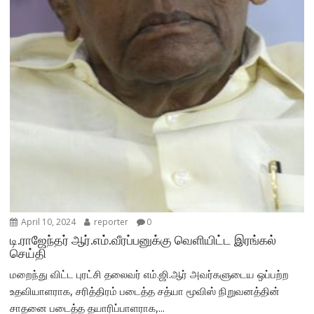
April 10, 2024
reporter
0
டி.ராஜேந்தர் ஆர்.எம்.வீரப்பனுக்கு வெளியிட்ட இரங்கல்
செய்தி
மறைந்து விட்ட புரட்சி தலைவர் எம்.ஜி.ஆர் அவர்களுடைய ஒப்பற்ற
உதவியாளராக, சரித்திரம் படைத்த சத்யா மூவிஸ் நிறுவனத்தின்
சாதனை படைத்த தயாரிப்பாளராக,...