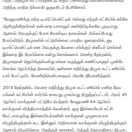
பற்றி, அதிமுக வட்டாரத்தில் நடக்கும் அனைத்து விவகாரங்களையும்
அறிந்த மாநில நிர்வாகி ஒருவரிடம் பேசினோம்.
‘‘வேலுமணிக்கு எந்த டிபார்ட்மென்ட்டில் அல்லது எந்தக் கட்சியில் எங்கே
ஆளிருக்கிறார்கள் என்பதை யாராலும் கண்டுபிடிக்கவே முடியாது.
ஆனால் அவருக்குப் போக வேண்டிய தகவல்கள் அவ்வப்போது
போய்விடும். திமுகவில் மட்டுமில்லை; பாரதிய ஜனதாவில், ஐடி
டிபார்ட்மென்ட்டில் என அவருக்கு வேலை பார்க்கும் ஸ்லீப்பர் செல்கள்
இல்லாத இடமேயில்லை என்று சொல்லலாம். சென்ற தேர்தலில்,
திமுகதான் ஜெயிக்குமென்று எல்லா கருத்துக் கணிப்புகளும் முன்பே
சொல்ல ஆரம்பித்த நிலையில், தன்னை எதிர்த்து திமுக கூட்டணியில்
யார் போட்டியிட வேண்டுமென்பதையும் அவரே தீர்மானித்தார்.
2016 தேர்தலில், அவரை எதிர்த்து திமுக கூட்டணியில் மனித நேய
மக்கள் கட்சியின் சார்பில் சையது முகம்மது நிறுத்தப்பட்டார். அவர் 45
ஆயிரம் வாக்குகள் மட்டுமே பெற்றார். வேலுமணி 64 ஆயிரம்
வாக்குகள் வித்தியாசத்தில் வென்றார். ஒரு இஸ்லாமியக் கட்சி
வேட்பாளருக்கு இஸ்லாமியர்களின் வாக்குகள் முழுமையாக
விழுந்திருந்தால் கூட இன்னும் அதிகமான வாக்குகள் விழுந்திருக்கும்.
ஆனால் விழவில்லை. அதற்குக் காரணம், அந்தத் தொகுதியை திமுக.,