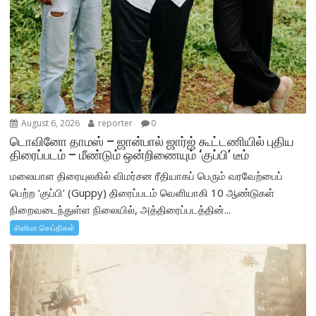
August 6, 2026
reporter
0
டொவினோ தாமஸ் – ஜான்பால் ஜார்ஜ் கூட்டணியில் புதிய
திரைப்படம் – மீண்டும் ஒன்றிணையும் ‘குப்பி’ டீம்
மலையாள திரையுலகில் விமர்சன ரீதியாகப் பெரும் வரவேற்பைப்
பெற்ற ‘குப்பி’ (Guppy) திரைப்படம் வெளியாகி 10 ஆண்டுகள்
நிறைவடைந்துள்ள நிலையில், அத்திரைப்படத்தின்...
சினிமா செய்திகள்