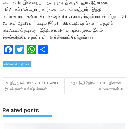
டிக்டாக்கில் இணைந்த முதல் நடிகர் இவர், மேலும் அதில் ஒரு
மில்லியன் பின்தொடர்பவர்களை கொண்டிருந்தார். இந்தி
பார்வையாளர்களிடையே மிகவும் பிரபலமான தர்ஷன் ராவல் மற்றும் நீதி
மோகன் ஆகியோர் பாடிய இந்தி – விலாயதி ஷரப் என்ற மியூசிக்
வீடியோவில் நடித்து, இந்தி சிங்கிளில் நடித்த முதல் இளம்
தென்னிந்திய நடிகர் என்ற அங்கிகாரம் பெற்றுள்ளார்.
F
T
W
S
ac
w
h
h
சினிமா செய்திகள்
e
itt
at
ar
b
er
s
e
Post
இதுதான் மக்களாட்சி மாண்பா-
உதயநிதி நேர்மையாளர் இல்லை –
o
A
navigation
இயக்குனர் தங்கர்பச்சான்
கமலஹாசன்
o
p
k
p
Related posts