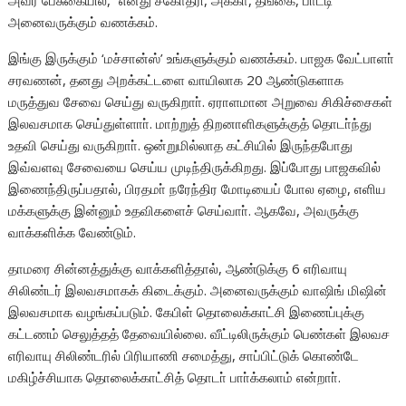
அவர் பேசுகையில், “எனது சகோதரி, அக்கா, தங்கை, பாட்டி
அனைவருக்கும் வணக்கம்.
இங்கு இருக்கும் ‘மச்சான்ஸ்’ உங்களுக்கும் வணக்கம். பாஜக வேட்பாளா்
சரவணன், தனது அறக்கட்டளை வாயிலாக 20 ஆண்டுகளாக
மருத்துவ சேவை செய்து வருகிறாா். ஏராளமான அறுவை சிகிச்சைகள்
இலவசமாக செய்துள்ளாா். மாற்றுத் திறனாளிகளுக்குத் தொடா்ந்து
உதவி செய்து வருகிறாா். ஒன்றுமில்லாத கட்சியில் இருந்தபோது
இவ்வளவு சேவையை செய்ய முடிந்திருக்கிறது. இப்போது பாஜகவில்
இணைந்திருப்பதால், பிரதமா் நரேந்திர மோடியைப் போல ஏழை, எளிய
மக்களுக்கு இன்னும் உதவிகளைச் செய்வாா். ஆகவே, அவருக்கு
வாக்களிக்க வேண்டும்.
தாமரை சின்னத்துக்கு வாக்களித்தால், ஆண்டுக்கு 6 எரிவாயு
சிலிண்டர் இலவசமாகக் கிடைக்கும். அனைவருக்கும் வாஷிங் மிஷின்
இலவசமாக வழங்கப்படும். கேபிள் தொலைக்காட்சி இணைப்புக்கு
கட்டணம் செலுத்தத் தேவையில்லை. வீட்டிலிருக்கும் பெண்கள் இலவச
எரிவாயு சிலிண்டரில் பிரியாணி சமைத்து, சாப்பிட்டுக் கொண்டே
மகிழ்ச்சியாக தொலைக்காட்சித் தொடா் பாா்க்கலாம் என்றாா்.