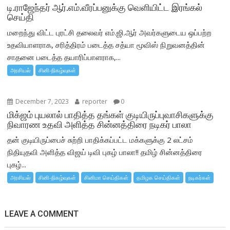
டி.ராஜேந்தர் ஆர்.எம்.வீரப்பனுக்கு வெளியிட்ட இரங்கல்
செய்தி
மறைந்து விட்ட புரட்சி தலைவர் எம்.ஜி.ஆர் அவர்களுடைய ஒப்பற்ற
உதவியாளராக, சரித்திரம் படைத்த சத்யா மூவிஸ் நிறுவனத்தின்
சாதனை படைத்த தயாரிப்பாளராக,...
அரசியல்
சினி-நிகழ்வுகள்
December 7, 2023
reporter
0
மிக்ஜம் புயலால் பாதித்த தங்கள் குடியிருப்புவாசிகளுக்கு
நிவாரண உதவி அளித்த சின்னத்திரை நடிகர் பாலா
தன் குடியிருப்பைச் சுற்றி பாதிக்கப்பட்ட மக்களுக்கு 2 லட்சம்
நிதியுதவி அளித்த விஜய் டிவி புகழ் பாலா!! தமிழ் சின்னத்திரை
புகழ்...
அரசியல்
சினி-நிகழ்வுகள்
சினிமா செய்திகள்
தமிழக செய்திகள்
நடிகர்கள்
LEAVE A COMMENT