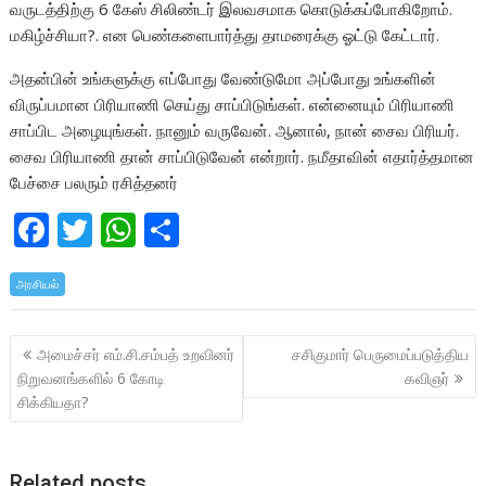
வருடத்திற்கு 6 கேஸ் சிலிண்டர் இலவசமாக கொடுக்கப்போகிறோம்.
மகிழ்ச்சியா?. என பெண்களைபார்த்து தாமரைக்கு ஓட்டு கேட்டார்.
அதன்பின் உங்களுக்கு எப்போது வேண்டுமோ அப்போது உங்களின்
விருப்பமான பிரியாணி செய்து சாப்பிடுங்கள். என்னையும் பிரியாணி
சாப்பிட அழையுங்கள். நானும் வருவேன். ஆனால், நான் சைவ பிரியர்.
சைவ பிரியாணி தான் சாப்பிடுவேன் என்றார். நமீதாவின் எதார்த்தமான
பேச்சை பலரும் ரசித்தனர்
F
T
W
S
ac
w
h
h
அரசியல்
e
itt
at
ar
b
er
s
e
Post
அமைச்சர் எம்.சி.சம்பத் உறவினர்
சசிகுமார் பெருமைப்படுத்திய
o
A
navigation
நிறுவனங்களில் 6 கோடி
கவிஞர்
o
p
சிக்கியதா?
k
p
Related posts