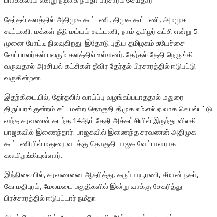
பாா்க்கலாம் என்று நடிகை நமீதா பிரசாரம் செய்தார்
தேர்தல் களத்தில் அதிமுக கூட்டணி, திமுக கூட்டணி, அமமுக
கூட்டணி, மக்கள் நீதி மய்யம் கூட்டணி, நாம் தமிழர் கட்சி என்று 5
முனை போட்டி நிலவுகிறது. இதோடு புதிய தமிழகம் சுயேச்சை
வேட்பாளர்கள் பலரும் களத்தில் உள்ளனர். தேர்தல் தேதி நெருங்கி
வருவதால் அரசியல் கட்சிகள் தீவிர தேர்தல் பிரசாரத்தில் ஈடுபட்டு
வருகின்றன.
இதற்கிடையில், தேர்தலில் வாய்ப்பு வழங்கப்படாததால் மதுரை
திருப்பரங்குன்றம் சட்டமன்ற தொகுதி திமுக எம்.எல்.ஏ.வாக செயல்பட்டு
வந்த சரவணன் கடந்த 14ஆம் தேதி அக்கட்சியில் இருந்து விலகி
பாஜகவில் இணைந்தார். பாஜகவில் இணைந்த சரவணன் அதிமுக
கூட்டணியில் மதுரை வடக்கு தொகுதி பாஜக வேட்பாளராக
களமிறங்கியுள்ளார்.
இந்நிலையில், சரவணனை ஆதரித்து, கருப்பாயூரணி, சீமான் நகா்,
கோமதிபுரம், மேலமடை பகுதிகளில் இன்று வாக்கு சேகரித்து
பிரச்சாரத்தில் ஈடுபட்டார் நமீதா.