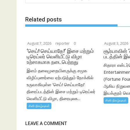
o
A
navigation
o
p
k
p
Related posts
August 7, 2026
reporter
0
August 3, 2026
‘செய்! செய்யாதே!’ இசை மற்றும்
சூர்யாவின் 
டிரெய்லர் வெளியீட்டு விழா
படத்தின் இ
உற்சாகமாக நடைபெற்றது
சிதாரா என்டர்
இளம் தலைமுறையினருக்கு சமூக
Entertainmen
விழிப்புணர்வை ஏற்படுத்தும் நோக்கில்
(Fortune Fou
உருவாகியுள்ள ‘செய்! செய்யாதே!’
ஆகிய நிறுவனங
திரைப்படத்தின் இசை மற்றும் டிரெய்லர்
இயக்குநர் வெங்
வெளியீட்டு விழா, திரையுலக...
சினி-நிகழ்வுகள்
சினி-நிகழ்வுகள்
LEAVE A COMMENT