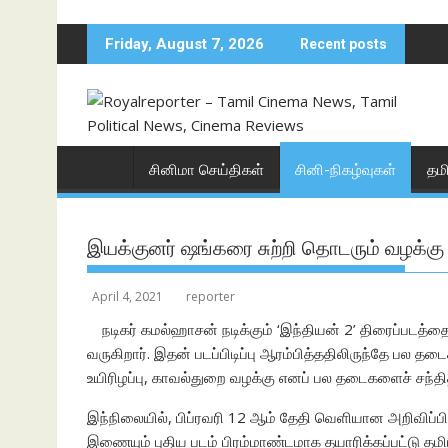
Skip
to
Friday, August 7, 2026
Recent posts
content
சினிமா செய்திகள்
சினி-நிகழ்வுகள்
தம
இயக்குனர் ஷங்கரை சுற்றி தொடரும் வழக்கு 
April 4, 2021
reporter
நடிகர் கமல்ஹாசன் நடிக்கும் ‘இந்தியன் 2’ திரைப்படத்த
வருகிறார். இதன் படப்பிடிப்பு ஆரம்பித்ததிலிருந்தே பல தடை
உயிரிழப்பு, காவல்துறை வழக்கு எனப் பல தடைகளைச் சந்தித்
இந்நிலையில், பிப்ரவரி 12 ஆம் தேதி வெளியான அறிவிப்பில்,
இணையும் புதிய படம் பிரம்மாண்டமாக தயாரிக்கப்பட்டு தமி