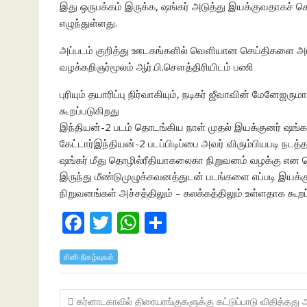
இது ஒருபக்கம் இருக்க, ஷங்கர் அடுத்து இயக்குவதாகச் சொல்
எழுந்துள்ளது.
அப்படம் குறித்து ஊடகங்களில் வெளியான செய்திகளை அ
வழக்கறிஞர்மூலம் ஆர்.பி.சௌத்திரியிடம் பணி
புரியும் தயாரிப்பு நிர்வாகியும், நடிகர் ஜீவாவின் மேனேஜ
கூறப்படுகிறது
இந்தியன்-2 படம் தொடங்கிய நாள் முதல் இயக்குனர் ஷங்கர்
கேட்டார்இந்தியன்-2 படப்பிடிப்பை அவர் விரும்பியபடி நடத்த ம
ஷங்கர் மீது தொழில்ரீதியாகலைகா நிறுவனம் வழக்கு என த
இருந்து மீண்டுமுழுக்கவனத்துடன் படங்களை எப்படி இயக்க
நிறுவனங்கள் அச்சத்திலும் – கலக்கத்திலும் உள்ளதாக கூறப
F
T
W
S
ac
w
h
h
சினி-நிகழ்வுகள்
e
itt
at
ar
b
er
s
e
Post
கர்னாடகாவில் திரையரங்குகளுக்கு கட்டுப்பாடு விதித்தது 