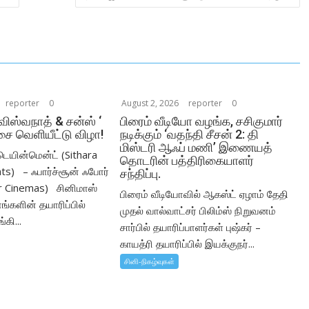
reporter
0
August 2, 2026
reporter
0
‘விஸ்வநாத் & சன்ஸ் ‘
பிரைம் வீடியோ வழங்க, சசிகுமார்
சை வெளியீட்டு விழா!
நடிக்கும் ‘வதந்தி சீசன் 2: தி
மிஸ்டரி ஆஃப் மணி’ இணையத்
டெயின்மென்ட் (Sithara
தொடரின் பத்திரிகையாளர்
ts) – ஃபார்ச்சூன் ஃபோர்
சந்திப்பு.
r Cinemas) சினிமாஸ்
பிரைம் வீடியோவில் ஆகஸ்ட் ஏழாம் தேதி
்களின் தயாரிப்பில்
முதல் வால்வாட்சர் பிலிம்ஸ் நிறுவனம்
கி...
சார்பில் தயாரிப்பாளர்கள் புஷ்கர் –
காயத்ரி தயாரிப்பில் இயக்குநர்...
சினி-நிகழ்வுகள்