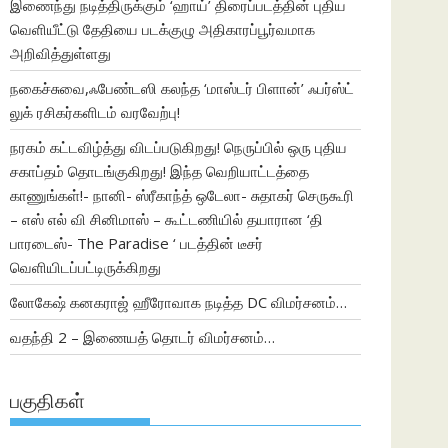
இணைந்து நடித்திருக்கும் ‘ஹாய்’ திரைப்படத்தின் புதிய
வெளியீட்டு தேதியை படக்குழு அதிகாரப்பூர்வமாக
அறிவித்துள்ளது
நகைச்சுவை,ஃபேண்டஸி கலந்த ‘மாஸ்டர் பிளான்’ ஃபர்ஸ்ட்
லுக் ரசிகர்களிடம் வரவேற்பு!
நரகம் கட்டவிழ்த்து விடப்படுகிறது! நெருப்பில் ஒரு புதிய
சகாப்தம் தொடங்குகிறது! இந்த வெறியாட்டத்தை
காணுங்கள்!- நானி- ஸ்ரீகாந்த் ஒடேலா- சுதாகர் செருகூரி
– எஸ் எல் வி சினிமாஸ் – கூட்டணியில் தயாரான ‘தி
பாரடைஸ்- The Paradise ‘ படத்தின் டீசர்
வெளியிடப்பட்டிருக்கிறது
லோகேஷ் கனகராஜ் ஹீரோவாக நடித்த DC விமர்சனம்…
வதந்தி 2 – இணையத் தொடர் விமர்சனம்…
பகுதிகள்