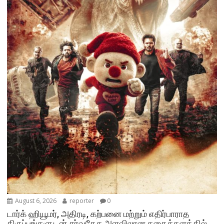
August 6, 2026
reporter
0
டார்க் ஹியூமர், அதிரடி, கற்பனை மற்றும் எதிர்பாராத
திருப்பங்களுடன் சர்வதேச அளவிலான கதைக்களத்தில்