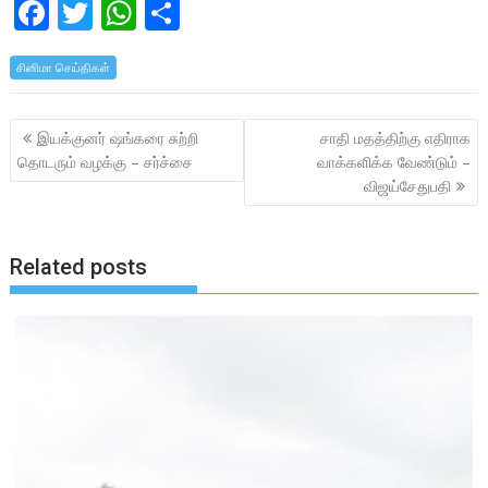
F
T
W
S
ac
w
h
h
சினிமா செய்திகள்
e
itt
at
ar
b
er
s
e
Post
இயக்குனர் ஷங்கரை சுற்றி
சாதி மதத்திற்கு எதிராக
o
A
navigation
தொடரும் வழக்கு – சர்ச்சை
வாக்களிக்க வேண்டும் –
o
p
விஜய்சேதுபதி
k
p
Related posts