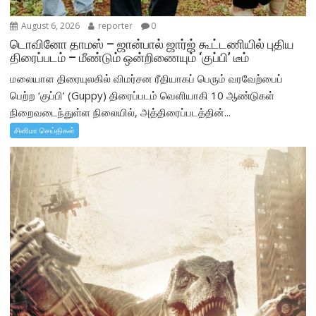
August 6, 2026
reporter
0
டொவினோ தாமஸ் – ஜான்பால் ஜார்ஜ் கூட்டணியில் புதிய
திரைப்படம் – மீண்டும் ஒன்றிணையும் ‘குப்பி’ டீம்
மலையாள திரையுலகில் விமர்சன ரீதியாகப் பெரும் வரவேற்பைப்
பெற்ற ‘குப்பி’ (Guppy) திரைப்படம் வெளியாகி 10 ஆண்டுகள்
நிறைவடைந்துள்ள நிலையில், அத்திரைப்படத்தின்...
சினிமா செய்திகள்