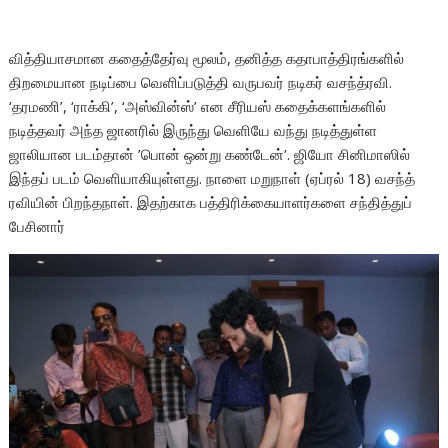
வித்தியாசமான கதைத்தேர்வு மூலம், தனித்த கதாபாத்திரங்களில்
திறமையான நடிப்பை வெளிப்படுத்தி வருபவர் நடிகர் வசந்த்ரவி.
‘தரமணி’, ‘ராக்கி’, ‘அஸ்வின்ஸ்’ என சீரியஸ் கதைக்களங்களில்
நடித்தவர் அந்த ஜானரில் இருந்து வெளியே வந்து நடித்துள்ள
ஜாலியான படம்தான் ’பொன் ஒன்று கண்டேன்’. ஜியோ சினிமாஸில்
இந்தப் படம் வெளியாகியுள்ளது. நாளை மறுநாள் (ஏப்ரல் 18) வசந்த்
ரவியின் பிறந்தநாள். இதற்காக பத்திரிக்கையாளர்களை சந்தித்துப்
பேசினார்