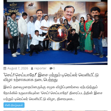
August 7, 2026
reporter
0
‘செய்! செய்யாதே!’ இசை மற்றும் டிரெய்லர் வெளியீட்டு
விழா உற்சாகமாக நடைபெற்றது
இளம் தலைமுறையினருக்கு சமூக விழிப்புணர்வை ஏற்படுத்தும்
நோக்கில் உருவாகியுள்ள ‘செய்! செய்யாதே!’ திரைப்படத்தின் இசை
மற்றும் டிரெய்லர் வெளியீட்டு விழா, திரையுலக...
சினி-நிகழ்வுகள்