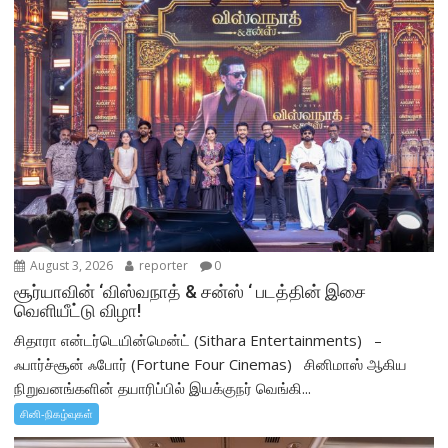
August 3, 2026
reporter
0
சூர்யாவின் ‘விஸ்வநாத் & சன்ஸ் ‘ படத்தின் இசை
வெளியீட்டு விழா!
சிதாரா என்டர்டெயின்மென்ட் (Sithara Entertainments) –
ஃபார்ச்சூன் ஃபோர் (Fortune Four Cinemas) சினிமாஸ் ஆகிய
நிறுவனங்களின் தயாரிப்பில் இயக்குநர் வெங்கி...
சினி-நிகழ்வுகள்