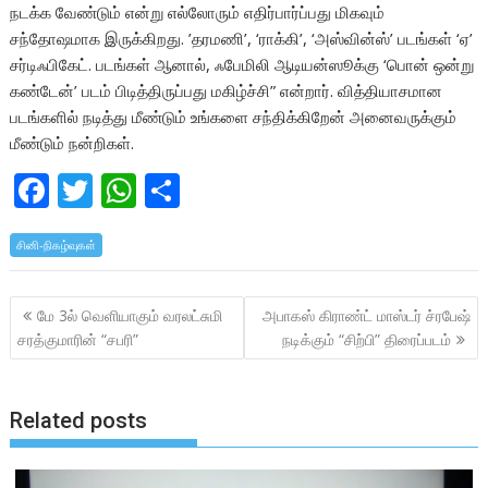
நடக்க வேண்டும் என்று எல்லோரும் எதிர்பார்ப்பது மிகவும்
சந்தோஷமாக இருக்கிறது. ’தரமணி’, ‘ராக்கி’, ‘அஸ்வின்ஸ்’ படங்கள் ‘ஏ’
சர்டிஃபிகேட். படங்கள் ஆனால், ஃபேமிலி ஆடியன்ஸூக்கு ‘பொன் ஒன்று
கண்டேன்’ படம் பிடித்திருப்பது மகிழ்ச்சி” என்றார். வித்தியாசமான
படங்களில் நடித்து மீண்டும் உங்களை சந்திக்கிறேன் அனைவருக்கும்
மீண்டும் நன்றிகள்.
F
T
W
S
ac
w
h
h
சினி-நிகழ்வுகள்
e
itt
at
ar
b
er
s
e
Post
மே 3ல் வெளியாகும் வரலட்சுமி
அபாகஸ் கிராண்ட் மாஸ்டர் ச்ரபேஷ்
o
A
navigation
சரத்குமாரின் “சபரி”
நடிக்கும் “சிற்பி” திரைப்படம்
o
p
k
p
Related posts