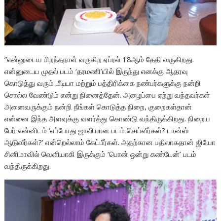
”என்னுடைய பிறந்தநாள் வருகிற ஏப்ரல் 18ஆம் தேதி வருகிறது.
என்னுடைய முதல் படம் ‘தரமணி’யில் இருந்து எனக்கு ஆதரவு
கொடுத்து வரும் மீடியா மற்றும் பத்திரிக்கை நண்பர்களுக்கு நன்றி
சொல்ல வேண்டும் என்று நினைத்தேன். அழைப்பை ஏற்று வந்தவர்கள்
அனைவருக்கும் நன்றி நீங்கள் கொடுத்த நிறை, குறைகள்தான்
என்னை இந்த அளவுக்கு வளர்த்து கொண்டு வந்திருக்கிறது. நிறைய
பேர் என்னிடம் ‘எப்போது ஜாலியான படம் செய்வீர்கள்? டான்ஸ்
ஆடுவீர்கள்?’ என்றெல்லாம் கேட்பீர்கள். அதற்கான பதிலாகதான் ஜியோ
சினிமாவில் வெளியாகி இருக்கும் ‘பொன் ஒன்று கண்டேன்’ படம்
வந்திருக்கிறது.