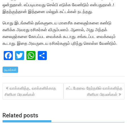
ஒன்றுதான். எப்படியாவது செல்பி எடுக்க வேண்டும் என்பதுதான்..!
இதற்குத்தான் இத்தனை மல்லுக் கட்டல்கள் நடந்தது.
பொது இடங்களில் தங்களுடைய மானசீக கலைஞர்களை கண்டு
களிக்க அவரது ரசிகர்கள் விரும்பலாம். ஆனால், அது அந்தக்
கலைஞர்களை கோபப்பட வைக்கக் கூடாது. சங்கடப்பட வைக்கவும்
கூடாது. இதை அவருடைய ரசிகர்களும் புரிந்து கொள்ள வேண்டும்.
F
T
W
S
ac
w
h
h
நடிகர்கள்
e
itt
at
ar
b
er
s
e
Post
வாக்களித்த, வாக்களிக்காத
சட்டபேரவை தேர்தலில் வாக்களித்த
o
A
navigation
சினிமா பிரபலங்கள்
சினிமா பிரபலங்கள்
o
p
k
p
Related posts