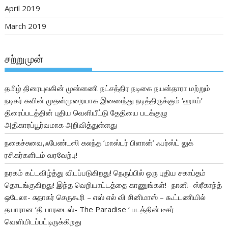
April 2019
March 2019
சற்றுமுன்
தமிழ் திரையுலகின் முன்னணி நட்சத்திர நடிகை நயன்தாரா மற்றும்
நடிகர் கவின் முதன்முறையாக இணைந்து நடித்திருக்கும் ‘ஹாய்’
திரைப்படத்தின் புதிய வெளியீட்டு தேதியை படக்குழு
அதிகாரப்பூர்வமாக அறிவித்துள்ளது
நகைச்சுவை,ஃபேண்டஸி கலந்த ‘மாஸ்டர் பிளான்’ ஃபர்ஸ்ட் லுக்
ரசிகர்களிடம் வரவேற்பு!
நரகம் கட்டவிழ்த்து விடப்படுகிறது! நெருப்பில் ஒரு புதிய சகாப்தம்
தொடங்குகிறது! இந்த வெறியாட்டத்தை காணுங்கள்!- நானி- ஸ்ரீகாந்த்
ஒடேலா- சுதாகர் செருகூரி – எஸ் எல் வி சினிமாஸ் – கூட்டணியில்
தயாரான ‘தி பாரடைஸ்- The Paradise ‘ படத்தின் டீசர்
வெளியிடப்பட்டிருக்கிறது