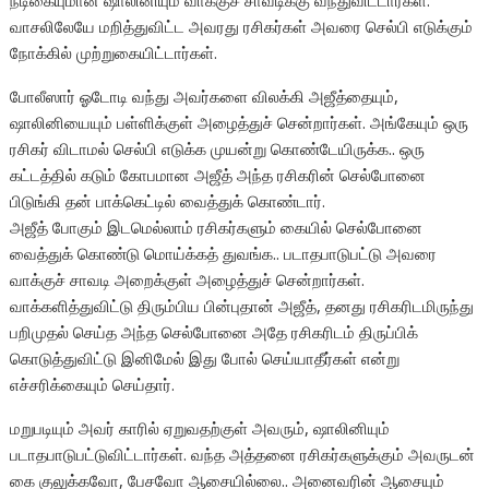
நடிகையுமான ஷாலினியும் வாக்குச் சாவடிக்கு வந்துவிட்டார்கள்.
வாசலிலேயே மறித்துவிட்ட அவரது ரசிகர்கள் அவரை செல்பி எடுக்கும்
நோக்கில் முற்றுகையிட்டார்கள்.
போலீஸார் ஓடோடி வந்து அவர்களை விலக்கி அஜீத்தையும்,
ஷாலினியையும் பள்ளிக்குள் அழைத்துச் சென்றார்கள். அங்கேயும் ஒரு
ரசிகர் விடாமல் செல்பி எடுக்க முயன்று கொண்டேயிருக்க.. ஒரு
கட்டத்தில் கடும் கோபமான அஜீத் அந்த ரசிகரின் செல்போனை
பிடுங்கி தன் பாக்கெட்டில் வைத்துக் கொண்டார்.
அஜீத் போகும் இடமெல்லாம் ரசிகர்களும் கையில் செல்போனை
வைத்துக் கொண்டு மொய்க்கத் துவங்க.. படாதபாடுபட்டு அவரை
வாக்குச் சாவடி அறைக்குள் அழைத்துச் சென்றார்கள்.
வாக்களித்துவிட்டு திரும்பிய பின்புதான் அஜீத், தனது ரசிகரிடமிருந்து
பறிமுதல் செய்த அந்த செல்போனை அதே ரசிகரிடம் திருப்பிக்
கொடுத்துவிட்டு இனிமேல் இது போல் செய்யாதீர்கள் என்று
எச்சரிக்கையும் செய்தார்.
மறுபடியும் அவர் காரில் ஏறுவதற்குள் அவரும், ஷாலினியும்
படாதபாடுபட்டுவிட்டார்கள். வந்த அத்தனை ரசிகர்களுக்கும் அவருடன்
கை குலுக்கவோ, பேசவோ ஆசையில்லை.. அனைவரின் ஆசையும்