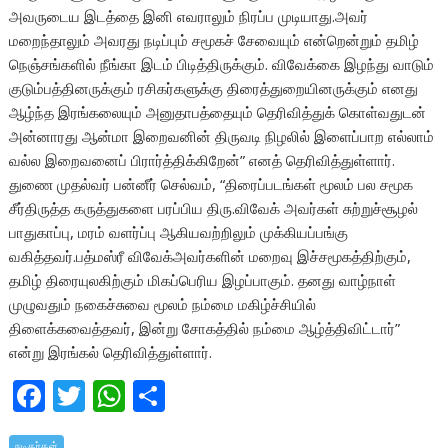
அவருடைய இடத்தை இனி எவராலும் நிரப்ப முடியாது.அவர்
மறைந்தாலும் அவரது நடிப்பும் சமூகச் சேவையும் என்றென்றும் தமிழ்
நெஞ்சங்களில் நீங்கா இடம் பிடித்திருக்கும். விவேக்கை இழந்து வாடும்
குடும்பத்தினருக்கும் ரசிகர்களுக்கு திரைத்துறையினருக்கும் எனது
ஆழ்ந்த இரங்கலையும் அனுதாபத்தையும் தெரிவித்துக் கொள்வதுடன்
அன்னாரது ஆன்மா இறைவனின் திருவடி நிழலில் இளைப்பாற எல்லாம்
வல்ல இறைவனைப் பிரார்த்திக்கிறேன்” எனத் தெரிவித்துள்ளார்.
துணை முதல்வர் பன்னீர் செல்வம், “திரைப்படங்கள் மூலம் பல சமூக
சீர்திருத்த கருத்துகளை பரப்பிய திரு.விவேக் அவர்கள் சுற்றுச்சூழல்
பாதுகாப்பு, மரம் வளர்ப்பு ஆகியவற்றிலும் முக்கியப்பங்கு
வகித்தவர்.பத்மஸ்ரீ விவேக்அவர்களின் மறைவு இச்சமூகத்திற்கும்,
தமிழ் திரையுலகிற்கும் மிகப்பெரிய இழப்பாகும். தனது வாழ்நாள்
முழுவதும் நகைச்சுவை மூலம் நம்மை மகிழ்ச்சியில்
திளைக்கவைத்தவர், இன்று சோகத்தில் நம்மை ஆழ்த்திவிட்டார்”
என்று இரங்கல் தெரிவித்துள்ளார்.
F
T
W
S
ac
w
h
h
நடிகர்கள்