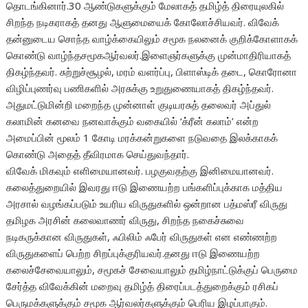
தொடங்கினார்.30 ஆண்டுகளுக்கும் மேலாகத் தமிழ்த் திரையுலகில்
சிறந்த நடிகராகத் தனது ஆளுமையைக் கோலோச்சியவர். விவேக்
தன்னுடைய சொந்த வாழ்க்கையிலும் சமூக நலனைக் குறிக்கோளாகக்
கொண்டு வாழ்ந்தசமூகஆர்வலர்.இளைஞர்களுக்
கு முன்மாதிரியாகத்
திகழ்ந்தவர். சுற்றுச்சூழல், மரம் வளர்ப்பு, பிளாஸ்டிக் தடை, கொரோனா
விழிப்புணர்வு பணிகளில் அரசுக்கு உறுதுணையாகத் திகழ்ந்தவர்.
அதுமட்டுமின்றி மறைந்த முன்னாள் குடியரசுத் தலைவர் அப்துல்
கலாமின் கனவை நனவாக்கும் வகையில் ‘க்ரீன் கலாம்’ என்ற
அமைப்பின் மூலம் 1 கோடி மரக்கன்றுகளை நடுவதை இலக்காகக்
கொண்டு அதைத் தீவிரமாக செய்துவந்தார்.
விவேக் மிகவும் எளிமையானவர். பழகுவதற்கு இனிமையானவர்.
கலைத்துறையில் இவரது ஈடு இணையற்ற பங்களிப்புக்காக மத்திய
அரசால் வழங்கப்படும் உயரிய விருதுகளில் ஒன்றான பத்மஸ்ரீ விருது
தமிழக அரசின் கலைவாணர் விருது, சிறந்த நகைச்சுவை
நடிகருக்கான விருதுகள், ஃபிலிம் ஃபேர் விருதுகள் என எண்ணற்ற
விருதுகளைப் பெற்ற சிறப்புக்குரியவர்.தனது ஈடு இணையற்ற
கலைச்சேவையாலும், சமூகச் சேவையாலும் தமிழ்நாட்டுக்குப் பெருமை
சேர்த்த விவேக்கின் மறைவு தமிழ்த் திரைப்படத்துறைக்கும் ரசிகப்
பெருமக்களுக்கும் சமூக ஆர்வலர்களுக்கும் பெரிய இழப்பாகும்.