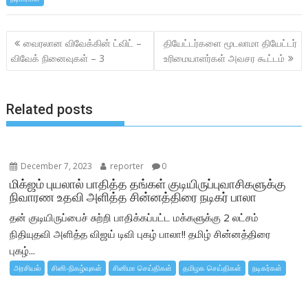
e
itt
at
ar
b
er
s
e
Post
வைரலான விவேக்கின் ட்விட் –
தியேட்டர்களை மூடலாமா தியேட்டர்
o
A
navigation
விவேக் நினைவுகள் – 3
உரிமையாளர்கள் அவசர கூட்டம்
o
p
k
p
Related posts
December 7, 2023
reporter
0
மிக்ஜம் புயலால் பாதித்த தங்கள் குடியிருப்புவாசிகளுக்கு
நிவாரண உதவி அளித்த சின்னத்திரை நடிகர் பாலா
தன் குடியிருப்பைச் சுற்றி பாதிக்கப்பட்ட மக்களுக்கு 2 லட்சம்
நிதியுதவி அளித்த விஜய் டிவி புகழ் பாலா!! தமிழ் சின்னத்திரை
புகழ்...
அரசியல்
சினி-நிகழ்வுகள்
சினிமா செய்திகள்
தமிழக செய்திகள்
நடிகர்கள்