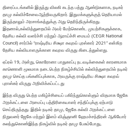
திரைப்படங்களில் இருந்து விலகி கடந்த பத்து ஆண்டுகளாக, நடிகர்
தாமு கல்விச்சேவைஆற்றிவருகிறார். இதுமக்களுக்குத் தெரியாமல்
இருந்தாலும் அரசாங்கத்துக்கு அது தெரிந்திருக்கிறது.
இதனால்,கல்வித்துறையில் அவர் மேற்கொண்ட முயற்சிகளுக்காக,
தேசிய கல்வி வளர்ச்சி மற்றும் ஆராய்ச்சி மையம் (CEGR National
Council) சார்பில் “ராஷ்டிரிய சிக்ஷா கவுரவ் புரஸ்கார் 2021” என்கிற
தேசிய கல்வியாளருக்கான கவுரவ விருது கிடைத்துள்ளது.
ஏப்ரல் 19, அன்று, கொரோனா பாதுகாப்பு நடவடிக்கைகள் காரணமாக
காணொளி மூலமாக நடைபெற்ற நிகழ்ச்சியில் கல்வித்துறையில் நடிகர்
தாமு செய்த பங்களிப்புக்காக, அவருக்கு ராஷ்டிரிய சிக்ஷா கவுரவ்
புராஸ்கர் விருது அறிவிக்கப்பட்டது
இந்த விருது பெற்ற மகிழ்ச்சியைப் பகிர்ந்துகொள்ளும் விதமாக ஜேகே
அறக்கட்டளை அமைப்பு பத்திரிகையாளர் சந்திப்புக்கு ஏற்பாடு
செய்திருந்தது. இதில் நடிகர் தாமு, ஜேகே கல்வி அறக்கட்டளை
நிறுவனர் ஜேகே மற்றும் இளம் விஞ்ஞானி ஹேமச்சந்திரன் ஆகியோர்
கலந்துகொண்இந்த நிகழ்வில் நடிகர் தாமு பேசும்போது,