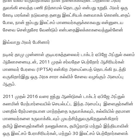
தான் வலம் வருவதாகவே நான் நினைக்கிறேன். அதனால் அவர்
துவங்கி வைத்த பணி நிற்காமல் தொடரும் என்பது உறுதி. அவர் ஒரு
கோடி மரங்கள் நடுவதை தனது இலட்சியக் கனவாகக் கொண்டதைப்
போல, நான் ஐம்பது இலட்சம் மாணவர்களுக்காகவது என்னுடைய
சேவை சென்றுசேர வேண்டும் என்பதைஇலக்காகவைத்துள்ளேன்
இவ்வாறு அவர் பேசினார்
நடிகர் தாமு முன்னாள் குடியரசுத்தலைவர் டாக்டர் ஏபிஜே அப்துல் கலாம்
ஆலோசனையுடன், 2011 முதல் சர்வதேச பெற்றோர் ஆசிரியர்கள்
மாணவர் பேரவை (IPTSA) என்கிற அமைப்பைத் தொடங்கி நடத்தி
வருகிறார்இது ஒரு அரசு சாரா கல்விச் சேவை வழங்கும் அமைப்பு
ஆகும்.
2011 முதல் 2016 வரை ஐந்து ஆண்டுகள் டாக்டர் ஏபிஜே அப்துல்
கலாமின் மேற்பார்வையில் செயல்பட்ட இந்த அமைப்பு இளைஞர்களின்
மனதில் நேர்மறையான மாற்றத்தை உருவாக்கவும், கல்வியில் தரமான
மாணவர்களை உருவாக்கிடவும் முயற்சித்துவருகிறதுஎன்கிறார்
தமிழ் இளைஞர்களின் நலனுக்காக, தமிழ்நாடு மற்றும் இந்தியாவின்
ஒரு இலட்சம் பேராசிரியர்கள், மற்றும் 30 இலட்சம் பெற்றோர்களைக்