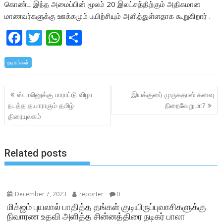
கொண்ட இந்த அமைப்பின் மூலம் 20 இலட்சத்திற்கும் அதிகமான
மாணவர்களுக்கு ஊக்கமும் பயிற்சியும் அளித்துள்ளதாக கூறுகிறார் .
F
T
W
S
ac
w
h
h
நடிகர்கள்
e
itt
at
ar
b
er
s
e
Post
ஸ்டாலினுக்கு பாராட்டு விழா
இயக்குனர் முருகதாஸ் கனவு
o
A
navigation
நடத்த தயாராகும் தமிழ்
நிறைவேறுமா?
o
p
திரையுலகம்
k
p
Related posts
December 7, 2023
reporter
0
மிக்ஜம் புயலால் பாதித்த தங்கள் குடியிருப்புவாசிகளுக்கு
நிவாரண உதவி அளித்த சின்னத்திரை நடிகர் பாலா