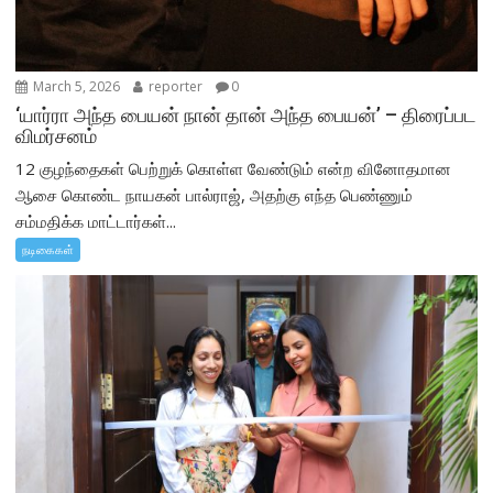
March 5, 2026
reporter
0
‘யார்ரா அந்த பையன் நான் தான் அந்த பையன்’ – திரைப்பட
விமர்சனம்
12 குழந்தைகள் பெற்றுக் கொள்ள வேண்டும் என்ற வினோதமான
ஆசை கொண்ட நாயகன் பால்ராஜ், அதற்கு எந்த பெண்ணும்
சம்மதிக்க மாட்டார்கள்...
நடிகைகள்