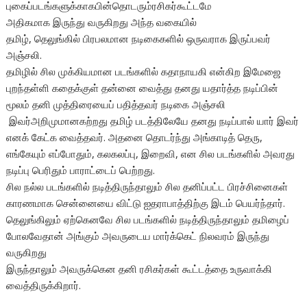
புகைப்படங்களுக்காகபின்தொடரும்
ரசிகர்கூட்டமே
அதிகமாக இருந்து வருகிறது அந்த வகையில்
தமிழ், தெலுங்கில் பிரபலமான நடிகைகளில் ஒருவராக இருப்பவர்
அஞ்சலி.
தமிழில் சில முக்கியமான படங்களில் கதாநாயகி என்கிற இமேஜை
புறந்தள்ளி கதைக்குள் தன்னை வைத்து தனது யதார்த்த நடிப்பின்
மூலம் தனி முத்திரையைப் பதித்தவர் நடிகை அஞ்சலி
இவர்அறிமுமானகற்றது தமிழ் படத்திலேயே தனது நடிப்பால் யார் இவர்
எனக் கேட்க வைத்தவர். அதனை தொடர்ந்து அங்காடித் தெரு,
எங்கேயும் எப்போதும், கலகலப்பு, இறைவி, என சில படங்களில் அவரது
நடிப்பு பெரிதும் பாராட்டைப் பெற்றது.
சில நல்ல படங்களில் நடித்திருந்தாலும் சில தனிப்பட்ட பிரச்சினைகள்
காரணமாக சென்னையை விட்டு ஐதராபாத்திற்கு இடம் பெயர்ந்தார்.
தெலுங்கிலும் ஏற்கெனவே சில படங்களில் நடித்திருந்தாலும் தமிழைப்
போலவேதான் அங்கும் அவருடைய மார்க்கெட் நிலவரம் இருந்து
வருகிறது
இருந்தாலும் அவருக்கென தனி ரசிகர்கள் கூட்டத்தை உருவாக்கி
வைத்திருக்கிறார்.