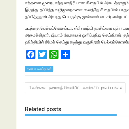
எத்தனை முறை, எந்த மாதிரியான சிறையில் அடைத்தாலும் அத
இருந்து தப்பித்த வழிமுறைகளை வைத்தே சிறையின் பாதுகா
தப்பித்ததால் அவரது பெயருக்கு முன்னால் டைகர் என்ற பட்டம
படத்தை பெல்லம்கொண்டா, ஸ்ரீ லக்ஷ்மி நரசிம்ஹா புரொடக்
அமைக்கிறார். ஷ்யாம் கே.நாயுடு ஒளிப்பதிவு செய்கிறார்.
ஹிந்தியில் ரீமேக் செய்து நடித்து வருகிறார் பெல்லம்கொண்டா
F
T
W
S
ac
w
h
h
சினிமா செய்திகள்
e
itt
at
ar
b
er
s
e
Post
கங்கணா ரணாவத் வெளியிட்ட கவர்ச்சிப் புகைப்படங்கள்
o
A
navigation
o
p
k
p
Related posts