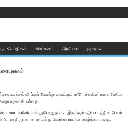
ிழக செய்திகள்
விமர்சனம்
அரசியல்
நடிகர்கள்
ிரையுலகம்
 சந்தன கடத்தல் வீரப்பன் போன்று நெகட்டிவ் ஹீரோக்களின் கதை சினிமா
போது உருவாகி உள்ளது.
ா சாய் ஸ்ரீனிவாஸ் தற்போது நடிக்க இருக்கும் புதிய படத்தின் பெயர்
த்தின் பிரபல திருடனான டைகர் நாகேஸ்வர ராவின் வாழ்க்கை கதை.