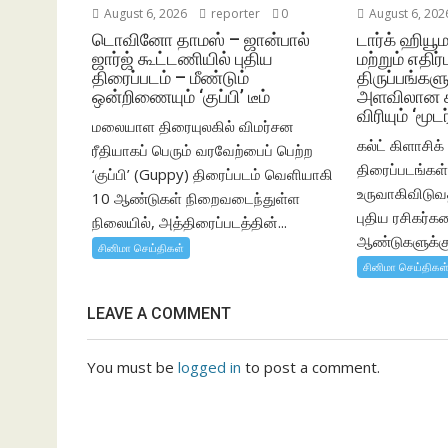
August 6, 2026
reporter
0
August 6, 202
டொவினோ தாமஸ் – ஜான்பால்
டார்க் ஹியூ
ஜார்ஜ் கூட்டணியில் புதிய
மற்றும் எதிர
திரைப்படம் – மீண்டும்
திருப்பங்க
ஒன்றிணையும் ‘குப்பி’ டீம்
அளவிலான க
விரியும் ‘மூட
மலையாள திரையுலகில் விமர்சன
கல்ட் கிளாசிக
ரீதியாகப் பெரும் வரவேற்பைப் பெற்ற
திரைப்படங்கள
‘குப்பி’ (Guppy) திரைப்படம் வெளியாகி
உருவாகிவிடுவ
10 ஆண்டுகள் நிறைவடைந்துள்ள
புதிய ரசிகர்
நிலையில், அத்திரைப்படத்தின்...
ஆண்டுகளுக்குப
சினிமா செய்திகள்
சினிமா செய்திகள
LEAVE A COMMENT
You must be
logged in
to post a comment.