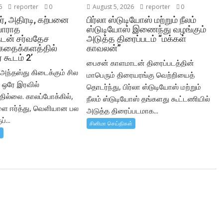
6
reporter
0
August 5, 2026
reporter
0
மர், அதிரடி, கற்பனை
பிர்லா ஸ்டுடியோஸ் மற்றும் நீலம்
்பாராத
ஸ்டுடியோஸ் இணைந்து வழங்கும்
ளுடன் சர்வதேச
அடுத்த திரைப்படம் “மக்கள்
தைக்களத்தில்
காவலன்”
ர் கூடம் 2’
பைசன் காளமாடன் திரைப்படத்தின்
் அந்தஸ்து கிடைக்கும் சில
மாபெரும் திரையரங்கு வெற்றியைத்
் ஒரே இரவில்
தொடர்ந்து, பிர்லா ஸ்டுடியோஸ் மற்றும்
தில்லை. காலப்போக்கில்,
நீலம் ஸ்டுடியோஸ் தங்களது கூட்டணியில்
களை ஈர்த்து, வெளியான பல
அடுத்த திரைப்படமாக...
்...
சினிமா செய்திகள்
்