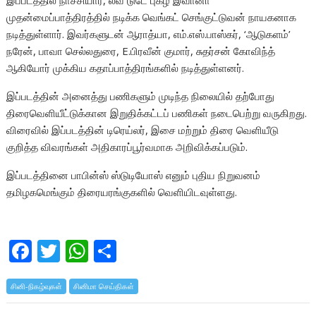
இப்படத்தில் நாச்சியார், லவ் டுடே புகழ் இவானா
முதன்மைப்பாத்திரத்தில் நடிக்க வெங்கட் செங்குட்டுவன் நாயகனாக
நடித்துள்ளார். இவர்களுடன் ஆராத்யா, எம்.எஸ்.பாஸ்கர், ‘ஆடுகளம்’
நரேன், பாவா செல்லதுரை, E.பிரவீன் குமார், சுதர்சன் கோவிந்த்
ஆகியோர் முக்கிய கதாப்பாத்திரங்களில் நடித்துள்ளனர்.
இப்படத்தின் அனைத்து பணிகளும் முடிந்த நிலையில் தற்போது
திரைவெளியீட்டுக்கான இறுதிக்கட்டப் பணிகள் நடைபெற்று வருகிறது.
விரைவில் இப்படத்தின் டிரெய்லர், இசை மற்றும் திரை வெளியீடு
குறித்த விவரங்கள் அதிகாரப்பூர்வமாக அறிவிக்கப்படும்.
இப்படத்தினை பாபின்ஸ் ஸ்டுடியோஸ் எனும் புதிய நிறுவனம்
தமிழகமெங்கும் திரையரங்குகளில் வெளியிடவுள்ளது.
F
T
W
S
ac
w
h
h
சினி-நிகழ்வுகள்
e
itt
சினிமா செய்திகள்
at
ar