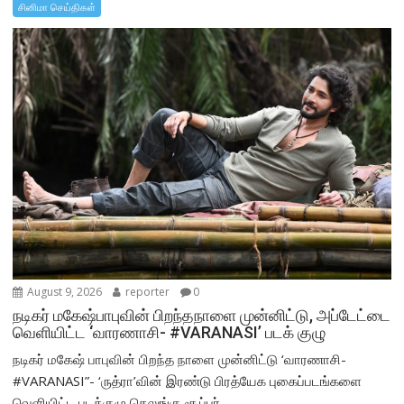
சினிமா செய்திகள்
August 9, 2026
reporter
0
நடிகர் மகேஷ்பாபுவின் பிறந்தநாளை முன்னிட்டு, அப்டேட்டை
வெளியிட்ட ‘வாரணாசி- #VARANASI’ படக் குழு
நடிகர் மகேஷ் பாபுவின் பிறந்த நாளை முன்னிட்டு ‘வாரணாசி-
#VARANASI”- ‘ருத்ரா’வின் இரண்டு பிரத்யேக புகைப்படங்களை
வெளியிட்ட படக்குழு தெலுங்கு சூப்பர்...