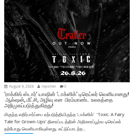
August 9, 2026
reporter
0
‘ராக்கிங் ஸ்டார்’ யாஷின் ‘டாக்ஸிக்’ டிரெய்லர் வெளியானது!
ஆக்‌ஷன், மீட்சி, அழிவு என பிரம்மாண்ட உலகத்தை
அறிமுகப்படுத்துகிறது!
மிகுந்த எதிர்பார்ப்பை ஏற்படுத்தியிருந்த ‘டாக்ஸிக்’ ‘Toxic: A Fairy
Tale for Grown-Ups’ திரைப்படத்தின் அதிகாரப்பூர்வ டிரெய்லர்
தற்போது வெளியாகியுள்ளது. கட்டுப்பாடற்ற...