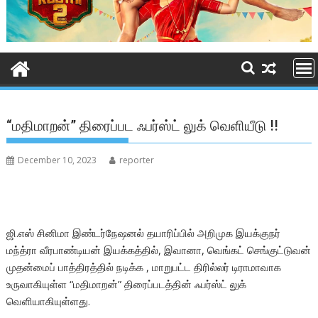
“மதிமாறன்” திரைப்பட ஃபர்ஸ்ட் லுக் வெளியீடு !!
December 10, 2023
reporter
ஜி.எஸ் சினிமா இண்டர்நேஷனல் தயாரிப்பில் அறிமுக இயக்குநர்
மந்த்ரா வீரபாண்டியன் இயக்கத்தில், இவானா, வெங்கட் செங்குட்டுவன்
முதன்மைப் பாத்திரத்தில் நடிக்க , மாறுபட்ட திரில்லர் டிராமாவாக
உருவாகியுள்ள “மதிமாறன்” திரைப்படத்தின் ஃபர்ஸ்ட் லுக்
வெளியாகியுள்ளது.