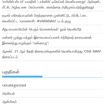
‘ராக்கிங் ஸ்டார்’ யாஷின் ‘டாக்ஸிக்’ டிரெய்லர் வெளியானது! ஆக்‌ஷன்,
மீட்சி, அழிவு என பிரம்மாண்ட உலகத்தை அறிமுகப்படுத்துகிறது!
நடிகர் மகேஷ்பாபுவின் பிறந்தநாளை முன்னிட்டு, அப்டேட்டை
வெளியிட்ட ‘வாரணாசி- #VARANASI’ படக் குழு
சீனு ராமசாமியின் ‘பெரும் மௌனங்கள்’ நூல் வெளியீடு
மன்னர் முத்து மற்றும் இசையமைப்பாளர் சந்தோஷ் நாராயணன்
இணைந்து வழங்கும் “மன்னாரு”;
ஆகஸ்ட் 21 ஆம் தேதி திரையரங்குகளில் வெளியாகிறது ‘ONE MAN’
திரைப்படம்
பகுதிகள்
Uncategorized
அரசியல்
ஆன்மிகம்