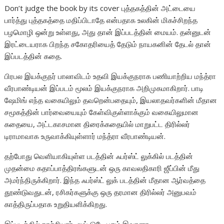
Don’t judge the book by its cover புத்தகத்தின் அட்டையை
பார்த்து புத்தகத்தை மதிப்பிடாதே என்பதாக உலகின் மிகச்சிறந்த
பழமொழி ஒன்று உள்ளது, அது தான் இப்படத்தின் மையம். தன்னுடன்
இரட்டையராக பிறந்த சகோதரியைத் தேடும் நாயகனின் தேடல் தான்
இப்படத்தின் கதை.
பிரபல இயக்குநர் பாலாவிடம் உதவி இயக்குநராக பணியாற்றிய மந்த்ரா
வீரபாண்டியன் இப்படம் மூலம் இயக்குநராக அறிமுகமாகிறார். பாடி
ஷேமிங் எந்த வகையிலும் தவறென்பதையும், இயலாதவர்களின் மீதான
சமூகத்தின் பார்வையையும் கேள்விகுள்ளாக்கும் வகையிலுமான
கதையை, அட்டகாசமான திரைக்கதையில் மாறுபட்ட திரில்லர்
டிராமாவாக உருவாக்கியுள்ளார் மந்த்ரா வீரபாண்டியன்.
தற்போது வெளியாகியுள்ள படத்தின் ஃபர்ஸ்ட் லுக்கில் படத்தின்
முதன்மை கதாப்பாத்திரங்களுடன் ஒரு காவலதிகாரி ஜீப்பின் மீது
அமர்ந்திருக்கிறார். இந்த ஃபர்ஸ்ட் லுக் படத்தின் மீதான ஆர்வத்தை
தூண்டுவதுடன், ரசிகர்களுக்கு ஒரு தரமான திரில்லர் அனுபவம்
காத்திருப்பதாக உறுதியளிக்கிறது.