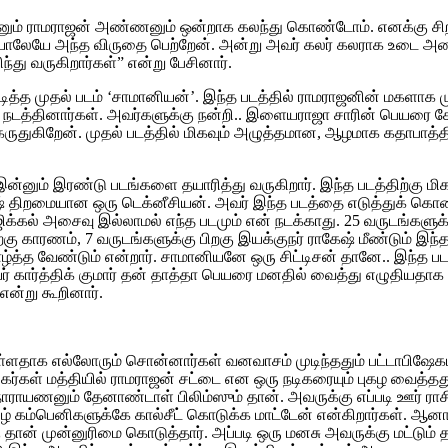
 நானும் ராமராஜன் அண்ணனும் ஒன்றாக கலந்து கொண்டோம். எனக்கு சிறந
கையாலேயே அந்த விருதை பெற்றேன். அன்று அவர் கலர் கலராக உடை
 வருகிறார்கள்” என்று பேசினார்.
த்த முதல் படம் ‘சாமானியன்’. இந்த படத்தில் ராமராஜனின் மகளாக முக
ந்து நடத்தினார்கள். அவர்களுக்கு நன்றி.. இளையராஜா சாரின் பெயரை 
ருதுகிறேன். முதல் படத்தில் மிகவும் அழுத்தமான, ஆழமாக கதாபாத்திர
்னும் இரண்டு படங்களை தயாரித்து வருகிறார். இந்த படத்திற்கு மிகப்
ேஷ் திறமையான ஒரு டெக்னீசியன். அவர் இந்த படத்தை எடுத்துக் க
்கல் அசைவு இல்லாமல் எந்த படமும் என் நடக்காது. 25 வருடங்களுக
்கு காரணம், 7 வருடங்களுக்கு பிறகு இயக்குநர் ராகேஷ் மீண்டும் இந்
ழ்த்த வேண்டும் என்றார். சாமானியனே ஒரு சிட்டிசன் தானே.. இந்த ப
ர் கார்த்திக் குமார் தன் தாத்தா பெயரை மனதில் வைத்து எழுதியதாக
என்று கூறினார்.
ுள்ளதாக எல்லோரும் சொன்னார்கள் வனவாசம் முடிந்ததும் பட்டாபிஷேகம்
கர்கள் மத்தியில் ராமராஜன் சட்டை என ஒரு நடிகரையும் புகழ வைத்தத
ாம நாராயணனும் தேனாண்டாள் பிலிம்ஸும் தான். அவருக்கு எப்படி ஊர்
ிழ் கம்பெனிகளுக்கே கால்சீட் கொடுக்க மாட்டேன் என்கிறார்கள். ஆனா
் முன்னுரிமை கொடுத்தார். அப்படி ஒரு மனசு அவருக்கு மட்டும் தா