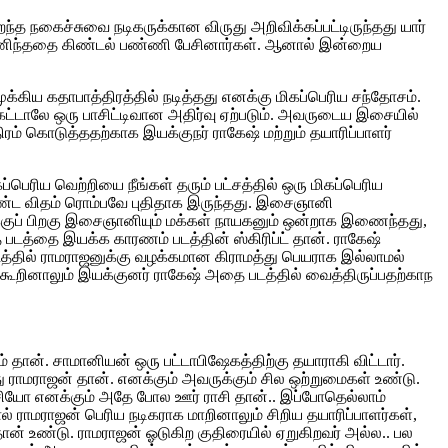
்த நகைச்சுவை நடிகருக்கான விருது அறிவிக்கப்பட்டிருந்தது யார்
 அணிந்ததை கிண்டல் பண்ணி பேசினார்கள். ஆனால் இன்றைய
்கிய கதாபாத்திரத்தில் நடித்தது எனக்கு மிகப்பெரிய சந்தோசம்.
கேட்டாலே ஒரு பாசிட்டிவான அதிர்வு ஏற்படும். அவருடைய இசையில்
ம் கொடுத்ததற்காக இயக்குநர் ராகேஷ் மற்றும் தயாரிப்பாளர்
பெரிய வெற்றியை நீங்கள் தரும் பட்சத்தில் ஒரு மிகப்பெரிய
ொண்ட விதம் ரொம்பவே புதிதாக இருந்தது. இசைஞானி
்குப் பிறகு இசைஞானியும் மக்கள் நாயகனும் ஒன்றாக இணைந்தது,
த படத்தை இயக்க காரணம் படத்தின் ஸ்கிரிப்ட் தான். ராகேஷ்
டத்தில் ராமராஜனுக்கு வழக்கமான கிராமத்து பெயராக இல்லாமல்
 கூறினாலும் இயக்குனர் ராகேஷ் அதை படத்தில் வைத்திருப்பதற்காந
 தான். சாமானியன் ஒரு பட்டாபிஷேகத்திற்கு தயாராகி விட்டார்.
ு ராமராஜன் தான். எனக்கும் அவருக்கும் சில ஒற்றுமைகள் உண்டு.
 ராசியோ எனக்கும் அதே போல ஊர் ராசி தான்.. இப்போதெல்லாம்
ல் ராமராஜன் பெரிய நடிகராக மாறினாலும் சிறிய தயாரிப்பாளர்கள்,
ன் உண்டு. ராமராஜன் ஓடுகிற குதிரையில் ஏறுகிறவர் அல்ல.. பல