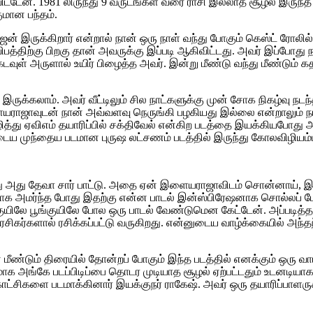
ஆகிவிட்டேன். 1981 லிருந்து 9 வருடங்கள் வரை ராசி இல்லாத சூழல் இ
மான பந்தம்.
 இருக்கிறார் என்றால் நான் ஒரு நாள் வந்து போகும் கெஸ்ட் ரோலில் கூ
ிபத்திற்கு பிறகு தான் அவருக்கு இப்படி ஆகிவிட்டது. அவர் இப்போத
ட கடவுள் அருளால் உயிர் பிழைத்த அவர். இன்று மீண்டு வந்து மீண்ட
ுக்கலாம். அவர் வீட்டிலும் சில நாட்களுக்கு முன் சோக நிகழ்வு நட
ாஜாவுடன் நான் அவ்வளவு நெருங்கி பழகியது இல்லை என்றாலும் நான்
து ஏவிஎம் தயாரிப்பில் சக்திவேல் என்கிற படத்தை இயக்கியபோது
முந்தைய படமான புருஷ லட்சணம் படத்தில் இருந்து கோலவிழியம்மா 
அது தேவா சார் பாட்டு. அதை ஏன் இளையராஜாவிடம் சொன்னாய், இரு
அமர்ந்த போது இதற்கு என்ன பாடல் இன்ஸ்பிரேஷனாக சொல்லப் போகிறா
குயிலே பூங்குயிலே போல ஒரு பாடல் வேண்டுமென கேட்டேன். அப்படித
ரசிகர்களால் ரசிக்கப்பட்டு வருகிறது. என்னுடைய வாழ்க்கையில் அந்த
ீண்டும் திரையில் தோன்றப் போகும் இந்த படத்தில் எனக்கும் ஒரு வாய
விதமாக அங்கே படப்பிடிப்பை தொடர முடியாத சூழல் ஏற்பட்டதும் உடனட
காட்சிகளை படமாக்கினார் இயக்குநர் ராகேஷ். அவர் ஒரு தயாரிப்பாளர