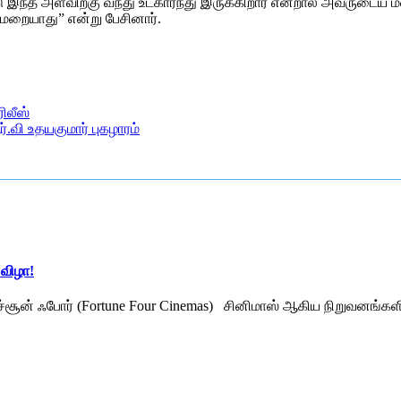
ு இந்த அளவிற்கு வந்து உட்கார்ந்து இருக்கிறார் என்றால் அவருடைய
 மறையாது” என்று பேசினார்.
ரிலீஸ்
.வி உதயகுமார் புகழாரம்
 விழா!
ர்ச்சூன் ஃபோர் (Fortune Four Cinemas) சினிமாஸ் ஆகிய நிறுவனங்களின