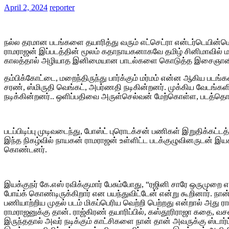
April 2, 2024
reporter
நல்ல தரமான படங்களை தயாரித்து வரும் எட்செட்ரா என்டர்டெயின்மென்
ராமராஜன் இப்படத்தின் மூலம் கதாநாயகனாகவே தமிழ் சினிமாவில் ம
காலத்தால் அழியாத இனிமையான பாடல்களை கொடுத்த இசைஞானி இளைய
தம்பிக்கோட்டை, மறைந்திருந்து பார்க்கும் மர்மம் என்ன ஆகிய படங்
சரண், ஸ்மிருதி வெங்கட், அபர்ணதி நடிகின்றனர். முக்கிய வேடங்கள
நடிக்கின்றனர்.. ஒளிப்பதிவை அருள்செல்வன் மேற்கொள்ள, படத்தொக
படப்பிடிப்பு முடிவடைந்து, போஸ்ட் புரொடக்சன் பணிகள் இறுதிக்க
இந்த நிகழ்வில் நாயகன் ராமராஜன் உள்ளிட்ட படக்குழுவினருடன் இயக்
கொண்டனர்.
இயக்குநர் கே.எஸ் ரவிக்குமார் பேசும்போது, “ரஜினி சாரே ஒருமுறை எ
போய்க் கொண்டிருக்கிறார் என பயந்துவிட்டேன் என்று கூறினார். 
பணியாற்றிய முதல் படம் மிகப்பெரிய வெற்றி பெற்றது என்றால் அது ர
ராமராஜனுக்கு தான். ராஜ்கிரண் தயாரிப்பில், கஸ்தூரிராஜா கதை,
இருந்ததால் அவர் நடிக்கும் காட்சிகளை நான் தான் அவருக்கு ஸ்டா