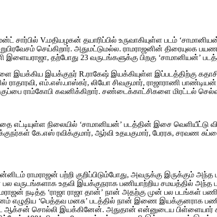
ட் சார்பில் V.மதியழகன் தயாரிப்பில் உருவாகியுள்ள படம் ‘சாமானியன்
றுபிரவேசம் செய்கிறார். அதுமட்டுமல்ல. ராமராஜனின் திரையுலக பய
ராஜா, தற்போது 23 வருடங்களுக்கு பிறகு ‘சாமானியன்’ படத்தின்
களை இயக்கிய இயக்குநர் R.ராகேஷ் இயக்கியுள்ள இப்படத்திற்கு கதாசி
ில் ராதாரவி, எம்.எஸ்.பாஸ்கர், லியோ சிவகுமார், ராஜாராணி பாண்டியன
ுப்பை ராம்கோபி கவனிக்கிறார். சண்டைக்காட்சிகளை மிரட்டல் செல்வ
ட்டத்தை எட்டியுள்ள நிலையில் ‘சாமானியன்’ படத்தின் இசை வெளியீட்
குநர்கள் கே.எஸ் ரவிக்குமார், ஆர்வி உதயகுமார், பேரரசு, சரவண சுப்
ன்னிடம் ராமராஜன் பற்றி குறிப்பிடும்போது, அவருக்கு இருக்கும் அந்
நான் பல வருடங்களாக உதவி இயக்குநராக பணியாற்றிய சமயத்தில் அந்த 
ாமராஜன் நடித்த ‘ராஜா ராஜா தான்’ நான் அதற்கு முன் பல படங்கள் பண
 வசனம் எழுதிய ‘பெத்தவ மனசு’ படத்தில் நான் இணை இயக்குனராக பணி
ர்ட் ஆக்சன் சொல்லி இயக்கினேன். அதுதான் என்னுடைய பிள்ளையார் சு