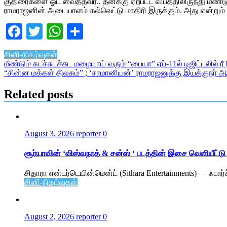
குதிரைகளை ஓட வைத்தவர்.. தனக்கு ஏற்பட்ட விபத்திலிருந்து மீண்ட
ராமராஜனின் அடையாளம் கல்வெட்டு மாதிரி இருக்கும். அது என்றும்
Facebook
Twitter
WhatsApp
Share
சினி-நிகழ்வுகள்
Post
மீண்டும் சுடச்சுடச்சுட மழையாய் வரும் “பையா” ஏப்-11ல் டிஜிட்டலில் ரீ 
“சின்ன மக்கள் திலகம்” ; ‘சாமானியன்’ ராமராஜனுக்கு இயக்குநர் ஆர்
navigation
Related posts
August 3, 2026
reporter
0
சூர்யாவின் ‘விஸ்வநாத் & சன்ஸ் ‘ படத்தின் இசை வெளியீட்டு
சிதாரா என்டர்டெயின்மென்ட் (Sithara Entertainments) – ஃபா
சினி-நிகழ்வுகள்
August 2, 2026
reporter
0