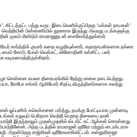
’. கிட்டத்தட்ட பத்து வருட இடைவெளிக்குப்பிறகு ‘மக்கள் நாயகன்’
ண வெற்றியின் பின்னணியில் தூணாக இருந்து அவரது படங்களுக்கு
 மூலம் மீண்டும் ராமராஜனுடன் கைகோர்த்துள்ளார்
ரியர் கார்த்திக் குமார் கதை எழுதியுள்ளார். கதாநாயகிகளாக நக்ஸா
், மைம் கோபி, போஸ் வெங்கட், வினோதினி உள்ளிட்ட பலர்
ா வடிவமைத்திருக்கிறார்.
டு விழா சென்னை கமலா திரையரங்கில் நேற்று மாலை நடைபெற்றது.
பையா, ரோபோ சங்கர் ஆகியோர் சிறப்பு விருந்தினர்களாக கலந்து
த மாஸ் ஓப்பனிங் கலெக்சனை பார்த்து, நமக்கு போட்டியாக முன்னாடி
படங்கள் எதுவும் பெரிதாக வெற்றி பெறாத நிலையை நான்
ியாற்றி இருந்தாலும் முதன்முதலில் ஸ்டார்ட் கட் ஆக்சன் சொன்னது
யாற்றினேன். அந்த படத்தில் ராமராஜன் ஹீரோ மற்றும் டைரக்டராக
ழி. அதன்பிறகு ராஜ்கிரன் ஹீரோவாகிவிட்டார். கஸ்தூரிராஜா