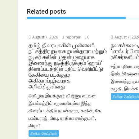
k
r
A
e
Related posts
p
p
August 7, 2026
reporter
0
August 7, 202
தமிழ் திரையுலகின் முன்னணி
நகைச்சுவை
நட்சத்திர நடிகை நயன்தாரா மற்றும்
‘மாஸ்டர் பிளா
நடிகர் கவின் முதன்முறையாக
ரசிகர்களிடம்
இணைந்து நடித்திருக்கும் ‘ஹாய்’
உத்ரா புரொடக்ஷ
திரைப்படத்தின் புதிய வெளியீட்டு
இன்டர்நேஷனல் 
தேதியை படக்குழு
அதிகாரப்பூர்வமாக
இணைந்து தயார
அறிவித்துள்ளது
எழுதி, இயக்கி,
அறிமுக இயக்குநர் விஷ்ணு எடவன்
சினிமா செய்திகள
இயக்கத்தில் உருவாகியுள்ள இந்த
திரைப்படத்தில் நயன்தாரா, கவின், கே.
பாக்யராஜ், பிரபு, ராதிகா சரத்குமார்,
விடிவி...
சினிமா செய்திகள்