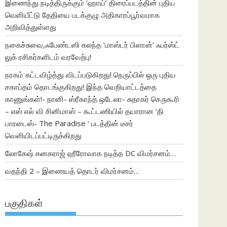
இணைந்து நடித்திருக்கும் ‘ஹாய்’ திரைப்படத்தின் புதிய
வெளியீட்டு தேதியை படக்குழு அதிகாரப்பூர்வமாக
அறிவித்துள்ளது
நகைச்சுவை,ஃபேண்டஸி கலந்த ‘மாஸ்டர் பிளான்’ ஃபர்ஸ்ட்
லுக் ரசிகர்களிடம் வரவேற்பு!
நரகம் கட்டவிழ்த்து விடப்படுகிறது! நெருப்பில் ஒரு புதிய
சகாப்தம் தொடங்குகிறது! இந்த வெறியாட்டத்தை
காணுங்கள்!- நானி- ஸ்ரீகாந்த் ஒடேலா- சுதாகர் செருகூரி
– எஸ் எல் வி சினிமாஸ் – கூட்டணியில் தயாரான ‘தி
பாரடைஸ்- The Paradise ‘ படத்தின் டீசர்
வெளியிடப்பட்டிருக்கிறது
லோகேஷ் கனகராஜ் ஹீரோவாக நடித்த DC விமர்சனம்…
வதந்தி 2 – இணையத் தொடர் விமர்சனம்…
பகுதிகள்