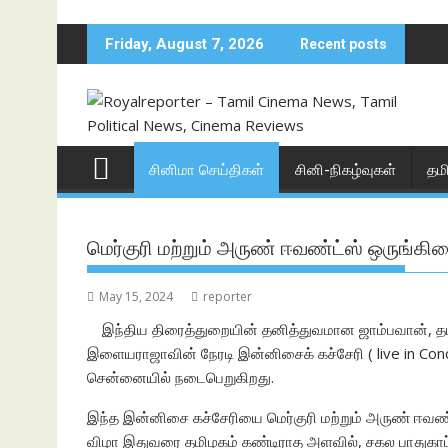
Skip
to
Friday, August 7, 2026
Recent posts
content
சினிமா செய்திகள்
சினி-நிகழ்வுகள்
தம
மெர்குரி மற்றும் அருண் ஈவண்ட்ஸ் ஒருங்க
May 15, 2024
reporter
இந்திய திரைத்துறையின் தனித்துவமான ஜாம்பவான், த
இளையராஜாவின் நேரடி இன்னிசைக் கச்சேரி ( live in Co
சென்னையில் நடைபெறுகிறது.
இந்த இன்னிசை கச்சேரியை மெர்குரி மற்றும் அருண் ஈவ
விழா இதுவரை தமிழகம் கண்டிராத அளவில், சகல பாதுகாப