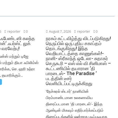
6
reporter
0
August 7, 2026
reporter
0
,ஃபேண்டஸி கலந்த
நரகம் கட்டவிழ்த்து விடப்படுகிறது!
ன்’ ஃபர்ஸ்ட் லுக்
நெருப்பில் ஒரு புதிய சகாப்தம்
 வரவேற்பு!
தொடங்குகிறது! இந்த
வெறியாட்டத்தை காணுங்கள்!-
ன்ஸ் மற்றும் டிஜே
நானி- ஸ்ரீகாந்த் ஒடேலா- சுதாகர்
மற்றும் தியா ஃபிலிம்ஸ்
செருகூரி – எஸ் எல் வி சினிமாஸ் –
கூட்டணியில் தயாரான ‘தி
ிக்க, செ. ஹரி உத்ரா
பாரடைஸ்- The Paradise ‘
 தயாரிக்கும்...
படத்தின் டீசர்
்
வெளியிடப்பட்டிருக்கிறது
‘நேச்சுரல் ஸ்டார்’ நானியின்
பிரம்மாண்டமான உலகளாவிய
திரைப்படமான ‘தி பாரடைஸ்’- இந்த
ஆண்டின் மிகவும் எதிர்பார்க்கப்படும்
திரைப்படங்களில் ஒன்றாக படிப்படியாக