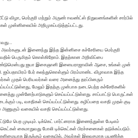
்டு விழா, மெர்குரி மற்றும் அருண் ஈவண்ட்ஸ் நிறுவனங்களின் சார்பில்
் முன்னிலையில் அறிமுகப்படுத்தப்பட்டது.
தாவது…
 அவர்களுடன் இணைந்து இந்த இன்னிசை கச்சேரியை மெர்குரி
ுவதில் பெருமிதம் கொள்கிறோம். இதற்கான அறிவிப்பை
வேண்டுமென்பது ஐயா இசைஞானி இளையராஜாவின் ஆசை, உங்கள் முன்
ி. ஐம்பதாயிரம் பேர் கலந்துகொள்ளும் பிரம்மாண்ட விழாவாக இந்த
ர்கள் முதல் பெரியவர்கள் வரை அனைத்து தரப்பினரும்
ய்யப்பட்டுள்ளது, மேலும் இதற்கு முன்பாக நடைபெற்ற கச்சேரிகளில்
அனைத்து முன்னேற்பாடுகளும் செய்யப்பட்டுள்ளது. சாப்பாட்டு பொருட்கள்
்கும் படி, வசதிகள் செய்யப்பட்டுள்ளது. கழிப்பறை வசதி முதல் குடி
அணுகும் வகையில் வசதி செய்யப்பட்டுள்ளது.
டுமே பெற முடியும். டிக்கெட் பார்ட்னராக இணைந்துள்ள பேடிஎம்
க்கெட்கள் கைமாறுவது போலி டிக்கெட்கள் பிரச்சனைகள் தடுக்கப்படும்.
ல்ல எளிமையாக இருக்கும் வகையில், அவர்கள் இலவசமாக பயணிக்க