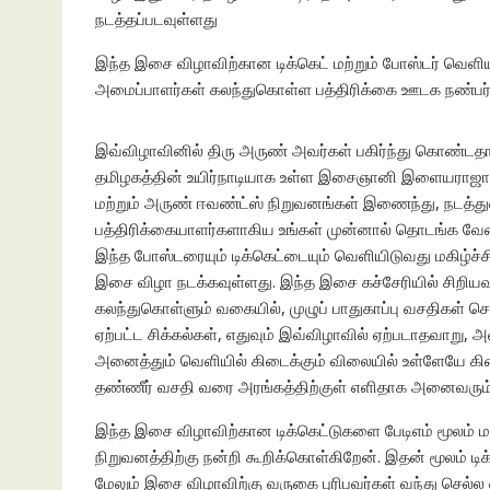
நடத்தப்படவுள்ளது
இந்த இசை விழாவிற்கான டிக்கெட் மற்றும் போஸ்டர் வெளியீட
அமைப்பாளர்கள் கலந்துகொள்ள பத்திரிக்கை ஊடக நண்பர்கள
இவ்விழாவினில் திரு அருண் அவர்கள் பகிர்ந்து கொண்ட
தமிழகத்தின் உயிர்நாடியாக உள்ள இசைஞானி இளையராஜா
மற்றும் அருண் ஈவண்ட்ஸ் நிறுவனங்கள் இணைந்து, நடத்த
பத்திரிக்கையாளர்களாகிய உங்கள் முன்னால் தொடங்க 
இந்த போஸ்டரையும் டிக்கெட்டையும் வெளியிடுவது மகிழ்ச்ச
இசை விழா நடக்கவுள்ளது. இந்த இசை கச்சேரியில் சிறியவ
கலந்துகொள்ளும் வகையில், முழுப் பாதுகாப்பு வசதிகள் செ
ஏற்பட்ட சிக்கல்கள், எதுவும் இவ்விழாவில் ஏற்படாதவாறு, 
அனைத்தும் வெளியில் கிடைக்கும் விலையில் உள்ளேயே கிடைக
தண்ணீர் வசதி வரை அரங்கத்திற்குள் எளிதாக அனைவரும் 
இந்த இசை விழாவிற்கான டிக்கெட்டுகளை பேடிஎம் மூலம் மட்
நிறுவனத்திற்கு நன்றி கூறிக்கொள்கிறேன். இதன் மூலம் டி
மேலும் இசை விழாவிற்கு வருகை புரிபவர்கள் வந்து செ