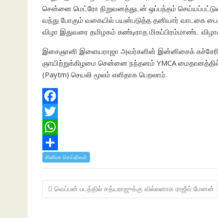
சென்னை மெட்ரோ நிறுவனத்துடன் ஒப்பந்தம் செய்யப்பட்டுள
வந்து போகும் வகையில் பயன்படுத்த தனியார் வாடகை பைக
விழா இதுவரை தமிழகம் கண்டிராத மிகப்பிரம்மாண்ட விழாவ
இசைஞானி இளையராஜா அவர்களின் இன்னிசைக் கச்சேரி ( 
ஞாயிற்றுக்கிழமை சென்னை நந்தனம் YMCA மைதானத்தில் ந
(Paytm) செயலி மூலம் எளிதாக பெறலாம்.
F
a
T
c
w
W
e
i
h
S
சினிமா செய்திகள்
b
t
a
h
Post
வெப்பன் படத்தில் சத்யராஜுக்கு வில்லனாக ராஜீவ் மேனன்
o
t
t
a
navigation
o
e
s
r