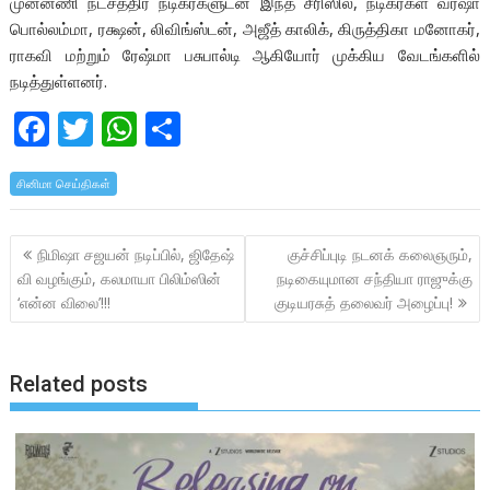
முன்னணி நட்சத்திர நடிகர்களுடன் இந்த சீரிஸில், நடிகர்கள் வர்ஷா
பொல்லம்மா, ரக்ஷன், லிவிங்ஸ்டன், அஜீத் காலிக், கிருத்திகா மனோகர்,
ராகவி மற்றும் ரேஷ்மா பசுபால்டி ஆகியோர் முக்கிய வேடங்களில்
நடித்துள்ளனர்.
F
T
W
S
ac
w
h
h
சினிமா செய்திகள்
e
itt
at
ar
b
er
s
e
Post
நிமிஷா சஜயன் நடிப்பில், ஜிதேஷ்
குச்சிப்புடி நடனக் கலைஞரும்,
o
A
navigation
வி வழங்கும், கலமாயா பிலிம்ஸின்
நடிகையுமான சந்தியா ராஜுக்கு
o
p
‘என்ன விலை’!!!
குடியரசுத் தலைவர் அழைப்பு!
k
p
Related posts