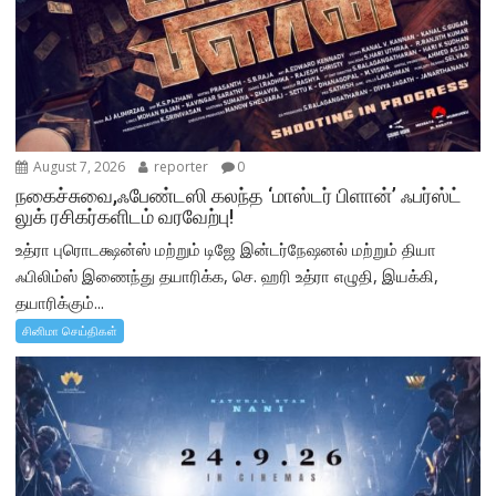
August 7, 2026
reporter
0
நகைச்சுவை,ஃபேண்டஸி கலந்த ‘மாஸ்டர் பிளான்’ ஃபர்ஸ்ட்
லுக் ரசிகர்களிடம் வரவேற்பு!
உத்ரா புரொடக்ஷன்ஸ் மற்றும் டிஜே இன்டர்நேஷனல் மற்றும் தியா
ஃபிலிம்ஸ் இணைந்து தயாரிக்க, செ. ஹரி உத்ரா எழுதி, இயக்கி,
தயாரிக்கும்...
சினிமா செய்திகள்