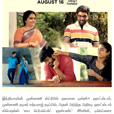
இந்தியாவின் முன்னணி ஸ்ட்ரீமிங் தளமான டிஸ்னி+ ஹாட்ஸ்டார்,
முன்னணி நடிகர் சத்யராஜ் நடிப்பில், அதன் அடுத்த அதிரடி ஹாட்ஸ்டார்
ஸ்பெஷல்ஸ் ‘மை பெர்ஃபெக்ட் ஹஸ்பண்ட்’ சீரிஸின், டிரெய்லரை