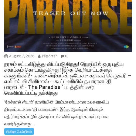
August 7, 2026
reporter
0
நரகம் கட்டவிழ்த்து விடப்படுகிறது! நெருப்பில் ஒரு புதிய
சகாப்தம் தொடங்குகிறது! இந்த வெறியாட்டத்தை
காணுங்கள்!- நானி- ஸ்ரீகாந்த் ஒடேலா- சுதாகர் செருகூரி –
எஸ் எல் வி சினிமாஸ் – கூட்டணியில் தயாரான ‘தி
பாரடைஸ்- The Paradise ‘ படத்தின் டீசர்
வெளியிடப்பட்டிருக்கிறது
‘நேச்சுரல் ஸ்டார்’ நானியின் பிரம்மாண்டமான உலகளாவிய
திரைப்படமான ‘தி பாரடைஸ்’- இந்த ஆண்டின் மிகவும்
எதிர்பார்க்கப்படும் திரைப்படங்களில் ஒன்றாக படிப்படியாக
வளர்ந்துள்ளது....
சினிமா செய்திகள்