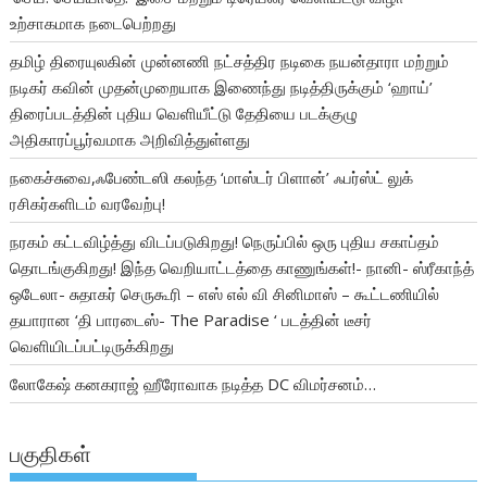
உற்சாகமாக நடைபெற்றது
தமிழ் திரையுலகின் முன்னணி நட்சத்திர நடிகை நயன்தாரா மற்றும்
நடிகர் கவின் முதன்முறையாக இணைந்து நடித்திருக்கும் ‘ஹாய்’
திரைப்படத்தின் புதிய வெளியீட்டு தேதியை படக்குழு
அதிகாரப்பூர்வமாக அறிவித்துள்ளது
நகைச்சுவை,ஃபேண்டஸி கலந்த ‘மாஸ்டர் பிளான்’ ஃபர்ஸ்ட் லுக்
ரசிகர்களிடம் வரவேற்பு!
நரகம் கட்டவிழ்த்து விடப்படுகிறது! நெருப்பில் ஒரு புதிய சகாப்தம்
தொடங்குகிறது! இந்த வெறியாட்டத்தை காணுங்கள்!- நானி- ஸ்ரீகாந்த்
ஒடேலா- சுதாகர் செருகூரி – எஸ் எல் வி சினிமாஸ் – கூட்டணியில்
தயாரான ‘தி பாரடைஸ்- The Paradise ‘ படத்தின் டீசர்
வெளியிடப்பட்டிருக்கிறது
லோகேஷ் கனகராஜ் ஹீரோவாக நடித்த DC விமர்சனம்…
பகுதிகள்