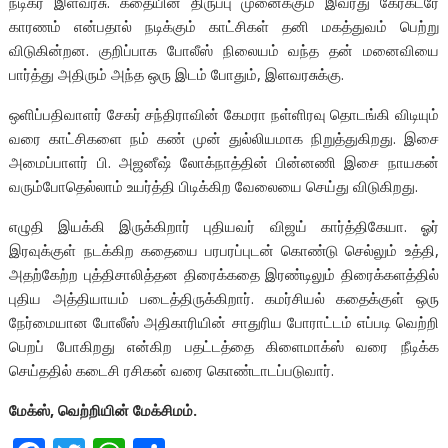
நடிகர் இளவரசு. கதையின் திருப்பு முனைக்கும் இவரது கேரக்டரே
காரணம் என்பதால் நடிக்கும் காட்சிகள் தனி மகத்துவம் பெற்று
விடுகின்றன. குறிப்பாக போலீஸ் நிலையம் வந்த தன் மனைவியை
பார்த்து அதிரும் அந்த ஒரு இடம் போதும், இளவரசுக்கு.
ஒளிப்பதிவாளர் சேகர் சந்திராவின் கேமரா நள்ளிரவு தொடங்கி விடியும்
வரை காட்சிகளை நம் கண் முன் துல்லியமாக நிறுத்துகிறது. இசை
அமைப்பாளர் பி. அஜனீஷ் லோக்நாத்தின் பின்னணி இசை நாயகன்
வரும்போதெல்லாம் உயர்த்தி பிடிக்கிற வேலையை செய்து விடுகிறது.
எழுதி இயக்கி இருக்கிறார் புதியவர் விஜய் கார்த்திகேயா. ஓர்
இரவுக்குள் நடக்கிற கதையை பரபரப்புடன் கொண்டு செல்லும் உத்தி,
அதற்கேற்ற புத்திசாலித்தன திரைக்கதை இரண்டிலும் திரைக்களத்தில்
புதிய அத்தியாயம் படைத்திருக்கிறார். கமர்சியல் கதைக்குள் ஒரு
நேர்மையான போலீஸ் அதிகாரியின் சாதுரிய போராட்டம் எப்படி வெற்றி
பெறப் போகிறது என்கிற பதட்டத்தை கிளைமாக்ஸ் வரை நீடிக்க
செய்ததில் கடைசி ரசிகன் வரை கொண்டாடப்படுவார்.
மேக்ஸ், வெற்றியின் மேக்சிமம்.