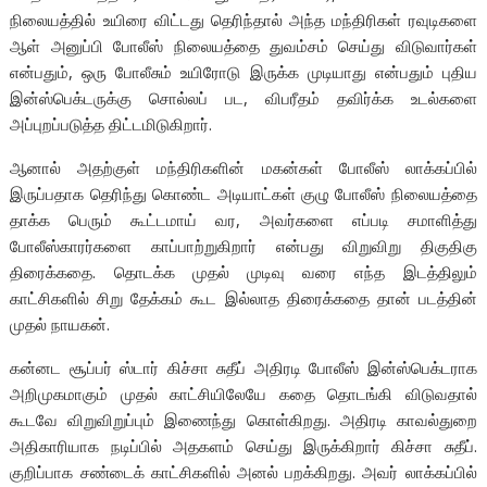
நிலையத்தில் உயிரை விட்டது தெரிந்தால் அந்த மந்திரிகள் ரவுடிகளை
ஆள் அனுப்பி போலீஸ் நிலையத்தை துவம்சம் செய்து விடுவார்கள்
என்பதும், ஒரு போலீசும் உயிரோடு இருக்க முடியாது என்பதும் புதிய
இன்ஸ்பெக்டருக்கு சொல்லப் பட, விபரீதம் தவிர்க்க உடல்களை
அப்புறப்படுத்த திட்டமிடுகிறார்.
ஆனால் அதற்குள் மந்திரிகளின் மகன்கள் போலீஸ் லாக்கப்பில்
இருப்பதாக தெரிந்து கொண்ட அடியாட்கள் குழு போலீஸ் நிலையத்தை
தாக்க பெரும் கூட்டமாய் வர, அவர்களை எப்படி சமாளித்து
போலீஸ்காரர்களை காப்பாற்றுகிறார் என்பது விறுவிறு திகுதிகு
திரைக்கதை. தொடக்க முதல் முடிவு வரை எந்த இடத்திலும்
காட்சிகளில் சிறு தேக்கம் கூட இல்லாத திரைக்கதை தான் படத்தின்
முதல் நாயகன்.
கன்னட சூப்பர் ஸ்டார் கிச்சா சுதீப் அதிரடி போலீஸ் இன்ஸ்பெக்டராக
அறிமுகமாகும் முதல் காட்சியிலேயே கதை தொடங்கி விடுவதால்
கூடவே விறுவிறுப்பும் இணைந்து கொள்கிறது. அதிரடி காவல்துறை
அதிகாரியாக நடிப்பில் அதகளம் செய்து இருக்கிறார் கிச்சா சுதீப்.
குறிப்பாக சண்டைக் காட்சிகளில் அனல் பறக்கிறது. அவர் லாக்கப்பில்