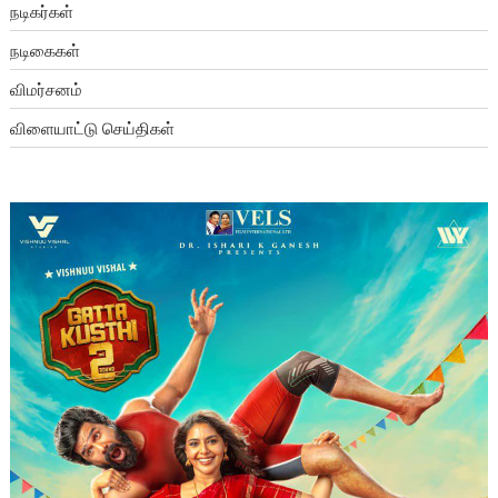
நடிகர்கள்
நடிகைகள்
விமர்சனம்
விளையாட்டு செய்திகள்