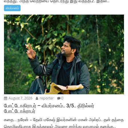
வந்தது.. அந்த வெற்றியை தொடர்ந்து இது வதந்தி2.. இதில்...
விமர்சனம்
August 7, 2026
reporter
0
போட்டோகிராபர் – விமர்சனம்.. 3/5.. திரில்லர்
போட்டோக்ராபர்
கதை… நரேன் – தேவி மகேஷ் இவர்களின் மகன் அஸ்ரப்.. தன் தந்தை
தொழிலதிபராக இருந்தாலும் அவரை சார்ந்து வாழாமல் தனக்கு...