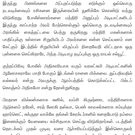
இருந்து பிணங்களை அப்புறப்படுத்த எடுக்கும் ஒவ்வொரு
நடவடிக்கையும் ரசிகனை இருக்கையின் நுனிக்கே கொண்டு வந்து
விடுகிறது. போலீஸ்காரர்களை மந்திரி அனுப்பும் அடியாட்களிடம்
இருந்து காப்பாற்ற அவர் மேற்கொள்ளும் ஒவ்வொரு நடவடிக்கையும்
அரங்கில் கைத்தட்டலை பெற்று தருகிறது. மந்திரி மகன்களால்
பாதிப்புக்கு உள்ளான சிறுமியிடம் அவர்களை என்ன செய்யலாம் என
கேட்கும் இடத்தில் சிறுமியின் விருப்பம் நிறைவேறி விட்டதாக ஒரு
புன்னகை செய்கிறாரே, அந்த அடியாழ நடிப்புக்கு ஒரு ராயல் சல்யூட்.
குற்றப்பிரிவு போலீஸ் அதிகாரியாக வரும் வரலட்சுமி அடியாட்களின்
ஆலோசகராவே மாறி போகும் இடங்கள் ரசனை மிக்கவை. துப்பறிவதில்
வல்லவர் என்று அவருக்கு ஆரம்பத்தில் கொடுக்கப்பட்ட பில்டப்
கொஞ்சம் அதிகமோ என்று தோன்றுகிறது.
பிரதான வில்லன்களாக சுனில், வம்சி கிருஷ்ணா, மந்திரிகளாக
ஆடுகளம் நரேன், சரத் லோகி தஸ்வா, பெண் காவலர்களாக சம்யுக்தா
ஹார்னெட், சுக்ருதா வாக்லே தங்கள் கேரக்டர்களில் கதையோடு நம்மை
இணைக்கும் வேலையை கச்சிதமாக செய்து விடுகிறார்கள். படத்தின்
தொடக்கம் முதல் முடிவு வரை ஆச்சரியப்படுத்தும் இன்னொருவர்