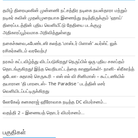
தமிழ் திரையுலகின் முன்னணி நட்சத்திர நடிகை நயன்தாரா மற்றும்
நடிகர் கவின் முதன்முறையாக இணைந்து நடித்திருக்கும் ‘ஹாய்’
திரைப்படத்தின் புதிய வெளியீட்டு தேதியை படக்குழு
அதிகாரப்பூர்வமாக அறிவித்துள்ளது
நகைச்சுவை,ஃபேண்டஸி கலந்த ‘மாஸ்டர் பிளான்’ ஃபர்ஸ்ட் லுக்
ரசிகர்களிடம் வரவேற்பு!
நரகம் கட்டவிழ்த்து விடப்படுகிறது! நெருப்பில் ஒரு புதிய சகாப்தம்
தொடங்குகிறது! இந்த வெறியாட்டத்தை காணுங்கள்!- நானி- ஸ்ரீகாந்த்
ஒடேலா- சுதாகர் செருகூரி – எஸ் எல் வி சினிமாஸ் – கூட்டணியில்
தயாரான ‘தி பாரடைஸ்- The Paradise ‘ படத்தின் டீசர்
வெளியிடப்பட்டிருக்கிறது
லோகேஷ் கனகராஜ் ஹீரோவாக நடித்த DC விமர்சனம்…
வதந்தி 2 – இணையத் தொடர் விமர்சனம்…
பகுதிகள்