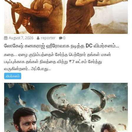
August 7, 2026
reporter
0
லோகேஷ் கனகராஜ் ஹீரோவாக நடித்த DC விமர்சனம்…
கதை… ஏழை குடும்பத்தைச் சேர்ந்த பெற்றோர் தங்கள் மகன்
படிப்புக்காக தங்கள் நிலத்தை விற்று ₹7 லட்சம் சேர்த்து
வருகின்றனர்.. அப்போது...
விமர்சனம்