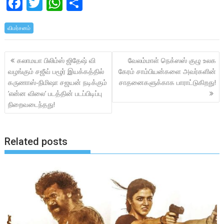
F
T
W
S
ac
w
h
h
விமர்சனம்
e
itt
at
ar
b
er
s
e
Post
கலாமயா பிலிம்ஸ் ஜிதேஷ் வி
வேலம்மாள் நெக்ஸஸ் குழு உலக
o
A
navigation
வழங்கும் சஜீவ் பழூர் இயக்கத்தில்
கேரம் சாம்பியன்களை அவர்களின்
o
p
கருணாஸ்-நிமிஷா சஜயன் நடிக்கும்
சாதனைகளுக்காக பாராட்டுகிறது!
k
p
’என்ன விலை’ படத்தின் படப்பிடிப்பு
நிறைவடைந்தது!
Related posts