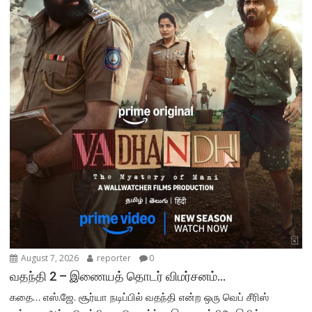
August 7, 2026
reporter
0
வதந்தி 2 – இணையத் தொடர் விமர்சனம்…
கதை… எஸ்.ஜே. சூர்யா நடிப்பில் வதந்தி என்ற ஒரு வெப் சீரிஸ்