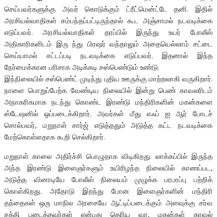
செய்பவர்களுக்கு அவர் கொடுக்கும் ட்ரீட்மென்ட்டே தனி. இதில்
அரசியல்வாதிகள் சம்பந்தப்பட்டிருந்தால் கூட அஞ்சாமல் நடவடிக்கை
எடுப்பவர். அரசியல்வாதிகள் தரப்பில் இருந்து உயர் போலீஸ்
அதிகாரிகளிடம் இரு ந்து பிரஷர் வந்தாலும் அதையெல்லாம் சட்டை
செய்யாமல் சட்டப்படி நடவடிக்கை எடுப்பவர். இதனால் இந்த
நேர்மைக்கான பரிசாக அடிக்கடி சஸ்பெண்டும் உண்டு.
இந்நிலையில் சஸ்பெண்ட் முடிந்து புதிய ஊருக்கு மாற்றலாகி வருகிறார்.
நாளை பொறுப்பேற்க வேண்டிய நிலையில் இன்று பெண் காவலரிடம்
அநாகரிகமாக நடந்து கொண்ட இரண்டு மந்திரிகளின் மகன்களை
ஸ்டேஷனில் ஒப்படைக்கிறார். அவர்கள் மீது எஃப் ஐ ஆர் போடச்
சொல்பவர், மறுநாள் சார்ஜ் எடுத்ததும் அடுத்த கட்ட நடவடிக்கை
மேற்கொள்ளதாக கூறி செல்கிறார்.
மறுநாள் காலை அதிர்ச்சி பொழுதாக விடிகிறது. லாக்கப்பில் இருந்த
அந்த இரண்டு இளைஞர்களும் உயிரிழந்த நிலையில் காணப்பட,
அடுத்த வினாடியே போலீஸ் நிலையம் முழுக்க பரபரப்பு பற்றிக்
கொள்கிறது. அதோடு இறந்து போன இளைஞர்களின் மந்திரி
தந்தைகள் ஒரு மாநில அரசையே ஆட்டிப்படைக்கும் அளவுக்கு சர்வ
சக்தி படைத்தவர்கள் என்பது தெரிய வர, மகன்கள் காவல்