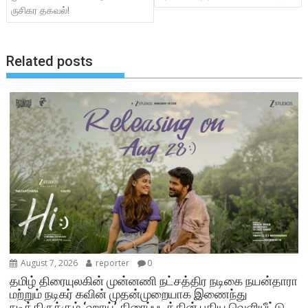
k
p
ருசிகர தகவல்!
Related posts
August 7, 2026
reporter
0
தமிழ் திரையுலகின் முன்னணி நட்சத்திர நடிகை நயன்தாரா
மற்றும் நடிகர் கவின் முதன்முறையாக இணைந்து
நடித்திருக்கும் ‘ஹாய்’ திரைப்படத்தின் புதிய வெளியீட்டு