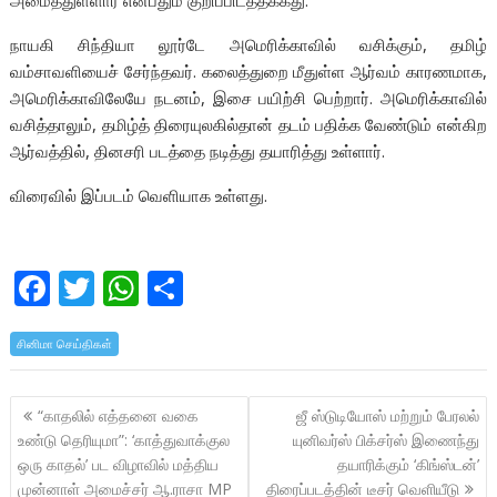
அமைத்துள்ளார் என்பதும் குறிப்பிடத்தக்கது.
நாயகி சிந்தியா லூர்டே அமெரிக்காவில் வசிக்கும், தமிழ்
வம்சாவளியைச் சேர்ந்தவர். கலைத்துறை மீதுள்ள ஆர்வம் காரணமாக,
அமெரிக்காவிலேயே நடனம், இசை பயிற்சி பெற்றார். அமெரிக்காவில்
வசித்தாலும், தமிழ்த் திரையுலகில்தான் தடம் பதிக்க வேண்டும் என்கிற
ஆர்வத்தில், தினசரி படத்தை நடித்து தயாரித்து உள்ளார்.
விரைவில் இப்படம் வெளியாக உள்ளது.
F
T
W
S
ac
w
h
h
சினிமா செய்திகள்
e
itt
at
ar
b
er
s
e
Post
“காதலில் எத்தனை வகை
ஜீ ஸ்டுடியோஸ் மற்றும் பேரலல்
o
A
navigation
உண்டு தெரியுமா”: ‘காத்துவாக்குல
யுனிவர்ஸ் பிக்சர்ஸ் இணைந்து
o
p
ஒரு காதல்’ பட விழாவில் மத்திய
தயாரிக்கும் ‘கிங்ஸ்டன்’
முன்னாள் அமைச்சர் ஆ.ராசா MP
திரைப்படத்தின் டீசர் வெளியீடு