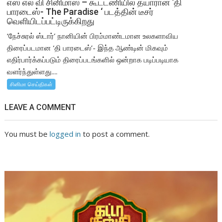
எஸ் எல் வி சினிமாஸ் – கூட்டணியில் தயாரான ‘தி
பாரடைஸ்- The Paradise ‘ படத்தின் டீசர்
வெளியிடப்பட்டிருக்கிறது
‘நேச்சுரல் ஸ்டார்’ நானியின் பிரம்மாண்டமான உலகளாவிய
திரைப்படமான ‘தி பாரடைஸ்’- இந்த ஆண்டின் மிகவும்
எதிர்பார்க்கப்படும் திரைப்படங்களில் ஒன்றாக படிப்படியாக
வளர்ந்துள்ளது....
சினிமா செய்திகள்
LEAVE A COMMENT
You must be
logged in
to post a comment.