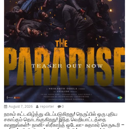
August 7, 2026
reporter
0
நரகம் கட்டவிழ்த்து விடப்படுகிறது! நெருப்பில் ஒரு புதிய
சகாப்தம் தொடங்குகிறது! இந்த வெறியாட்டத்தை
காணுங்கள்!- நானி- ஸ்ரீகாந்த் ஒடேலா- சுதாகர் செருகூரி –