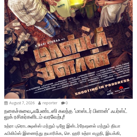
August 7, 2026
reporter
0
நகைச்சுவை,ஃபேண்டஸி கலந்த ‘மாஸ்டர் பிளான்’ ஃபர்ஸ்ட்
லுக் ரசிகர்களிடம் வரவேற்பு!
உத்ரா புரொடக்ஷன்ஸ் மற்றும் டிஜே இன்டர்நேஷனல் மற்றும் தியா
ஃபிலிம்ஸ் இணைந்து தயாரிக்க, செ. ஹரி உத்ரா எழுதி, இயக்கி,