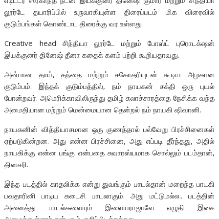
எடிட்டர் ஸ்ரீகாந்த் நடன இயக்குனர் தினேஷ் குமார் மற்றும் சிந்தியா
லூர்டே தயாரிப்பில் உருவாகியுள்ள திரைப்படம் மிக விரைவில்
குடும்பங்கள் கொண்டாட திரைக்கு வர உள்ளது
Creative head சிந்தியா லூர்டே மற்றும் போஸ்ட் புரொடக்‌ஷன்
இயக்குனர் தினேஷ் தீனா கதைக் களம் பற்றி கூறியதாவது.
அன்பான தாய், தந்தை மற்றும் சகோதரியுடன் கூடிய அழகான
குடும்பம். இந்தக் குடும்பத்தில், நம் நாயகன் சக்தி ஒரு புயல்
போன்றவர். அமெரிக்காவிலிருந்து தமிழ் கலாச்சாரத்தை நேசிக்க வந்த
அமைதியான மற்றும் மென்மையான தென்றல் நம் நாயகி ஷிவானி.
நாயகனின் வித்தியாசமான ஒரு குணத்தால் பல்வேறு பிரச்சினைகள்
ஏற்படுகின்றன. அது என்ன பிரச்சினை, அது எப்படி தீர்ந்தது, அதில்
நாயகிக்கு என்ன பங்கு என்பதை சுவாரஸ்யமாக சொல்லும் படம்தான்,
தினசரி.
இந்த படத்தில் காதலிக்க என்று துவங்கும் பாடல்தான் மறைந்த பாடகி
பவதாரினி பாடிய கடைசி பாடலாகும். அது மட்டுமல்ல.. படத்தின்
அனைத்து பாடல்களையும் இளையராஜாவே எழுதி இசை