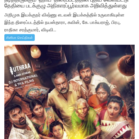
தேதியை படக்குழு அதிகாரப்பூர்வமாக அறிவித்துள்ளது
அறிமுக இயக்குநர் விஷ்ணு எடவன் இயக்கத்தில் உருவாகியுள்ள
இந்த திரைப்படத்தில் நயன்தாரா, கவின், கே. பாக்யராஜ், பிரபு,
ராதிகா சரத்குமார், விடிவி...
சினிமா செய்திகள்