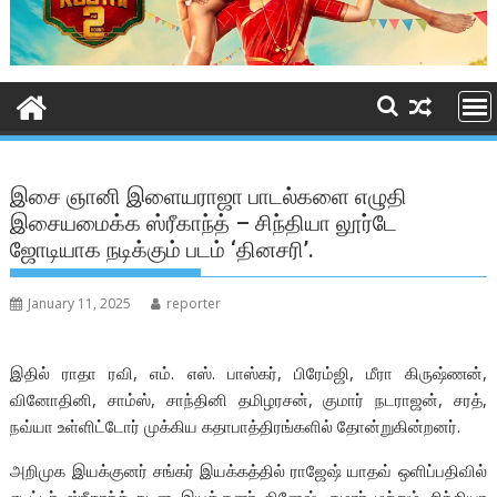
இசை ஞானி இளையராஜா பாடல்களை எழுதி
இசையமைக்க ஸ்ரீகாந்த் – சிந்தியா லூர்டே
ஜோடியாக நடிக்கும் படம் ‘தினசரி’.
January 11, 2025
reporter
இதில் ராதா ரவி, எம். எஸ். பாஸ்கர், பிரேம்ஜி, மீரா கிருஷ்ணன்,
வினோதினி, சாம்ஸ், சாந்தினி தமிழரசன், குமார் நடராஜன், சரத்,
நவ்யா உள்ளிட்டோர் முக்கிய கதாபாத்திரங்களில் தோன்றுகின்றனர்.
அறிமுக இயக்குனர் சங்கர் இயக்கத்தில் ராஜேஷ் யாதவ் ஒளிப்பதிவில்