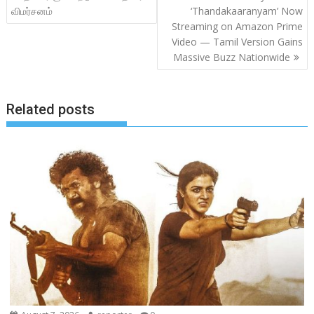
o
A
navigation
விமர்சனம்
‘Thandakaaranyam’ Now
o
p
Streaming on Amazon Prime
k
p
Video — Tamil Version Gains
Massive Buzz Nationwide
Related posts