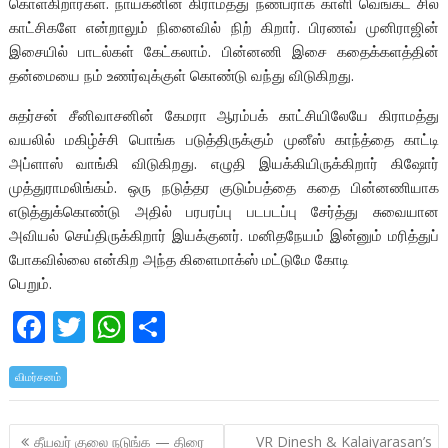
கொள்கிறார்கள். நாயகனின் கிராமத்து நண்பராக காளி வெங்கட் சில
காட்சிகளே என்றாலும் நினைவில் நிற் கிறார். பிரணவ் முனிராஜின்
இசையில் பாடல்கள் கேட்கலாம். பின்னணி இசை கதைக்களத்தின்
தன்மையை நம் உணர்வுக்குள் கொண்டு வந்து விடுகிறது.
சுதர்சன் சீனிவாசனின் கேமரா ஆரம்பக் காட்சியிலேயே கிராமத்து
வயலில் மகிழ்ச்சி பொங்க படுத்திருக்கும் முனீஸ் காந்த்தை காட்டி
அப்ளாஸ் வாங்கி விடுகிறது. எழுதி இயக்கியிருக்கிறார் கிஷோர்
முத்துராமலிங்கம். ஒரு நடுத்தர குடும்பத்தை கதை பின்னணியாக
எடுத்துக்கொண்டு அதில் பரபரப்பு படபடப்பு சேர்த்து சுவையான
அவியல் செய்திருக்கிறார் இயக்குனர். மனிதநேயம் இன்னும் மரித்துப்
போகவில்லை என்கிற அந்த கிளைமாக்ஸ் மட்டுமே கோடி
பெறும்.
F
T
W
S
ac
w
h
h
விமர்சனம்
e
itt
at
ar
b
er
s
e
Post
தீயவர் குலை நடுங்க — திரை
VR Dinesh & Kalaiyarasan’s