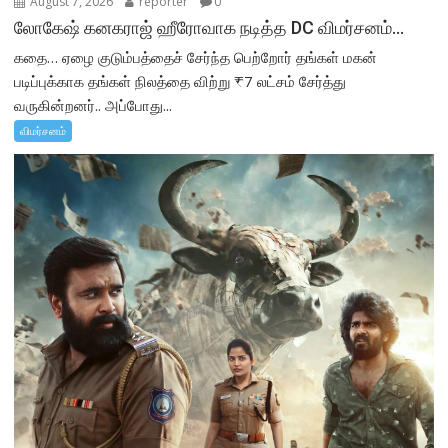
August 7, 2026
reporter
0
லோகேஷ் கனகராஜ் ஹீரோவாக நடித்த DC விமர்சனம்…
கதை… ஏழை குடும்பத்தைச் சேர்ந்த பெற்றோர் தங்கள் மகன்
படிப்புக்காக தங்கள் நிலத்தை விற்று ₹7 லட்சம் சேர்த்து
வருகின்றனர்.. அப்போது...
விமர்சனம்