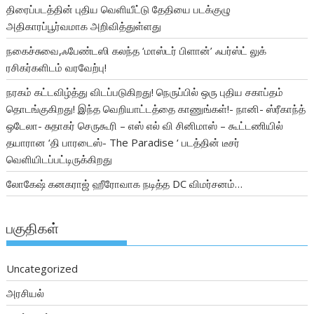
திரைப்படத்தின் புதிய வெளியீட்டு தேதியை படக்குழு
அதிகாரப்பூர்வமாக அறிவித்துள்ளது
நகைச்சுவை,ஃபேண்டஸி கலந்த ‘மாஸ்டர் பிளான்’ ஃபர்ஸ்ட் லுக்
ரசிகர்களிடம் வரவேற்பு!
நரகம் கட்டவிழ்த்து விடப்படுகிறது! நெருப்பில் ஒரு புதிய சகாப்தம்
தொடங்குகிறது! இந்த வெறியாட்டத்தை காணுங்கள்!- நானி- ஸ்ரீகாந்த்
ஒடேலா- சுதாகர் செருகூரி – எஸ் எல் வி சினிமாஸ் – கூட்டணியில்
தயாரான ‘தி பாரடைஸ்- The Paradise ‘ படத்தின் டீசர்
வெளியிடப்பட்டிருக்கிறது
லோகேஷ் கனகராஜ் ஹீரோவாக நடித்த DC விமர்சனம்…
பகுதிகள்
Uncategorized
அரசியல்