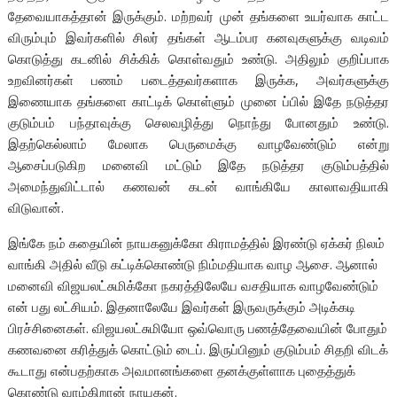
தேவையாகத்தான் இருக்கும். மற்றவர் முன் தங்களை உயர்வாக காட்ட
விரும்பும் இவர்களில் சிலர் தங்கள் ஆடம்பர கனவுகளுக்கு வடிவம்
கொடுத்து கடனில் சிக்கிக் கொள்வதும் உண்டு. அதிலும் குறிப்பாக
உறவினர்கள் பணம் படைத்தவர்களாக இருக்க, அவர்களுக்கு
இணையாக தங்களை காட்டிக் கொள்ளும் முனை ப்பில் இதே நடுத்தர
குடும்பம் பந்தாவுக்கு செலவழித்து நொந்து போனதும் உண்டு.
இதற்கெல்லாம் மேலாக பெருமைக்கு வாழவேண்டும் என்று
ஆசைப்படுகிற மனைவி மட்டும் இதே நடுத்தர குடும்பத்தில்
அமைந்துவிட்டால் கணவன் கடன் வாங்கியே காலாவதியாகி
விடுவான்.
இங்கே நம் கதையின் நாயகனுக்கோ கிராமத்தில் இரண்டு ஏக்கர் நிலம்
வாங்கி அதில் வீடு கட்டிக்கொண்டு நிம்மதியாக வாழ ஆசை. ஆனால்
மனைவி விஜயலட்சுமிக்கோ நகரத்திலேயே வசதியாக வாழவேண்டும்
என் பது லட்சியம். இதனாலேயே இவர்கள் இருவருக்கும் அடிக்கடி
பிரச்சினைகள். விஜயலட்சுமியோ ஒவ்வொரு பணத்தேவையின் போதும்
கணவனை கரித்துக் கொட்டும் டைப். இருப்பினும் குடும்பம் சிதறி விடக்
கூடாது என்பதற்காக அவமானங்களை தனக்குள்ளாக புதைத்துக்
கொண்டு வாழ்கிறான் நாயகன்.