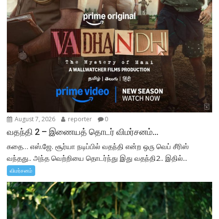
August 7, 2026
reporter
0
வதந்தி 2 – இணையத் தொடர் விமர்சனம்…
கதை… எஸ்.ஜே. சூர்யா நடிப்பில் வதந்தி என்ற ஒரு வெப் சீரிஸ்
வந்தது.. அந்த வெற்றியை தொடர்ந்து இது வதந்தி2.. இதில்...
விமர்சனம்