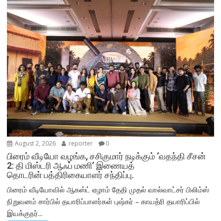
August 2, 2026
reporter
0
பிரைம் வீடியோ வழங்க, சசிகுமார் நடிக்கும் ‘வதந்தி சீசன்
2: தி மிஸ்டரி ஆஃப் மணி’ இணையத்
தொடரின் பத்திரிகையாளர் சந்திப்பு.
பிரைம் வீடியோவில் ஆகஸ்ட் ஏழாம் தேதி முதல் வால்வாட்சர் பிலிம்ஸ்
நிறுவனம் சார்பில் தயாரிப்பாளர்கள் புஷ்கர் – காயத்ரி தயாரிப்பில்
இயக்குநர்...