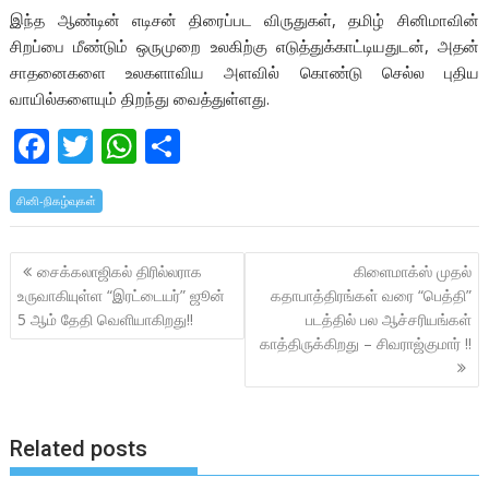
இந்த ஆண்டின் எடிசன் திரைப்பட விருதுகள், தமிழ் சினிமாவின்
சிறப்பை மீண்டும் ஒருமுறை உலகிற்கு எடுத்துக்காட்டியதுடன், அதன்
சாதனைகளை உலகளாவிய அளவில் கொண்டு செல்ல புதிய
வாயில்களையும் திறந்து வைத்துள்ளது.
F
T
W
S
ac
w
h
h
சினி-நிகழ்வுகள்
e
itt
at
ar
b
er
s
e
Post
சைக்கலாஜிகல் திரில்லராக
கிளைமாக்ஸ் முதல்
o
A
navigation
உருவாகியுள்ள “இரட்டையர்” ஜூன்
கதாபாத்திரங்கள் வரை “பெத்தி”
o
p
5 ஆம் தேதி வெளியாகிறது!!
படத்தில் பல ஆச்சரியங்கள்
k
p
காத்திருக்கிறது – சிவராஜ்குமார் !!
Related posts