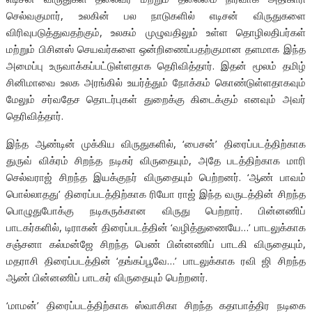
செல்வகுமார், உலகின் பல நாடுகளில் எடிசன் விருதுகளை
விரிவுபடுத்துவதற்கும், உலகம் முழுவதிலும் உள்ள தொழிலதிபர்கள்
மற்றும் பிசினஸ் செயவர்களை ஒன்றிணைப்பதற்குமான தளமாக இந்த
அமைப்பு உருவாக்கப்பட்டுள்ளதாக தெரிவித்தார். இதன் மூலம் தமிழ்
சினிமாவை உலக அரங்கில் உயர்த்தும் நோக்கம் கொண்டுள்ளதாகவும்
மேலும் சர்வதேச தொடர்புகள் துறைக்கு கிடைக்கும் எனவும் அவர்
தெரிவித்தார்.
இந்த ஆண்டின் முக்கிய விருதுகளில், ‘பைசன்’ திரைப்படத்திற்காக
துருவ் விக்ரம் சிறந்த நடிகர் விருதையும், அதே படத்திற்காக மாரி
செல்வராஜ் சிறந்த இயக்குநர் விருதையும் பெற்றனர். ‘ஆண் பாவம்
பொல்லாதது’ திரைப்படத்திற்காக ரியோ ராஜ் இந்த வருடத்தின் சிறந்த
பொழுதுபோக்கு நடிகருக்கான விருது பெற்றார். பின்னணிப்
பாடகர்களில், டிராகன் திரைப்படத்தின் ‘வழித்துணையே…’ பாடலுக்காக
சஞ்சனா கல்மன்ஜே சிறந்த பெண் பின்னணிப் பாடகி விருதையும்,
மதராசி திரைப்படத்தின் ‘தங்கப்பூவே…’ பாடலுக்காக ரவி ஜி சிறந்த
ஆண் பின்னணிப் பாடகர் விருதையும் பெற்றனர்.
‘மாமன்’ திரைப்படத்திற்காக ஸ்வாசிகா சிறந்த கதாபாத்திர நடிகை