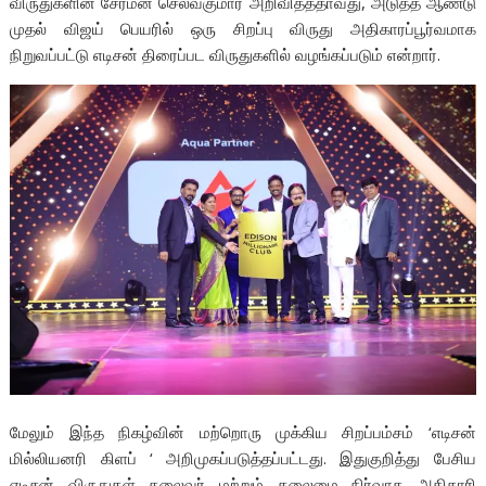
விருதுகளின் சேர்மன் செல்வகுமார் அறிவித்ததாவது, அடுத்த ஆண்டு
முதல் விஜய் பெயரில் ஒரு சிறப்பு விருது அதிகாரப்பூர்வமாக
நிறுவப்பட்டு எடிசன் திரைப்பட விருதுகளில் வழங்கப்படும் என்றார்.
மேலும் இந்த நிகழ்வின் மற்றொரு முக்கிய சிறப்பம்சம் ‘எடிசன்
மில்லியனரி கிளப் ‘ அறிமுகப்படுத்தப்பட்டது. இதுகுறித்து பேசிய
எடிசன் விருதுகள் தலைவர் மற்றும் தலைமை நிர்வாக அதிகாரி