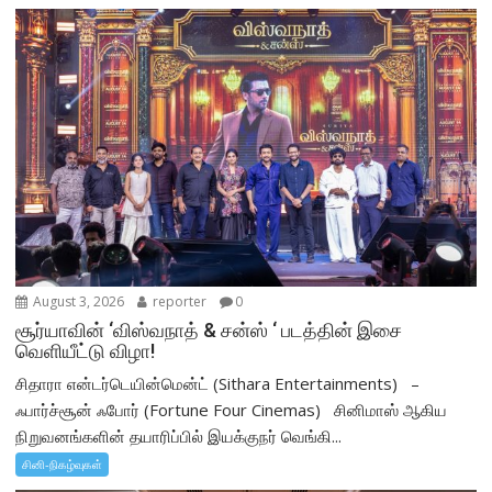
August 3, 2026
reporter
0
சூர்யாவின் ‘விஸ்வநாத் & சன்ஸ் ‘ படத்தின் இசை
வெளியீட்டு விழா!
சிதாரா என்டர்டெயின்மென்ட் (Sithara Entertainments) –
ஃபார்ச்சூன் ஃபோர் (Fortune Four Cinemas) சினிமாஸ் ஆகிய
நிறுவனங்களின் தயாரிப்பில் இயக்குநர் வெங்கி...
சினி-நிகழ்வுகள்