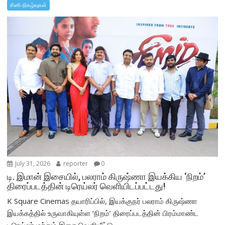
சினி-நிகழ்வுகள்
July 31, 2026
reporter
0
டி. இமான் இசையில், பலராம் கிருஷ்ணா இயக்கிய ‘நிறம்’
திரைப்படத்தின் டிரெய்லர் வெளியிடப்பட்டது!
K Square Cinemas தயாரிப்பில், இயக்குநர் பலராம் கிருஷ்ணா
இயக்கத்தில் உருவாகியுள்ள ‘நிறம்’ திரைப்படத்தின் பிரம்மாண்ட
டிரெய்லர் மற்றும் இசை வெளியீட்டு...