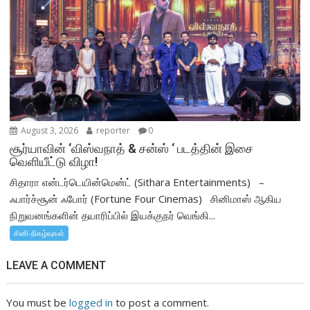
August 3, 2026
reporter
0
சூர்யாவின் ‘விஸ்வநாத் & சன்ஸ் ‘ படத்தின் இசை
வெளியீட்டு விழா!
சிதாரா என்டர்டெயின்மென்ட் (Sithara Entertainments) –
ஃபார்ச்சூன் ஃபோர் (Fortune Four Cinemas) சினிமாஸ் ஆகிய
நிறுவனங்களின் தயாரிப்பில் இயக்குநர் வெங்கி...
சினி-நிகழ்வுகள்
LEAVE A COMMENT
You must be
logged in
to post a comment.