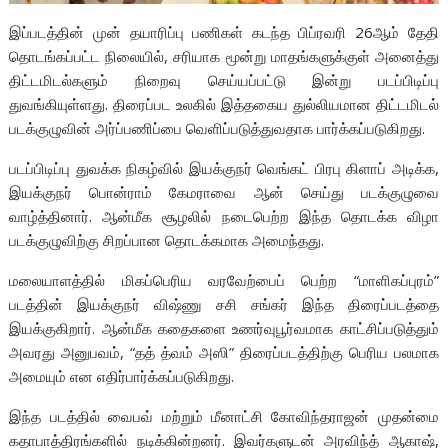
இப்படத்தின் முன் தயாரிப்பு பணிகள் கடந்த பிப்ரவரி 26ஆம் தேதி
தொடங்கப்பட்ட நிலையில், சரியாக மூன்று மாதங்களுக்குள் அனைத்து
திட்டமிடல்களும் நிறைவு செய்யப்பட்டு இன்று படப்பிடிப்பு
துவங்கியுள்ளது. திரைப்பட உலகில் இத்தகைய துல்லியமான திட்டமிடல்
படக்குழுவின் அர்ப்பணிப்பை வெளிப்படுத்துவதாக பார்க்கப்படுகிறது.
படப்பிடிப்பு துவக்க நிகழ்வில் இயக்குநர் வெங்கட் பிரபு கிளாப் அடிக்க,
இயக்குநர் பொன்ராம் கேமராவை ஆன் செய்து படக்குழுவை
வாழ்த்தினார். ஆன்மீக சூழலில் நடைபெற்ற இந்த தொடக்க விழா
படக்குழுவிற்கு சிறப்பான தொடக்கமாக அமைந்தது.
மலையாளத்தில் மிகப்பெரிய வரவேற்பைப் பெற்ற “மாளிகப்புரம்”
படத்தின் இயக்குநர் விஷ்ணு சசி சங்கர் இந்த திரைப்படத்தை
இயக்குகிறார். ஆன்மீக கதைகளை உணர்வுபூர்வமாக காட்சிப்படுத்தும்
அவரது அனுபவம், “தத் த்வம் அஸி” திரைப்படத்திற்கு பெரிய பலமாக
அமையும் என எதிர்பார்க்கப்படுகிறது.
இந்த படத்தில் வைபவ் மற்றும் மீனாட்சி கோவிந்தராஜன் முதன்மை
கதாபாத்திரங்களில் நடிக்கின்றனர். இவர்களுடன் அரவிந்த் ஆகாஷ்,