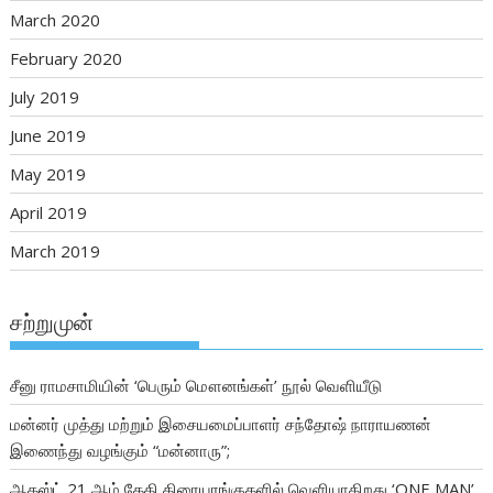
March 2020
February 2020
July 2019
June 2019
May 2019
April 2019
March 2019
சற்றுமுன்
சீனு ராமசாமியின் ‘பெரும் மௌனங்கள்’ நூல் வெளியீடு
மன்னர் முத்து மற்றும் இசையமைப்பாளர் சந்தோஷ் நாராயணன்
இணைந்து வழங்கும் “மன்னாரு”;
ஆகஸ்ட் 21 ஆம் தேதி திரையரங்குகளில் வெளியாகிறது ‘ONE MAN’