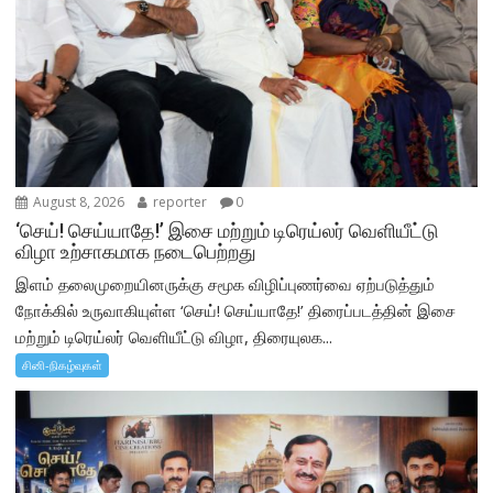
August 8, 2026
reporter
0
‘செய்! செய்யாதே!’ இசை மற்றும் டிரெய்லர் வெளியீட்டு
விழா உற்சாகமாக நடைபெற்றது
இளம் தலைமுறையினருக்கு சமூக விழிப்புணர்வை ஏற்படுத்தும்
நோக்கில் உருவாகியுள்ள ‘செய்! செய்யாதே!’ திரைப்படத்தின் இசை
மற்றும் டிரெய்லர் வெளியீட்டு விழா, திரையுலக...
சினி-நிகழ்வுகள்