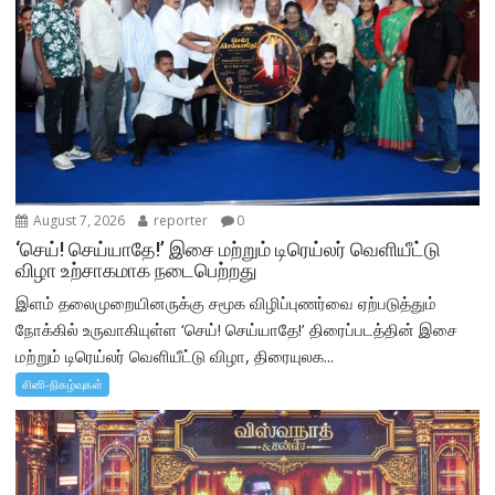
August 7, 2026
reporter
0
‘செய்! செய்யாதே!’ இசை மற்றும் டிரெய்லர் வெளியீட்டு
விழா உற்சாகமாக நடைபெற்றது
இளம் தலைமுறையினருக்கு சமூக விழிப்புணர்வை ஏற்படுத்தும்
நோக்கில் உருவாகியுள்ள ‘செய்! செய்யாதே!’ திரைப்படத்தின் இசை
மற்றும் டிரெய்லர் வெளியீட்டு விழா, திரையுலக...
சினி-நிகழ்வுகள்