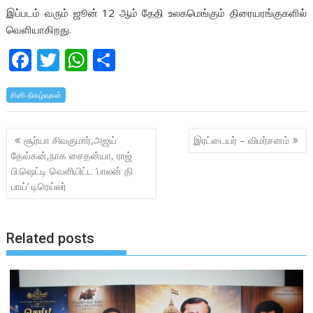
இப்படம் வரும் ஜூன் 12 ஆம் தேதி உலகமெங்கும் திரையரங்குகளில்
வெளியாகிறது.
F
T
W
S
ac
w
h
h
சினி-நிகழ்வுகள்
e
itt
at
ar
b
er
s
e
Post
சூர்யா சிவகுமார்,அஜய்
இரட்டையர் – விமர்சனம்
o
A
navigation
தேவ்கன்,நாக சைதன்யா, ராஜ்
o
p
பி.ஷெட்டி வெளியிட்ட ‘பாலன் தி
k
p
பாய்’ டிரெய்லர்
Related posts