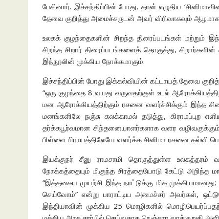
பேசினார். இச்சந்திப்பின் போது, தான் எழுதிய ‘சினிமாவ
தேவை குறித்து அமைச்சருடன் அவர் விரிவாகவும் ஆழமாகவு
உலகக் குழந்தைகளின் சிறந்த திரைப்படங்கள் மற்றும் இந
சிறந்த சிறார் திரைப்படங்களைத் தொகுத்து, சிறார்கள
இந்நூலின் முக்கிய நோக்கமாகும்.
இச்சந்திப்பின் போது இக்கல்வியின் கட்டாயத் தேவை குறித்
“ஒரு குழந்தை 8 வயது வருவதற்குள் உடல் ஆரோக்கியத்தி
மன ஆரோக்கியத்திற்கும் ரசனை வளர்ச்சிக்கும் இந்த சினி
மனங்களிலே நஞ்சு கலக்காமல் தடுத்து, கிராமப்புற
தர்க்கபூர்வமான சிந்தனையாளர்களாக வளர வழிவகுக்கும்
பிள்ளை பிராயத்திலேயே வளர்க்க சினிமா ரசனை கல்வி பெரித
இயக்குநர் சீனு ராமசாமி தொகுத்துள்ள உலகத்தரம் வ
நோக்கத்தையும் மிகுந்த சிரத்தையோடு கேட்டு அறிந்த மாண்
“இத்தகைய முயற்சி இந்த நாட்டுக்கு மிக முக்கியமானது;
செய்வோம்” என்று பாராட்டிய அமைச்சர் அவர்கள், ஒட
இந்தியாவின் முக்கிய 25 மொழிகளில் மொழிபெயர்ப்பத
மத்திய அரசு சார்பில் செய்வதாக நெஞ்சார வாக்குறுதி அளித