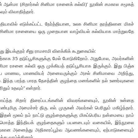
ின் ஆன்மா (சிறார்கள் சினிமா ரசனைக் கல்வி)’ நூலின் சமகால சமூகத்
ம் விவாதித்தார்.
்தியாவில் எடுக்கப்பட்ட நேர்த்தியான, உலக சினிமா தரத்திலான மிகச்
ின் சினிமா ரசனையை ஒரு முறையான வாழ்வியல் கல்வியாக மாற்றுவதே
து இயக்குநர் சீனு ராமசாமி விளக்கிக் கூறுகையில்:
ற்காக 35 தடுப்பூசிகளுக்கு மேல் போடுகிறோம். அதுபோல, அவர்களின்
மா ரசனை கல்வி ஒரு முக்கியத் தடுப்பூசியாக இருக்கும். இது பிஞ்சு
 எளிய மாணவ, மாணவியர் அனைவருக்கும் அசல் சினிமாவை அறிந்து,
. இந்த பரந்த பாரத தேசத்தின் குழந்தை மனங்களில் நல் உணர்வுகளை
ும் உதவும்” என்றார்.
ாய்ந்த சிறார் திரைப்படங்களின் விவரங்களையும், நூலின் உன்னத
புமிகு அமைச்சர் திரு. எல். முருகன் அவர்கள் பெரிதும் மகிழ்ந்தார்.
 இதன் மூலம் நம் நாட்டு குழந்தைகளுக்கு மிகப்பெரிய நன்மையை நாம்
்டுமொத்த இந்தியக் குழந்தைகளும் பயனடையும் வகையில், இந்நூலை
ற்கான அனைத்து அதிகாரப்பூர்வ ஆவணங்களையும், ஏற்பாடுகளையும்
்து வாழ்த்தினார்.