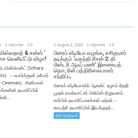
6
reporter
0
August 2, 2026
reporter
0
‘விஸ்வநாத் & சன்ஸ் ‘
பிரைம் வீடியோ வழங்க, சசிகுமார்
சை வெளியீட்டு விழா!
நடிக்கும் ‘வதந்தி சீசன் 2: தி
மிஸ்டரி ஆஃப் மணி’ இணையத்
டெயின்மென்ட் (Sithara
தொடரின் பத்திரிகையாளர்
ts) – ஃபார்ச்சூன் ஃபோர்
சந்திப்பு.
r Cinemas) சினிமாஸ்
பிரைம் வீடியோவில் ஆகஸ்ட் ஏழாம் தேதி
்களின் தயாரிப்பில்
முதல் வால்வாட்சர் பிலிம்ஸ் நிறுவனம்
கி...
சார்பில் தயாரிப்பாளர்கள் புஷ்கர் –
காயத்ரி தயாரிப்பில் இயக்குநர்...
சினி-நிகழ்வுகள்