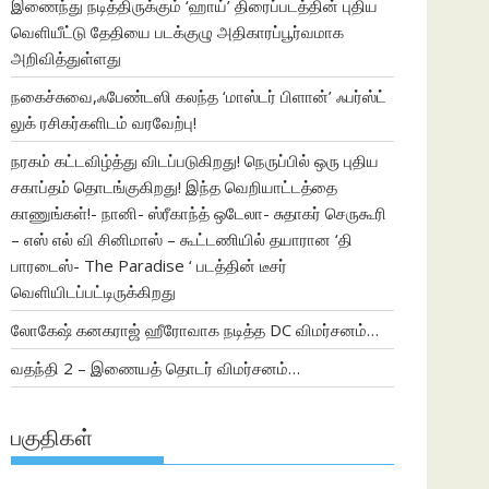
இணைந்து நடித்திருக்கும் ‘ஹாய்’ திரைப்படத்தின் புதிய
வெளியீட்டு தேதியை படக்குழு அதிகாரப்பூர்வமாக
அறிவித்துள்ளது
நகைச்சுவை,ஃபேண்டஸி கலந்த ‘மாஸ்டர் பிளான்’ ஃபர்ஸ்ட்
லுக் ரசிகர்களிடம் வரவேற்பு!
நரகம் கட்டவிழ்த்து விடப்படுகிறது! நெருப்பில் ஒரு புதிய
சகாப்தம் தொடங்குகிறது! இந்த வெறியாட்டத்தை
காணுங்கள்!- நானி- ஸ்ரீகாந்த் ஒடேலா- சுதாகர் செருகூரி
– எஸ் எல் வி சினிமாஸ் – கூட்டணியில் தயாரான ‘தி
பாரடைஸ்- The Paradise ‘ படத்தின் டீசர்
வெளியிடப்பட்டிருக்கிறது
லோகேஷ் கனகராஜ் ஹீரோவாக நடித்த DC விமர்சனம்…
வதந்தி 2 – இணையத் தொடர் விமர்சனம்…
பகுதிகள்