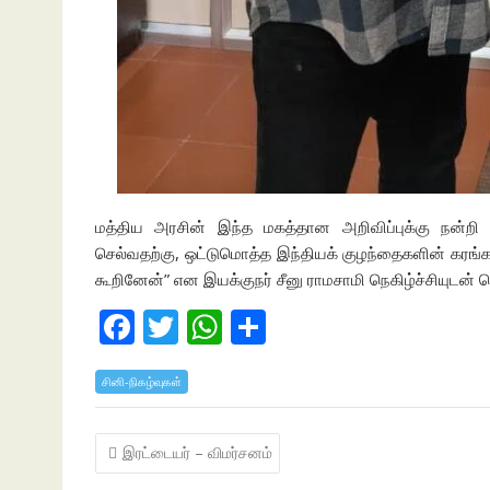
மத்திய அரசின் இந்த மகத்தான அறிவிப்புக்கு நன்றி 
செல்வதற்கு, ஒட்டுமொத்த இந்தியக் குழந்தைகளின் கரங்க
கூறினேன்” என இயக்குநர் சீனு ராமசாமி நெகிழ்ச்சியுடன் தெ
F
T
W
S
ac
w
h
h
சினி-நிகழ்வுகள்
e
itt
at
ar
b
er
s
e
Post
இரட்டையர் – விமர்சனம்
o
A
navigation