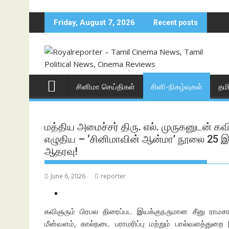
Skip
to
Friday, August 7, 2026
Recent posts
content
சினிமா செய்திகள்
சினி-நிகழ்வுகள்
தம
மத்திய அமைச்சர் திரு. எல். முருகனுடன் கவி
எழுதிய – ‘சினிமாவின் ஆன்மா’ நூலை 25 
ஆதரவு!
June 6, 2026
reporter
கவிஞரும் பிரபல திரைப்பட இயக்குநருமான சீனு ராமசாம
மீன்வளம், கால்நடை பராமரிப்பு மற்றும் பால்வளத்துறை