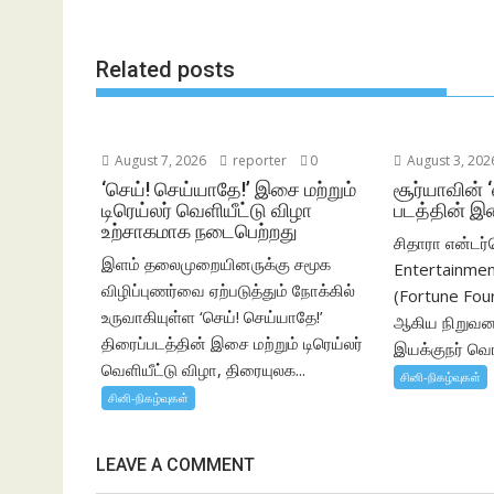
o
p
k
p
Related posts
August 7, 2026
reporter
0
August 3, 202
‘செய்! செய்யாதே!’ இசை மற்றும்
சூர்யாவின் 
டிரெய்லர் வெளியீட்டு விழா
படத்தின் இ
உற்சாகமாக நடைபெற்றது
சிதாரா என்டர்
இளம் தலைமுறையினருக்கு சமூக
Entertainmen
விழிப்புணர்வை ஏற்படுத்தும் நோக்கில்
(Fortune Fou
உருவாகியுள்ள ‘செய்! செய்யாதே!’
ஆகிய நிறுவனங
திரைப்படத்தின் இசை மற்றும் டிரெய்லர்
இயக்குநர் வெங்
வெளியீட்டு விழா, திரையுலக...
சினி-நிகழ்வுகள்
சினி-நிகழ்வுகள்
LEAVE A COMMENT