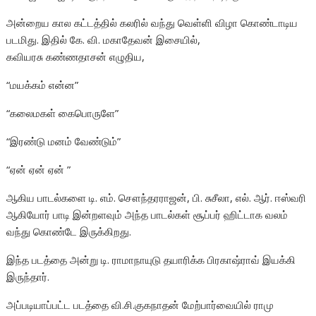
அன்றைய கால கட்டத்தில் கலரில் வந்து வெள்ளி விழா கொண்டாடிய
படமிது. இதில் கே. வி. மகாதேவன் இசையில்,
கவியரசு கண்ணதாசன் எழுதிய,
“மயக்கம் என்ன”
“கலைமகள் கைபொருளே”
“இரண்டு மனம் வேண்டும்”
“ஏன் ஏன் ஏன் ”
ஆகிய பாடல்களை டி. எம். சௌந்தரராஜன், பி. சுசீலா, எல். ஆர். ஈஸ்வரி
ஆகியோர் பாடி இன்றளவும் அந்த பாடல்கள் சூப்பர் ஹிட்டாக வலம்
வந்து கொண்டே இருக்கிறது.
இந்த படத்தை அன்று டி. ராமாநாயுடு தயாரிக்க பிரகாஷ்ராவ் இயக்கி
இருந்தார்.
அப்படியாப்பட்ட படத்தை வி.சி.குகநாதன் மேற்பார்வையில் ராமு