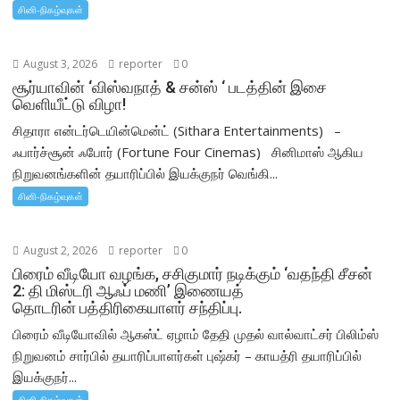
சினி-நிகழ்வுகள்
August 3, 2026
reporter
0
சூர்யாவின் ‘விஸ்வநாத் & சன்ஸ் ‘ படத்தின் இசை
வெளியீட்டு விழா!
சிதாரா என்டர்டெயின்மென்ட் (Sithara Entertainments) –
ஃபார்ச்சூன் ஃபோர் (Fortune Four Cinemas) சினிமாஸ் ஆகிய
நிறுவனங்களின் தயாரிப்பில் இயக்குநர் வெங்கி...
சினி-நிகழ்வுகள்
August 2, 2026
reporter
0
பிரைம் வீடியோ வழங்க, சசிகுமார் நடிக்கும் ‘வதந்தி சீசன்
2: தி மிஸ்டரி ஆஃப் மணி’ இணையத்
தொடரின் பத்திரிகையாளர் சந்திப்பு.
பிரைம் வீடியோவில் ஆகஸ்ட் ஏழாம் தேதி முதல் வால்வாட்சர் பிலிம்ஸ்
நிறுவனம் சார்பில் தயாரிப்பாளர்கள் புஷ்கர் – காயத்ரி தயாரிப்பில்
இயக்குநர்...
சினி-நிகழ்வுகள்