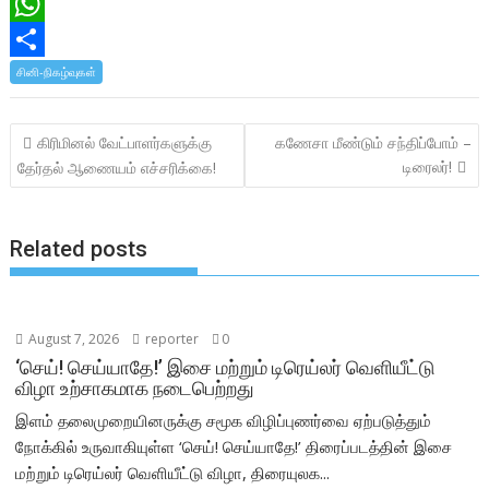
a
T
c
w
W
e
i
h
S
சினி-நிகழ்வுகள்
b
t
a
h
Post
கிரிமினல் வேட்பாளர்களுக்கு
கணேசா மீண்டும் சந்திப்போம் –
o
t
t
a
navigation
டிரைலர்!
தேர்தல் ஆணையம் எச்சரிக்கை!
o
e
s
r
k
r
A
e
Related posts
p
p
August 7, 2026
reporter
0
‘செய்! செய்யாதே!’ இசை மற்றும் டிரெய்லர் வெளியீட்டு
விழா உற்சாகமாக நடைபெற்றது
இளம் தலைமுறையினருக்கு சமூக விழிப்புணர்வை ஏற்படுத்தும்
நோக்கில் உருவாகியுள்ள ‘செய்! செய்யாதே!’ திரைப்படத்தின் இசை
மற்றும் டிரெய்லர் வெளியீட்டு விழா, திரையுலக...