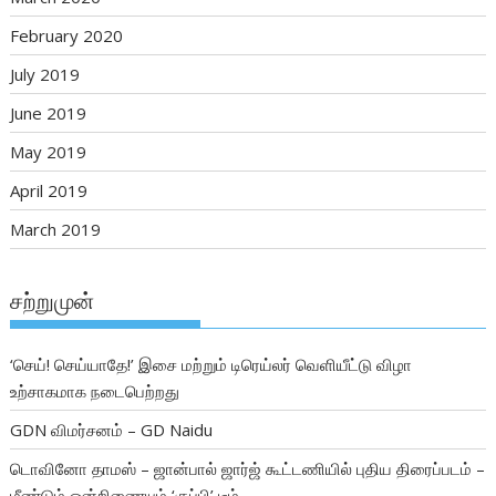
February 2020
July 2019
June 2019
May 2019
April 2019
March 2019
சற்றுமுன்
‘செய்! செய்யாதே!’ இசை மற்றும் டிரெய்லர் வெளியீட்டு விழா
உற்சாகமாக நடைபெற்றது
GDN விமர்சனம் – GD Naidu
டொவினோ தாமஸ் – ஜான்பால் ஜார்ஜ் கூட்டணியில் புதிய திரைப்படம் –
மீண்டும் ஒன்றிணையும் ‘குப்பி’ டீம்