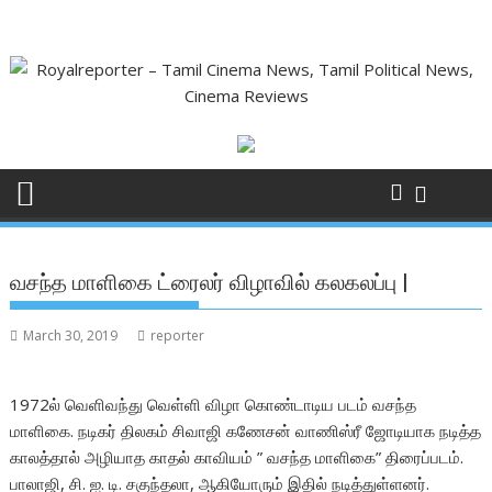
Skip
to
content
வசந்த மாளிகை ட்ரைலர் விழாவில் கலகலப்பு |
March 30, 2019
reporter
1972ல் வெளிவந்து வெள்ளி விழா கொண்டாடிய படம் வசந்த
மாளிகை. நடிகர் திலகம் சிவாஜி கணேசன் வாணிஸ்ரீ ஜோடியாக நடித்த
காலத்தால் அழியாத காதல் காவியம் ” வசந்த மாளிகை” திரைப்படம்.
பாலாஜி, சி. ஐ. டி. சகுந்தலா, ஆகியோரும் இதில் நடித்துள்ளனர்.