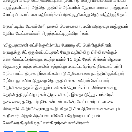
தொகுதி அதை விட்டுக்கொடுக்க முடியாது என்று மணிசங்கர் அய்யர்
மறுத்துவிட்டார். அத்தொகுதியில் அய்யரின் ஆதரவாளரான ராஜ்குமார்
போட்டியிடலாம் என எதிர்பார்க்கப்படுகிறது”என்று தெரிவித்திருந்தோம்.
அதன்படியே வேளச்சேரி ஹசன் மௌலானா, மயிலாடுதுறை ராஜ்குமார்
ஆகிய வேட்பாளர்கள் நிறுத்தப்பட்டிருக்கிறார்கள்.
“விஜயதாரணி கட்சிக்குள்ளேயே போராடி சீட் பெற்றிருக்கிறார்.
அவருக்கு சீட் ஒதுக்கப்பட்டதால் வேறு வழியின்று பிரின்ஸுக்கும்
கொடுக்கப்பட்டுள்ளது. கடந்த மார்ச் 15 ஆம் தேதி திங்கள் கிழமை
திருவாரூர் வந்த ஸ்டாலின் சுற்றுப்புற மாவட்ட தேர்தல் நிலவரம் பற்றி
அம்மாவட்ட திமுக நிர்வாகிகளோடு ஆலோசனை நடத்தியிருக்கிறார்.
அப்போது மயிலாடுதுறை தொகுதியில் காஙகிரஸ் வேட்பாளர்
அறிவிக்காததால் இன்னும் பணிகள் தொடங்கப்படவில்லை என்று
தெரிவித்திருக்கிறார்கள் திமுகவினர். இதையடுத்து காங்கிரஸ்
தலைவரைத் தொடர்புகொண்ட ஸ்டாலின், வேட்பாளர் பட்டியலை
விரைவில் அறிவிக்குமாறு கூறியதோடு சில ஆலோசனைகளையும்
கூறினார். அதன் அடிப்படையிலேயே நேற்றைய பட்டியல்
வெளிவந்திருக்கிறது” என்கிறார்கள் காங்கிரசார்.