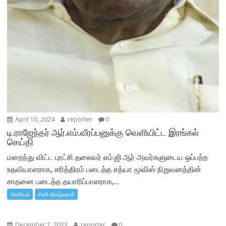
April 10, 2024
reporter
0
டி.ராஜேந்தர் ஆர்.எம்.வீரப்பனுக்கு வெளியிட்ட இரங்கல்
செய்தி
மறைந்து விட்ட புரட்சி தலைவர் எம்.ஜி.ஆர் அவர்களுடைய ஒப்பற்ற
உதவியாளராக, சரித்திரம் படைத்த சத்யா மூவிஸ் நிறுவனத்தின்
சாதனை படைத்த தயாரிப்பாளராக,...
அரசியல்
சினி-நிகழ்வுகள்
December 7, 2023
reporter
0