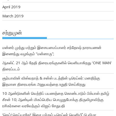
April 2019
March 2019
சற்றுமுன்
மன்னர் முத்து மற்றும் இசையமைப்பாளர் சந்தோஷ் நாராயணன்
இணைந்து வழங்கும் “மன்னாரு”;
ஆகஸ்ட் 21 ஆம் தேதி திரையரங்குகளில் வெளியாகிறது ‘ONE MAN’
திரைப்படம்
சூர்யாவின் விஸ்வநாத் & சன்ஸ் படத்தின் டிரெய்லர்: மனதிற்கு
இதமான திரையரங்க அனுபவத்தை உறுதி செய்கிறது
10 ஆண்டுகளின் வெற்றிப் பயணத்தை கொண்டாடும் பிக்பாஸ் தமிழ்
சீசன் 10; ஆண்டின் மிகப்பெரிய பொழுதுபோக்கு திருவிழாவிற்கு
ரசிகர்களை வரவேற்கும் விஜய் சேதுபதி
‘செய்! செய்யாதே!’ இசை மற்றும் டிரெய்லர் வெளியீட்டு விழா