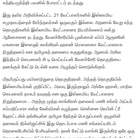
சத்தியமூர்த்தி பவனில் போராட்டம் நடந்தது.
இது தவிர அறிவிக்கப்பட்ட 21 வேட்பாளர்களில் இஸ்லாமிய
சமுதாயத்தைச் சேர்ந்தவர்கள் ஒருவரும் இல்லை. அதனால் வேறு எந்த
தொகுதிகளில் இஸ்லாமிய வேட்பாளரை நியமிக்கலாம் என்று
ஆலோசனை நடந்தது. வேளச்சேரியில் முன்னாள் எம்பி ஆரூணின்
மகனான இளைஞர் காங்கிரஸ் ஹஸன் மௌலானா வேட்பாளராக
நிறுத்தலாம் என தமிழகத் தலைமை கருதுகிறது. ஆனால் அகில
இந்தியச் செயலாளர் சி டி மெய்யப்பன் வேளச்சேரி தொகுதியை
தனக்குக் கேட்டு டெல்லி வரை அழுத்தம் கொடுக்கிறார்.
மீதமிருப்பது மயிலாடுதுறை தொகுதிதான். அந்தத் தொகுதியில்
இஸ்லாமியர்கள் குறிப்பிட்ட அளவு இருந்தாலும் அங்கே ஹசன், மாநில
செயலாளர் நாகூர் நவுஷத் என ஒரு இஸ்லாமிய வேட்பாளரை
நிறுத்தலாமா… அதற்கு மூத்த காங்கிரஸ் தலைவர் மணி சங்கர் அய்யர்
சம்மதிப்பாரா என்ற கேள்விகள் எழுந்தன. சென்னை ரெயின் ட்ரீ
ஹோட்டலில் தங்கியுள்ள தமிழக தேர்தல் பொறுப்பாளர் குழுவின்
தலைவர் திக்விஜய்சிங் இது தொடர்பாக மணி சங்கரய்யரிடம்
தொலைபேசியில் பேசியுள்ளார். தான் கேட்டு வாங்கி இருக்கிற ஒரே ஒரு