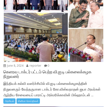
June 8, 2024
reporter
0
கெளரவ டாக்டர் பட்டம் பெற்ற வி.ஐ.டி பல்கலைக்கழக
நிறுவனர்
இந்தியக் கல்வி வளர்ச்சியில் வி.ஐ.டி பல்கலைக்கழகத்தின்
நிறுவனரும் வேந்தருமான டாக்டர் கோ.விஸ்வநாதன் ஐயா அவர்கள்
ஆற்றிய சேவையைப் பாராட்டி அமெரிக்காவின் பிங்ஹாம்டன் ...
அரசியல்
சினிமா செய்திகள்