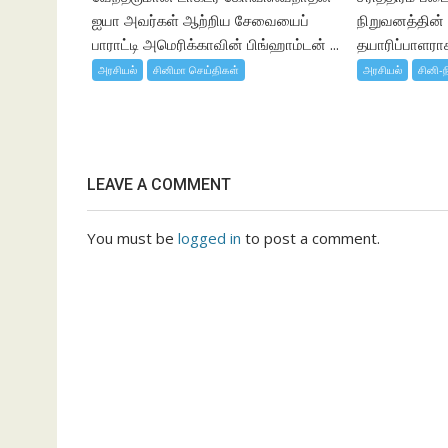
ஐயா அவர்கள் ஆற்றிய சேவையைப்
நிறுவனத்தின
பாராட்டி அமெரிக்காவின் பிங்ஹாம்டன் ...
தயாரிப்பாளராக,
அரசியல்
சினிமா செய்திகள்
அரசியல்
சினி-ந
LEAVE A COMMENT
You must be
logged in
to post a comment.