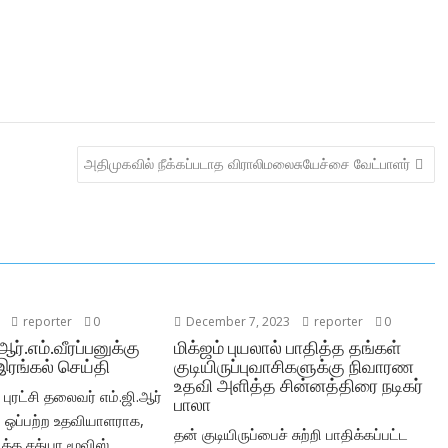
அதிமுகவில் நீக்கப்படாத விராலிமலைசுயேச்சை வேட்பாளர்
reporter
0
December 7, 2023
reporter
0
 ஆர்.எம்.வீரப்பனுக்கு
மிக்ஜம் புயலால் பாதித்த தங்கள்
இரங்கல் செய்தி
குடியிருப்புவாசிகளுக்கு நிவாரண
உதவி அளித்த சின்னத்திரை நடிகர்
புரட்சி தலைவர் எம்.ஜி.ஆர்
பாலா
ஒப்பற்ற உதவியாளராக,
தன் குடியிருப்பைச் சுற்றி பாதிக்கப்பட்ட
ைத்த சத்யா மூவிஸ்