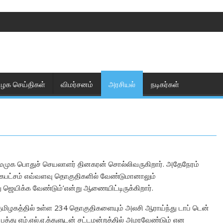
ிழக செய்திகள்
விமர்சனம்
அரசியல்
நடிகர்கள்
மமுக பொதுச் செயலாளர் தினகரன் சொல்லிவருகிறார். அதேநேரம்
திகபட்சம் எவ்வளவு தொகுதிகளில் வேண்டுமானாலும்
ஜெயிக்க வேண்டும்’என்று ஆணையிட்டிருக்கிறார்.
தமிழகத்தில் உள்ள 234 தொகுதிகளையும் அலசி ஆராய்ந்து டாப் டென்
த்து எம்.எல்.ஏ.க்களுடன் சட்டமன்றத்தில் அமரவேண்டும் என