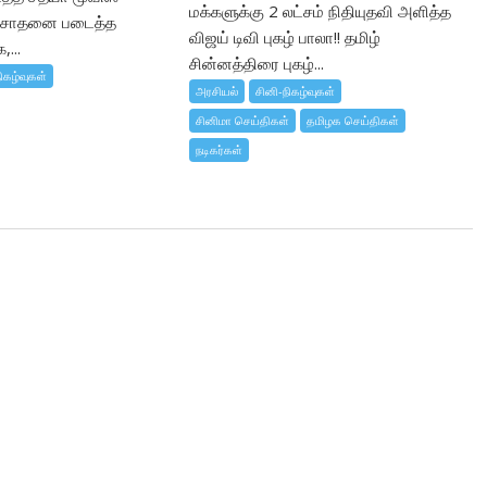
மக்களுக்கு 2 லட்சம் நிதியுதவி அளித்த
் சாதனை படைத்த
விஜய் டிவி புகழ் பாலா!! தமிழ்
...
சின்னத்திரை புகழ்...
ிகழ்வுகள்
அரசியல்
சினி-நிகழ்வுகள்
சினிமா செய்திகள்
தமிழக செய்திகள்
நடிகர்கள்