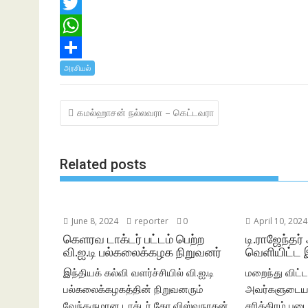
F
a
T
c
w
W
e
i
h
S
அரசியல்
b
t
a
h
Post
கமல்ஹாசன் நல்லவரா – கெட்டவரா
o
t
t
a
navigation
o
e
s
r
k
r
A
e
Related posts
p
p
June 8, 2024
reporter
0
April 10, 2024
கெளரவ டாக்டர் பட்டம் பெற்ற
டி.ராஜேந்தர்
வி.ஐ.டி பல்கலைக்கழக நிறுவனர்
வெளியிட்ட 
இந்தியக் கல்வி வளர்ச்சியில் வி.ஐ.டி
மறைந்து விட்ட 
பல்கலைக்கழகத்தின் நிறுவனரும்
அவர்களுடைய 
வேந்தருமான டாக்டர் கோ.விஸ்வநாதன்
சரித்திரம் பட