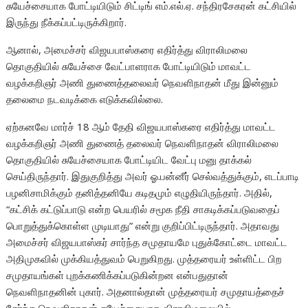
சுயேச்சையாக போட்டியிடும் சிட்டிங் எம்.எல்.ஏ. சந்திரசேகரன் கட்சியில்
இருந்து நீக்கப்பட்டிருக்கிறார்.
ஆனால், அமைச்சர் விஜயபாஸ்கரை எதிர்த்து விராலிமலை
தொகுதியில் சுயேச்சை வேட்பாளராக போட்டியிடும் மாவட்ட
வழக்கறிஞர் அணி துணைத்தலைவர் நெவளிநாதன் மீது இன்னும்
தலைமை நடவடிக்கை எடுக்கவில்லை.
ஏற்கனவே மார்ச் 18 ஆம் தேதி விஜயபாஸ்கரை எதிர்த்து மாவட்ட
வழக்கறிஞர் அணி துணைத் தலைவர் நெவளிநாதன் விராலிமலை
தொகுதியில் சுயேச்சையாக போட்டியிட வேட்பு மனு தாக்கல்
செய்திருந்தார். இதுகுறித்து அவர் ஓ.பன்னீர் செல்வத்துக்கும், எடப்பாடி
பழனிசாமிக்கும் தனித்தனியே கடிதமும் எழுதியிருந்தார். அதில்,
“கட்சிக் கட்டுப்பாடு என்ற பெயரில் சமூக நீதி சாகடிக்கப்படுவதைப்
பொறுத்துக்கொள்ள முடியாது” என்று குறிப்பிட்டிருந்தார். அதாவது
அமைச்சர் விஜயபாஸ்கர் சார்ந்த சமுதாயமே புதுக்கோட்டை மாவட்ட
அதிமுகவில் முக்கியத்துவம் பெறுகிறது. முத்தரையர் உள்ளிட்ட பிற
சமுதாயங்கள் புறக்கணிக்கப்படுகின்றன என்பதுதான்
நெவளிநாதனின் புகார். அதனால்தான் முத்தரையர் சமுதாயத்தைச்