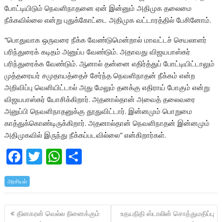
போட்டியிடும் நெவளிநாதனை ஏன் இன்னும் அதிமுக தலைமை
நீக்கவில்லை என்று புதுக்கோட்டை அதிமுக வட்டாரத்தில் பேசினோம்.
“பொதுவாக ஒருவரை நீக்க வேண்டுமென்றால் மாவட்டச் செயலாளர்
பரிந்துரைக் கடிதம் அனுப்ப வேண்டும். அதாவது விஜயபாஸ்கர்
பரிந்துரைக்க வேண்டும். ஆனால் தன்னை எதிர்த்துப் போட்டியிட்டாலும்
முத்தரையர் சமுதாயத்தைச் சேர்ந்த நெவளிநாதன் நீக்கம் என்ற
அறிவிப்பு வெளியிட்டால் அது மேலும் தனக்கு எதிராய் போகும் என்று
விஜயபாஸ்கர் யோசிக்கிறார். அதனால்தான் அவைத் தலைவரை
அனுப்பி நெவளிநாதனுக்கு தூதுவிட்டார். இன்னமும் பொறுமை
காத்துக்கொண்டிருக்கிறார். அதனால்தான் நெவளிநாதன் இன்னமும்
அதிமுகவில் இருந்து நீக்கப்படவில்லை” என்கிறார்கள்.
F
T
W
S
ac
w
h
h
அரசியல்
e
itt
at
ar
b
er
s
e
Post
தினகரன் வெல்ல நினைக்கும்
உதயநிதி ஸ்டாலின் சொத்துமதிப்பு
o
A