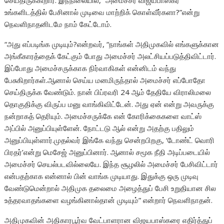
செய்திருக்கிறார். இந்நிலையில், “அமைச்சர் விஜயபாஸ்கர்
உங்களிடத்தில் பேசினால் முடிவை மாற்றிக் கொள்வீர்களா?”என்று
நெவளிநாதனிடமே நாம் கேட்டோம்.
“அது எப்படிங்க முடியும்?என்றவர், “நாங்கள் அதிமுகவில் எங்களுக்கான
அங்கீகாரத்தைக் கேட்கும் போது அமைச்சர் அலட்சியப்படுத்திவிட்டார்.
இப்போது அமைச்சருக்காக நிர்வாகிகள் என்னிடம் வந்து
பேசுகிறார்கள்.ஆனால் செய்ய மனமிருந்தால் அமைச்சர் எப்போதோ
செய்திருக்க வேண்டும். நான் பிப்ரவரி 24 ஆம் தேதியே விராலிமலை
தொகுதிக்கு விருப்ப மனு வாங்கிவிட்டேன். அது ஏன் என்று அவருக்கு
நன்றாகத் தெரியும். அமைச்சருக்கே என் கோரிக்கைகளை வாட்ஸ்
அப்பில் அனுப்பியுள்ளேன். நோட்டடு ஆல் என்று அதற்கு பதிலும்
அனுப்பியுள்ளார்.முதல்வர் இங்கே வந்து சென்றபிறகு, ‘டோண்ட் வொரி
பிரதர்’என்று மெசேஜ் அனுப்பினார். ஆனால் சமூக நீதி அடிப்படையில்
அமைச்சர் செயல்படவில்லையே. இந்த சூழலில் அமைச்சர் பேசிவிட்டார்
என்பதற்காக என்னால் பின் வாங்க முடியாது. இதுக்கு ஒரு முடிவு
வேண்டுமென்றால் அதிமுக தலைமை அழைத்துப் பேசி உறுதியான சில
உத்தரவாதங்களை வழங்கினால்தான் முடியும்” என்றார் நெவளிநாதன்.
அதிமுகவின் அதிகாரபூர்வ வேட்பாளரான விஜயபாஸ்கரை எதிர்த்துப்