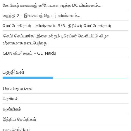
லோகேஷ் கனகராஜ் ஹீரோவாக நடித்த DC விமர்சனம்…
வதந்தி 2 – இணையத் தொடர் விமர்சனம்…
போட்டோகிராபர் – விமர்சனம்.. 3/5.. திரில்லர் போட்டோக்ராபர்
‘செய்! செய்யாதே!’ இசை மற்றும் டிரெய்லர் வெளியீட்டு விழா
உற்சாகமாக நடைபெற்றது
GDN விமர்சனம் – GD Naidu
பகுதிகள்
Uncategorized
அரசியல்
ஆன்மிகம்
இந்திய செய்திகள்
உலக செய்திகள்