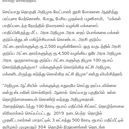
வாக்கு சேகரித்தார்.
செய்யாறு தொகுதி அதிமுக வேட்பாளர் தூசி மோகனை ஆதரித்து
பரப்புரை மேற்கொண்ட போது, பேசிய முதல்வர் பழனிசாமி, “மக்கள்
பாதிப்படைந்த நேரத்தில் நிவாரணம் வழங்கி மக்களைப்
பாதிப்பிலிருந்து மீட்ட அரசு அதிமுக அரசு. தைப் பொங்கலை மக்கள்
குடும்பத்துடன் மகிழ்ச்சியாகக் கொண்டாட அரசி குடும்ப
அட்டைதாரர்களுக்கு ரூ.2,500 வழங்கினோம். ஒரு வருடத்தில் அரசி
குடும்ப அட்டைதாரர்களுக்கு ரூ.4,500 வழங்கிய ஒரே அரசு அதிமுக
அரசு. ஒருநாளாவது குடும்ப அட்டைகளுக்கு திமுக 100 ரூபாய்
கொடுத்திருக்குமா? மக்களுக்குக் கொடுக்கிற கட்சி அதிமுக,
மக்களிடமிருந்து எடுத்து கொள்கிற கட்சி திமுக” என்று விமர்சித்தார்.
”அதிமுக ஆட்சியில் மக்களுக்கு எதுவுமே செய்து தரப்படவில்லை
என்று ஸ்டாலின் சொல்கிறார். ஆனால் செய்யாறு பகுதியில் உள்ள
தொழிற்சாலையைக் கொண்டு வந்தது அதிமுகதான்.
அதைத்தொடர்ந்து 100 கோடி ரூபாய் மதிப்பில் சிப்காட் தொழிற்சாலை
விரிவாக்கம் செய்யப்பட்டது. 2019 நடைபெற்ற தொழில்
முதலீட்டாளர்கள் மாநாட்டில், 3 லட்சத்து 500 கோடி ரூபாய் மதிப்பீட்டில்
தமிழகம் முழுவதும் 304 தொழில் நிறுவனங்கள் தொடங்க