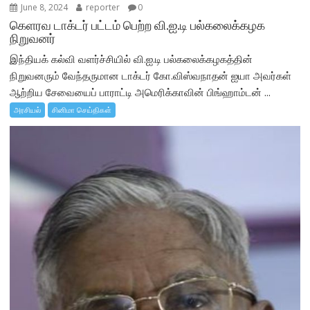
June 8, 2024
reporter
0
கெளரவ டாக்டர் பட்டம் பெற்ற வி.ஐ.டி பல்கலைக்கழக
நிறுவனர்
இந்தியக் கல்வி வளர்ச்சியில் வி.ஐ.டி பல்கலைக்கழகத்தின்
நிறுவனரும் வேந்தருமான டாக்டர் கோ.விஸ்வநாதன் ஐயா அவர்கள்
ஆற்றிய சேவையைப் பாராட்டி அமெரிக்காவின் பிங்ஹாம்டன் ...
அரசியல்
சினிமா செய்திகள்