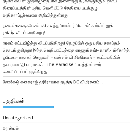
நடிகர் கவின் முதன்முறையாக இணைந்து நடித்திருக்கும் ‘ஹாய்’
திரைப்படத்தின் புதிய வெளியீட்டு தேதியை படக்குழு
அதிகாரப்பூர்வமாக அறிவித்துள்ளது
நகைச்சுவை,ஃபேண்டஸி கலந்த ‘மாஸ்டர் பிளான்’ ஃபர்ஸ்ட் லுக்
ரசிகர்களிடம் வரவேற்பு!
நரகம் கட்டவிழ்த்து விடப்படுகிறது! நெருப்பில் ஒரு புதிய சகாப்தம்
தொடங்குகிறது! இந்த வெறியாட்டத்தை காணுங்கள்!- நானி- ஸ்ரீகாந்த்
ஒடேலா- சுதாகர் செருகூரி – எஸ் எல் வி சினிமாஸ் – கூட்டணியில்
தயாரான ‘தி பாரடைஸ்- The Paradise ‘ படத்தின் டீசர்
வெளியிடப்பட்டிருக்கிறது
லோகேஷ் கனகராஜ் ஹீரோவாக நடித்த DC விமர்சனம்…
பகுதிகள்
Uncategorized
அரசியல்