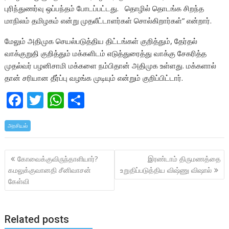
புரிந்துணர்வு ஒப்பந்தம் போடப்பட்டது. தொழில் தொடங்க சிறந்த
மாநிலம் தமிழகம் என்று முதலீட்டாளர்கள் சொல்கிறார்கள்” என்றார்.
மேலும் அதிமுக செயல்படுத்திய திட்டங்கள் குறித்தும், தேர்தல்
வாக்குறுதி குறித்தும் மக்களிடம் எடுத்துரைத்து வாக்கு சேகரித்த
முதல்வர் பழனிசாமி மக்களை நம்பிதான் அதிமுக உள்ளது. மக்களால்
தான் சரியான தீர்ப்பு வழங்க முடியும் என்றும் குறிப்பிட்டார்.
F
T
W
S
ac
w
h
h
அரசியல்
e
itt
at
ar
b
er
s
e
Post
கோவைக்குவிருந்தாளியார்?
இரண்டாம் திருமணத்தை
o
A
navigation
கமலுக்குவானதி சீனிவாசன்
உறுதிப்படுத்திய விஷ்ணு விஷால்
o
p
கேள்வி
k
p
Related posts