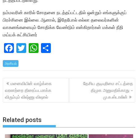
நடத்தப்பட்டுள்ளது.
நம்மவரின் காரில் சோதனை நடத்தப்பட்டதில் ஒன்றும் எங்களுக்குப்
பிரச்சினை இல்லை. ஆனால், இதேபோல் எல்லா தலைவர்களின்
வாகனங்களையும் சோதிக்க வேண்டும் என்கிறார்கள் மக்கள் நீதி
மய்யக் கட்சியினர்
F
T
W
S
ac
w
h
h
அரசியல்
e
itt
at
ar
b
er
s
e
Post
மனைவியின் வாழ்க்கை
தேசிய குடியுரிமை சட்டத்தை
o
A
navigation
வரலாற்றை திரைப்படமாக்க
திமுக அனுமதிக்காது –
o
p
விரும்பும் விஷ்ணு விஷால்
மு.க.ஸ்டாலின்
k
p
Related posts