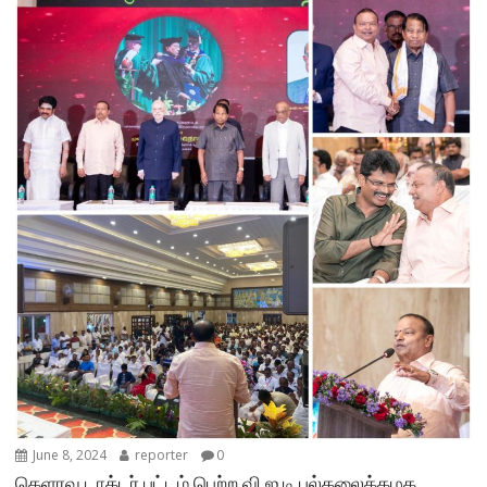
June 8, 2024
reporter
0
கெளரவ டாக்டர் பட்டம் பெற்ற வி.ஐ.டி பல்கலைக்கழக