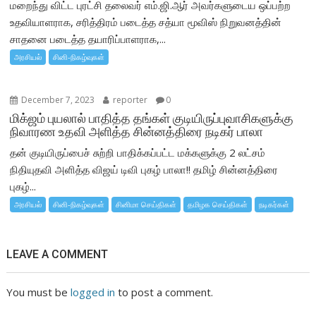
மறைந்து விட்ட புரட்சி தலைவர் எம்.ஜி.ஆர் அவர்களுடைய ஒப்பற்ற
உதவியாளராக, சரித்திரம் படைத்த சத்யா மூவிஸ் நிறுவனத்தின்
சாதனை படைத்த தயாரிப்பாளராக,...
அரசியல்
சினி-நிகழ்வுகள்
December 7, 2023
reporter
0
மிக்ஜம் புயலால் பாதித்த தங்கள் குடியிருப்புவாசிகளுக்கு
நிவாரண உதவி அளித்த சின்னத்திரை நடிகர் பாலா
தன் குடியிருப்பைச் சுற்றி பாதிக்கப்பட்ட மக்களுக்கு 2 லட்சம்
நிதியுதவி அளித்த விஜய் டிவி புகழ் பாலா!! தமிழ் சின்னத்திரை
புகழ்...
அரசியல்
சினி-நிகழ்வுகள்
சினிமா செய்திகள்
தமிழக செய்திகள்
நடிகர்கள்
LEAVE A COMMENT
You must be
logged in
to post a comment.