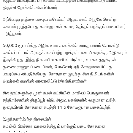
தஞ்சை ரயிலடியில் பிரச்சாரக் கூட்டத்தில் பங்கேற்றுவிட்டு காரில்
திருச்சி நோக்கிக் கிளம்பினார்.
அப்போது தஞ்சை பழைய கலெக்டர் அலுவலகம் அருகே சென்று
கொண்டிருந்தபோது கமல்ஹாசன் காரை தேர்தல் பறக்கும் படையினர்
மறித்தனர்.
50,000 ரூபாய்க்கு அதிகமான கணக்கில் வராத பணம் கொண்டு
செல்லப்பட்டால் அதைக் கைப்பற்ற பறக்கும் படையினருக்கு அதிகாரம்
இருக்கிறது. இந்த நிலையில் கமலின் பிரச்சார வாகனத்துக்குள்
துணை ராணுவப்படையினர், போலீஸார் ஏறி சோதனையிட்டது
பரபரப்பை ஏற்படுத்தியது. சோதனை முடிந்து சில நிமிடங்களில்
அவர்கள் கமலின் காரைவிட்டு இறங்கினார்கள்.
சில நாட்களுக்கு முன் கமல் கட்சியின் மாநிலப் பொருளாளர்
சந்திரசேகரின் திருப்பூர் வீடு, அலுவலகங்களில் வருமான வரித்
துறையினர் சோதனை நடத்தி 11.5 கோடிரூபாயைகைப்பற்றி
இருந்தனர்.இந்த நிலையில்
கமலின் பிரச்சார வாகனத்திலும் பறக்கும் படை சோதனை