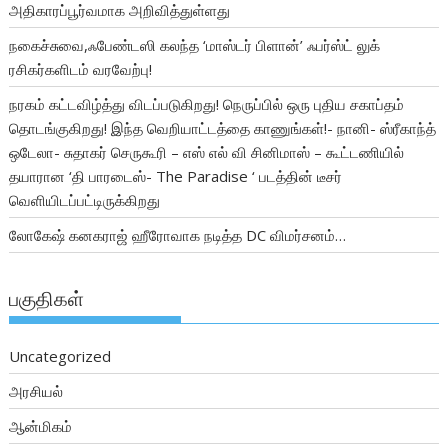
அதிகாரப்பூர்வமாக அறிவித்துள்ளது
நகைச்சுவை,ஃபேண்டஸி கலந்த ‘மாஸ்டர் பிளான்’ ஃபர்ஸ்ட் லுக்
ரசிகர்களிடம் வரவேற்பு!
நரகம் கட்டவிழ்த்து விடப்படுகிறது! நெருப்பில் ஒரு புதிய சகாப்தம்
தொடங்குகிறது! இந்த வெறியாட்டத்தை காணுங்கள்!- நானி- ஸ்ரீகாந்த்
ஒடேலா- சுதாகர் செருகூரி – எஸ் எல் வி சினிமாஸ் – கூட்டணியில்
தயாரான ‘தி பாரடைஸ்- The Paradise ‘ படத்தின் டீசர்
வெளியிடப்பட்டிருக்கிறது
லோகேஷ் கனகராஜ் ஹீரோவாக நடித்த DC விமர்சனம்…
பகுதிகள்
Uncategorized
அரசியல்
ஆன்மிகம்