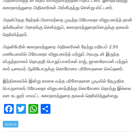
அதிகாரிகளுடன் கடும் வாக்குவாதத்தில் ஈடுபட்டனர். இதையடுத்து
சுகாதாரத்துறை அதிகாரிகள் அங்கிருந்து சென்று விட்டனர்.
அதன்பிறகு தேர்தல் பிரசாரத்தை முடித்த பிரேமலதா விஜயகாந்த் தான்
தங்கியுள்ள அறைக்கு சென்றதும், சுகாதாரத்துறையினருக்கு தகவல்
தெரிவித்தார்.
அதன்பேரில் சுகாதாரத்துறை அதிகாரிகள் நேற்று மதியம் 2.30
மணியளவில் பிரேமலதா விஜயகாந்த் மற்றும் அவருடன் இருந்த
விருத்தாசலம் தொகுதி பொறுப்பாளர்கள் ராஜ், ஜானகிராமன் மற்றும்
கார் டிரைவர் ஆகியோருக்கு கொரோனா பரிசோதனை செய்தனர்.
இந்நிலையில் இன்று காலை வந்த பரிசோதனை முடிவில் தேமுதிக
பொருளாளர் பிரேமலதா விஜயகாந்திற்கு கொரோனா தொற்று இல்லை
என கடலூர் மாவட்ட சுகாதாரத்துறை தகவல் தெரிவித்துள்ளது.
F
T
W
S
ac
w
h
h
அரசியல்
e
itt
at
ar