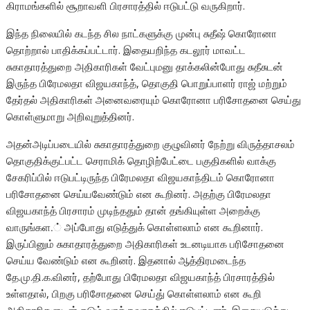
கிராமங்களில் சூறாவளி பிரசாரத்தில் ஈடுபட்டு வருகிறார்.
இந்த நிலையில் கடந்த சில நாட்களுக்கு முன்பு சுதீஷ் கொரோனா
தொற்றால் பாதிக்கப்பட்டார். இதையறிந்த கடலூர் மாவட்ட
சுகாதாரத்துறை அதிகாரிகள் வேட்புமனு தாக்கலின்போது சுதீசுடன்
இருந்த பிரேமலதா விஜயகாந்த், தொகுதி பொறுப்பாளர் ராஜ் மற்றும்
தேர்தல் அதிகாரிகள் அனைவரையும் கொரோனா பரிசோதனை செய்து
கொள்ளுமாறு அறிவுறுத்தினர்.
அதன்அடிப்படையில் சுகாதாரத்துறை குழுவினர் நேற்று விருத்தாசலம்
தொகுதிக்குட்பட்ட செராமிக் தொழிற்பேட்டை பகுதிகளில் வாக்கு
சேகரிப்பில் ஈடுபட்டிருந்த பிரேமலதா விஜயகாந்திடம் கொரோனா
பரிசோதனை செய்யவேண்டும் என கூறினர். அதற்கு பிரேமலதா
விஜயகாந்த் பிரசாரம் முடிந்ததும் தான் தங்கியுள்ள அறைக்கு
வாருங்கள.் அப்போது எடுத்துக் கொள்ளலாம் என கூறினார்.
இருப்பினும் சுகாதாரத்துறை அதிகாரிகள் உடனடியாக பரிசோதனை
செய்ய வேண்டும் என கூறினர். இதனால் ஆத்திரமடைந்த
தே.மு.தி.க.வினர், தற்போது பிரேமலதா விஜயகாந்த் பிரசாரத்தில்
உள்ளதால், பிறகு பரிசோதனை செய்து் கொள்ளலாம் என கூறி