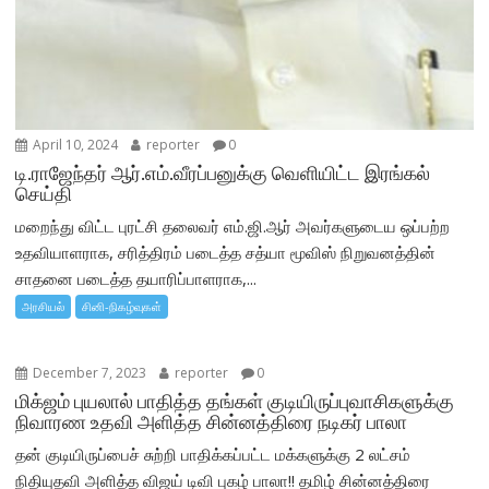
April 10, 2024
reporter
0
டி.ராஜேந்தர் ஆர்.எம்.வீரப்பனுக்கு வெளியிட்ட இரங்கல்
செய்தி
மறைந்து விட்ட புரட்சி தலைவர் எம்.ஜி.ஆர் அவர்களுடைய ஒப்பற்ற
உதவியாளராக, சரித்திரம் படைத்த சத்யா மூவிஸ் நிறுவனத்தின்
சாதனை படைத்த தயாரிப்பாளராக,...
அரசியல்
சினி-நிகழ்வுகள்
December 7, 2023
reporter
0
மிக்ஜம் புயலால் பாதித்த தங்கள் குடியிருப்புவாசிகளுக்கு
நிவாரண உதவி அளித்த சின்னத்திரை நடிகர் பாலா
தன் குடியிருப்பைச் சுற்றி பாதிக்கப்பட்ட மக்களுக்கு 2 லட்சம்
நிதியுதவி அளித்த விஜய் டிவி புகழ் பாலா!! தமிழ் சின்னத்திரை