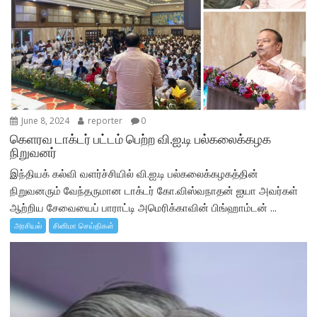
June 8, 2024
reporter
0
கெளரவ டாக்டர் பட்டம் பெற்ற வி.ஐ.டி பல்கலைக்கழக
நிறுவனர்
இந்தியக் கல்வி வளர்ச்சியில் வி.ஐ.டி பல்கலைக்கழகத்தின்
நிறுவனரும் வேந்தருமான டாக்டர் கோ.விஸ்வநாதன் ஐயா அவர்கள்
ஆற்றிய சேவையைப் பாராட்டி அமெரிக்காவின் பிங்ஹாம்டன் ...
அரசியல்
சினிமா செய்திகள்