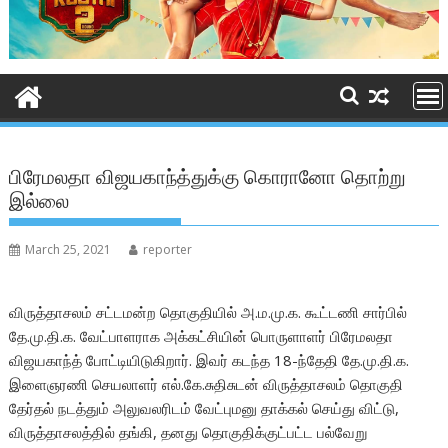
பிரேமலதா விஜயகாந்த்துக்கு கொரானோ தொற்று
இல்லை
March 25, 2021
reporter
விருத்தாசலம் சட்டமன்ற தொகுதியில் அ.ம.மு.க. கூட்டணி சார்பில்
தே.மு.தி.க. வேட்பாளராக அக்கட்சியின் பொருளாளர் பிரேமலதா
விஜயகாந்த் போட்டியிடுகிறார். இவர் கடந்த 18-ந்தேதி தே.மு.தி.க.
இளைஞரணி செயலாளர் எல்.கே.சுதிசுடன் விருத்தாசலம் தொகுதி
தேர்தல் நடத்தும் அலுவலரிடம் வேட்புமனு தாக்கல் செய்து விட்டு,
விருத்தாசலத்தில் தங்கி, தனது தொகுதிக்குட்பட்ட பல்வேறு