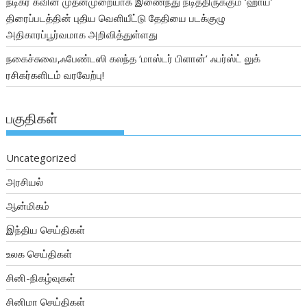
நடிகர் கவின் முதன்முறையாக இணைந்து நடித்திருக்கும் ‘ஹாய்’
திரைப்படத்தின் புதிய வெளியீட்டு தேதியை படக்குழு
அதிகாரப்பூர்வமாக அறிவித்துள்ளது
நகைச்சுவை,ஃபேண்டஸி கலந்த ‘மாஸ்டர் பிளான்’ ஃபர்ஸ்ட் லுக்
ரசிகர்களிடம் வரவேற்பு!
பகுதிகள்
Uncategorized
அரசியல்
ஆன்மிகம்
இந்திய செய்திகள்
உலக செய்திகள்
சினி-நிகழ்வுகள்
சினிமா செய்திகள்