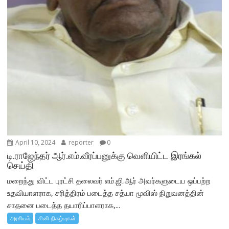
April 10, 2024
reporter
0
டி.ராஜேந்தர் ஆர்.எம்.வீரப்பனுக்கு வெளியிட்ட இரங்கல்
செய்தி
மறைந்து விட்ட புரட்சி தலைவர் எம்.ஜி.ஆர் அவர்களுடைய ஒப்பற்ற
உதவியாளராக, சரித்திரம் படைத்த சத்யா மூவிஸ் நிறுவனத்தின்
சாதனை படைத்த தயாரிப்பாளராக,...
அரசியல்
சினி-நிகழ்வுகள்