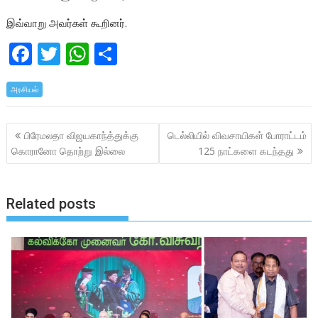
இவ்வாறு அவர்கள் கூறினர்.
F
T
W
S
ac
w
h
h
அரசியல்
e
itt
at
ar
b
er
s
e
Post
பிரேமலதா விஜயகாந்த்துக்கு
டெல்லியில் விவசாயிகள் போராட்டம்
o
A
navigation
கொரானோ தொற்று இல்லை
125 நாட்களை கடந்தது
o
p
k
p
Related posts