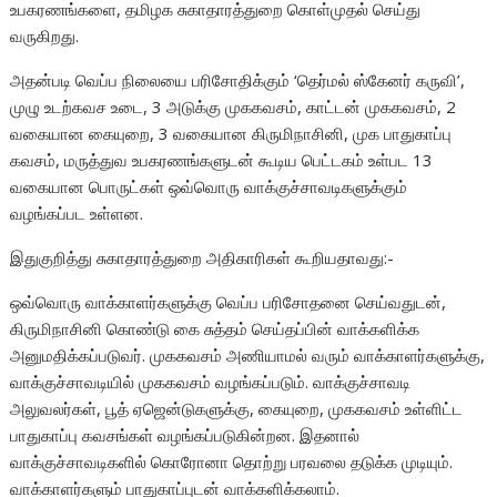
உபகரணங்களை, தமிழக சுகாதாரத்துறை கொள்முதல் செய்து
வருகிறது.
அதன்படி வெப்ப நிலையை பரிசோதிக்கும் ‘தெர்மல் ஸ்கேனர் கருவி’,
முழு உடற்கவச உடை, 3 அடுக்கு முககவசம், காட்டன் முககவசம், 2
வகையான கையுறை, 3 வகையான கிருமிநாசினி, முக பாதுகாப்பு
கவசம், மருத்துவ உபகரணங்களுடன் கூடிய பெட்டகம் உள்பட 13
வகையான பொருட்கள் ஒவ்வொரு வாக்குச்சாவடிகளுக்கும்
வழங்கப்பட உள்ளன.
இதுகுறித்து சுகாதாரத்துறை அதிகாரிகள் கூறியதாவது:-
ஒவ்வொரு வாக்காளர்களுக்கு வெப்ப பரிசோதனை செய்வதுடன்,
கிருமிநாசினி கொண்டு கை சுத்தம் செய்தப்பின் வாக்களிக்க
அனுமதிக்கப்படுவர். முககவசம் அணியாமல் வரும் வாக்காளர்களுக்கு,
வாக்குச்சாவடியில் முககவசம் வழங்கப்படும். வாக்குச்சாவடி
அலுவலர்கள், பூத் ஏஜென்டுகளுக்கு, கையுறை, முககவசம் உள்ளிட்ட
பாதுகாப்பு கவசங்கள் வழங்கப்படுகின்றன. இதனால்
வாக்குச்சாவடிகளில் கொரோனா தொற்று பரவலை தடுக்க முடியும்.
வாக்காளர்களும் பாதுகாப்புடன் வாக்களிக்கலாம்.