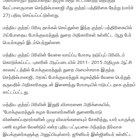
அமைச்சரும் தற்போதைய திமுக கரூர் சட்டமன்றத் தொகுதி
வேட்பாளருமான செந்தில்பாலாஜி மீது குற்றப் பத்திரிகை நேற்று (மார்ச்
27) பதிவு செய்யப்பட்டுள்ளது.
மத்திய குற்றப் பிரிவு தாக்கல் செய்துள்ள இந்த குற்றப் பத்திரிகையில்
அப்போதைய போக்குவரத்துத் துறை அதிகாரிகள் உள்ளிட்ட ஆறு பேர்
பெயர்களும் இடம்பெற்றுள்ளன.
மத்திய குற்றப் பிரிவின் வேலை வாய்ப்பு மோசடி தடுப்புப் பிரிவிடம்
கொடுக்கப்பட்ட புகாரின் அடிப்படையில் 2011- 2015 அதிமுக ஆட்சி
காலகட்டத்தில் போக்குவரத்துத் துறை அமைச்சராக இருந்த
செந்தில்பாலாஜி, அரசுப் போக்குவரத்துக் கழகத்தில் வேலை பெற்றுத்
தருவதில் அதிகாரிகளுடன் இணைந்து மோசடியில் ஈடுபட்டதாக குற்றம்
சாட்டப்பட்டது.
மத்திய குற்றப் பிரிவின் இறுதி விசாரணை அறிக்கையில்,
“போக்குவரத்துக் கழக மேலாளர்களின் துணையோடு
விண்ணப்பதாரர்களின் முழு விவரங்களையும் சேகரித்து, யார் யாருக்கு
பணி வழங்க வேண்டும் என்ற புதிய பட்டியலை அந்தந்த நிர்வாக
இயக்குனர்களுக்கு அனுப்பியுள்ளார். ஜூனியர் இன்ஜினியர் உள்ளிட்ட