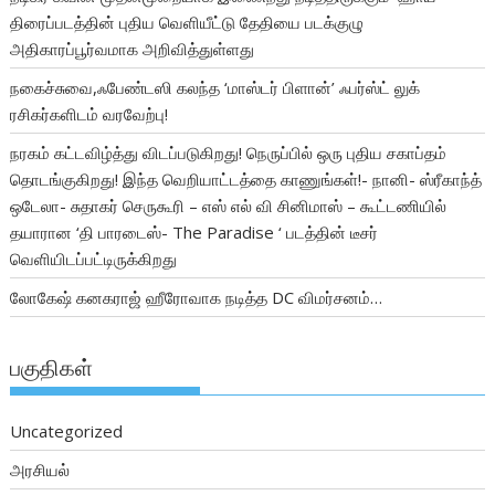
திரைப்படத்தின் புதிய வெளியீட்டு தேதியை படக்குழு
அதிகாரப்பூர்வமாக அறிவித்துள்ளது
நகைச்சுவை,ஃபேண்டஸி கலந்த ‘மாஸ்டர் பிளான்’ ஃபர்ஸ்ட் லுக்
ரசிகர்களிடம் வரவேற்பு!
நரகம் கட்டவிழ்த்து விடப்படுகிறது! நெருப்பில் ஒரு புதிய சகாப்தம்
தொடங்குகிறது! இந்த வெறியாட்டத்தை காணுங்கள்!- நானி- ஸ்ரீகாந்த்
ஒடேலா- சுதாகர் செருகூரி – எஸ் எல் வி சினிமாஸ் – கூட்டணியில்
தயாரான ‘தி பாரடைஸ்- The Paradise ‘ படத்தின் டீசர்
வெளியிடப்பட்டிருக்கிறது
லோகேஷ் கனகராஜ் ஹீரோவாக நடித்த DC விமர்சனம்…
பகுதிகள்
Uncategorized
அரசியல்