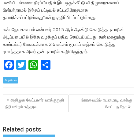
பணியிடங்களை நிரப்பியதில் இட ஒதுக்கீட்டு விதிமுறைகளைப்
பின்பற்றாமல் இந்தப் பட்டியல் சட்டவிரோதமாக
தயாரிக்கப்பட்டுள்ளது”என்று குறிப்பிடப்பட்டுள்ளது.
எஸ். தேவசகாயம் என்பவர் 2015 ஆம் ஆண்டு கொடுத்த புகாரின்
அடிப்படையில் இந்த வழக்குப் பதிவு செய்யப்பட்டது. தன் மகனுக்கு
கண்டக்டர் வேலைக்காக 2.6 லட்சம் ரூபாய் லஞ்சம் கொடுத்து
ஏமாந்ததாக அவர் தன் புகாரில் கூறியிருந்தார்.
F
T
W
S
ac
w
h
h
அரசியல்
e
itt
at
ar
b
er
s
e
Post
அதிமுக வேட்பாளர் வாக்குறுதி
கோவையில் நடனமாடி வாக்கு
o
A
navigation
நீதிமன்றம் உத்தரவு
கேட்ட நமீதா
o
p
k
p
Related posts